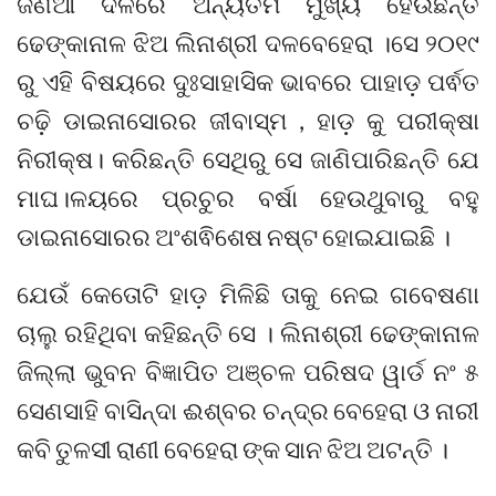
ଜଣିଆ ଦଳରେ ଅନ୍ୟତମ ମୁଖ୍ୟ ହେଉଛନ୍ତି
ଢେଙ୍କାନାଳ ଝିଅ ଲିନାଶ୍ରୀ ଦଳବେହେରା ।ସେ ୨୦୧୯
ରୁ ଏହି ବିଷୟରେ ଦୁଃସାହାସିକ ଭାବରେ ପାହାଡ଼ ପର୍ଵତ
ଚଢ଼ି ଡାଇନାସୋରର ଜୀବାସ୍ମ , ହାଡ଼ କୁ ପରୀକ୍ଷା
ନିରୀକ୍ଷ। କରିଛନ୍ତି ସେଥିରୁ ସେ ଜାଣିପାରିଛନ୍ତି ଯେ
ମାଘ।ଳୟରେ ପ୍ରଚୁର ବର୍ଷା ହେଉଥୁବାରୁ ବହୁ
ଡାଇନାସୋରର ଅଂଶଵିଶେଷ ନଷ୍ଟ ହୋଇଯାଇଛି ।
ଯେଉଁ କେତୋଟି ହାଡ଼ ମିଳିଛି ତାକୁ ନେଇ ଗବେଷଣା
ଚାଲୁ ରହିଥିବା କହିଛନ୍ତି ସେ । ଲିନାଶ୍ରୀ ଢେଙ୍କାନାଳ
ଜିଲ୍ଲା ଭୁବନ ବିଜ୍ଞାପିତ ଅଞ୍ଚଳ ପରିଷଦ ୱାର୍ଡ ନଂ ୫
ସେଣସାହି ବାସିନ୍ଦା ଈଶ୍ବର ଚନ୍ଦ୍ର ବେହେରା ଓ ନାରୀ
କବି ତୁଳସୀ ରାଣୀ ବେହେରା ଙ୍କ ସାନ ଝିଅ ଅଟନ୍ତି ।