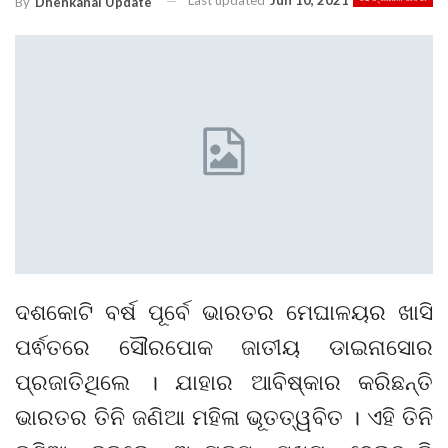
Last updated
Jun 10, 2021
By
Dhenkanal Update
ଦଶକୋଟି ବର୍ଷ ପୂର୍ବେ ଭାରତର ମେଘାଳୟର ଖାସି
ପର୍ଵତରେ ସୌରପୋକ ଜାତୀୟ ଡାଇନାସୋର
ପ୍ରଜାତିଥିଲେ । ଯାହାର ଆବିଷ୍କାର କରିଛନ୍ତି
ଭାରତର ତିନି ଜଣିଆ ମହିଳା ଭୂତତ୍ୱବିତ । ଏହି ତିନି