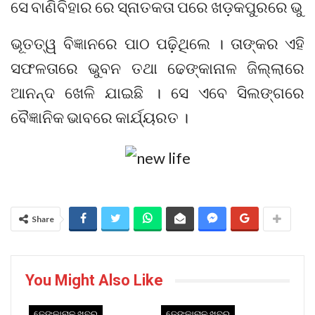
ସେ ବାଣିବିହାର ରେ ସ୍ନାତକତା ପରେ ଖଡ଼କପୁରରେ ଭୁ
ଭୂତତ୍ୱ ବିଜ୍ଞାନରେ ପାଠ ପଢ଼ିଥିଲେ । ତାଙ୍କର ଏହି
ସଫଳତାରେ ଭୁବନ ତଥା ଢେଙ୍କାନାଳ ଜିଲ୍ଲାରେ
ଆନନ୍ଦ ଖେଳି ଯାଇଛି । ସେ ଏବେ ସିଲଙ୍ଗରେ
ବୈଜ୍ଞାନିକ ଭାବରେ କାର୍ଯ୍ୟରତ ।
Share
You Might Also Like
ଢେଙ୍କାନାଳ ଖବର
ଢେଙ୍କାନାଳ ଖବର