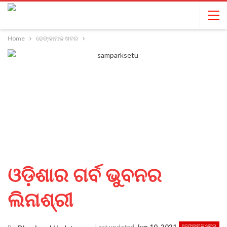
Home
ଢେଙ୍କାନାଳ ଖବର
ଓଡ଼ିଶାର ଗର୍ବ ଭୁବନର
ଲିନାଶ୍ରୀ
ଢେଙ୍କାନାଳ ଖବର