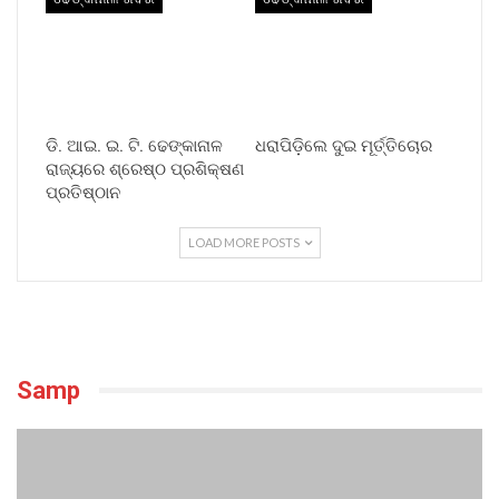
ଡି. ଆଇ. ଇ. ଟି. ଢେଙ୍କାନାଳ
ଧରାପିଡ଼ିଲେ ଦୁଇ ମୂର୍ତ୍ତିଚୋର
ରାଜ୍ୟରେ ଶ୍ରେଷ୍ଠ ପ୍ରଶିକ୍ଷଣ
ପ୍ରତିଷ୍ଠାନ
LOAD MORE POSTS
Samp