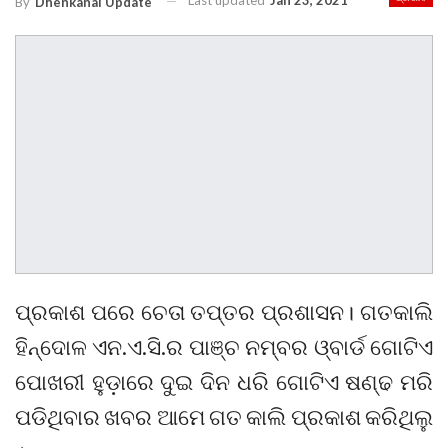
Last updated
Jan 23, 2021
By
Dhenkanal Update
ପ୍ରକାଶ ପରେ ଚେତା ତପ୍ତର ପ୍ରଶାସନ। ଗତକାଲି
ହିନ୍ଦୋଳ ଏନ.ଏ.ସି.ର ପାଞ୍ଚ ନମ୍ବର ଓ୍ବାର୍ଡ ଗୋଟିଏ
ପୋଖରୀ ହୁଡ଼ାରେ ଦୁଇ ଦିନ ଧରି ଗୋଟିଏ ଷଣ୍ଢ ମରି
ପଡିଥିବାର ଖବର ଆମେ ଗତ କାଲି ପ୍ରକାଶ କରିଥିଲୁ