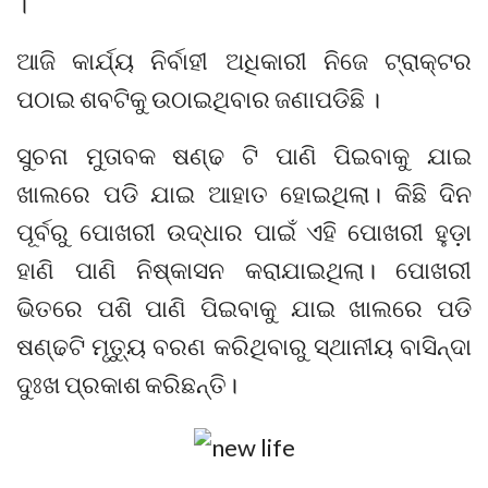
।
ଆଜି କାର୍ଯ୍ୟ ନିର୍ବାହୀ ଅଧିକାରୀ ନିଜେ ଟ୍ରାକ୍ଟର
ପଠାଇ ଶବଟିକୁ ଉଠାଇଥିବାର ଜଣାପଡିଛି ।
ସୁଚନା ମୁତାବକ ଷଣ୍ଢ ଟି ପାଣି ପିଇବାକୁ ଯାଇ
ଖାଲରେ ପଡି ଯାଇ ଆହାତ ହୋଇଥିଲା। କିଛି ଦିନ
ପୂର୍ବରୁ ପୋଖରୀ ଉଦ୍ଧାର ପାଇଁ ଏହି ପୋଖରୀ ହୁଡ଼ା
ହାଣି ପାଣି ନିଷ୍କାସନ କରାଯାଇଥିଲା। ପୋଖରୀ
ଭିତରେ ପଶି ପାଣି ପିଇବାକୁ ଯାଇ ଖାଲରେ ପଡି
ଷଣ୍ଢଟି ମୃତ୍ୟୁ ବରଣ କରିଥିବାରୁ ସ୍ଥାନୀୟ ବାସିନ୍ଦା
ଦୁଃଖ ପ୍ରକାଶ କରିଛନ୍ତି।