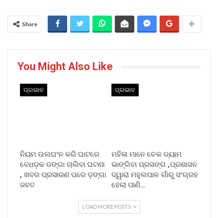
Share
You Might Also Like
ପ୍ରଭାବ
ପ୍ରଭାବ
ନିୟମ ଉଲଘଂନ କରି ଘାଟରେ
ମହିଳା ମାନେ ଚେକ ଡ୍ୟାମ
ବେଧଡ଼କ ଡଙ୍ଗା ଚାଲିବା ଘଟଣା
ଭାଙ୍ଗିବା ପ୍ରସଙ୍ଗ ,ପ୍ରଶାସନ
, ଖବର ପ୍ରସାରଣ ପରେ ଡ଼ଙ୍ଗା
ଦ୍ୱାରା ମହୁଲପାଳ ଗାଁରୁ ସଂଗ୍ରହ
ଜବତ
ହେଲା ପାଣି…
LOAD MORE POSTS