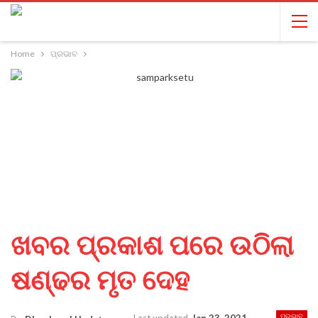
Home
ପ୍ରଭାବ
ଖବର ପ୍ରକାଶ ପରେ ଉଠିଲା
ଷଣ୍ଢର ମୃତ ଦେହ
ପ୍ରଭାବ