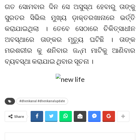
ଗତ ସୋମବାର ଦିନ ସେ ଅସୁସ୍ଥ ହେବାରୁ ତାଙ୍କୁ
ସୁରତର ସିଭିଲ ମୁଖ୍ୟ ଡ଼ାକ୍ତରଖାନାରେ ଭର୍ତ୍ତି
କରାଯାଇଥିଲା । ତେବେ ସେଠାରେ ଚିକିତ୍ସାଧୀନ
ଅବସ୍ଥାରେ ତାଙ୍କର ମୃତ୍ୟୁ ଘଟିଛି । ତାଙ୍କ
ମରଶରୀର କୁ ଶନିବାର ଜନ୍ମ ମାଟିକୁ ଆଣିବାର
ବ୍ୟବସ୍ଥା କରାଯାଇ ଥିବାର ସୂଚନା ।
#dhenkanal #dhenkanalupdate
Share