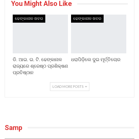
You Might Also Like
ଢେଙ୍କାନାଳ ଖବର
ଢେଙ୍କାନାଳ ଖବର
ଡି. ଆଇ. ଇ. ଟି. ଢେଙ୍କାନାଳ
ଧରାପିଡ଼ିଲେ ଦୁଇ ମୂର୍ତ୍ତିଚୋର
ରାଜ୍ୟରେ ଶ୍ରେଷ୍ଠ ପ୍ରଶିକ୍ଷଣ
ପ୍ରତିଷ୍ଠାନ
LOAD MORE POSTS
Samp