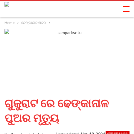
Home
ଢେଙ୍କାନାଳ ଖବର
ଗୁଜୁରାଟ ରେ ଢେଙ୍କାନାଳ
ପୁଅର ମୃତ୍ୟୁ
ଢେଙ୍କାନାଳ ଖବର