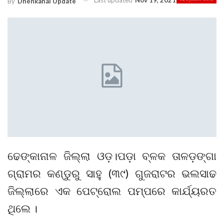
Last updated
Nov 19, 2021
By
Dhenkanal Update
ଢେଙ୍କାନାଳ ଜିଲ୍ଲା ଓଡ଼।ପଡ଼ା ବ୍ଳକ ତାଳଡ଼ଙ୍ଗା
ଗ୍ରାମର କଣ୍ଡୁରୁ ସାହୁ (୩୯) ଗୁଜରାଟର ଭଲସାଢ
ଜିଲ୍ଲାରେ ଏକ ପେଟ୍ରୋଲ ପମ୍ପରେ କାର୍ଯ୍ୟରତ
ଥିଲେ ।