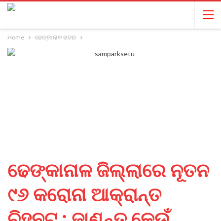
Home
ଢେଙ୍କାନାଳ ଖବର
ଢେଙ୍କାନାଳ ଜିଲ୍ଲାରେ ନୂତନ
୯୬ କରୋନା ଆକ୍ରାନ୍ତ
ଚିହ୍ନଟ ; ଜାଣନ୍ତୁ କେଉଁ