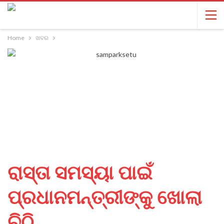
Home
ଖବର
ରାସ୍ତା ସମସ୍ୟା ପାଇଁ
ପ୍ରଧାନମନ୍ତ୍ରୀଙ୍କୁ ଖୋଲା
ଚିଠି