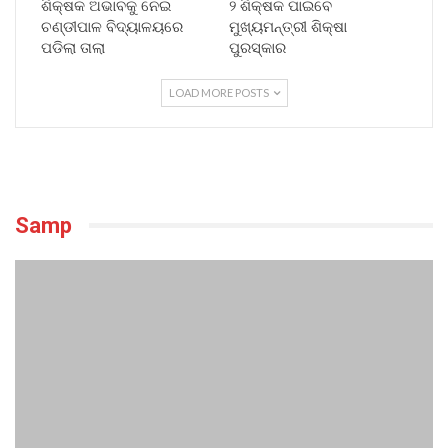
ଶିକ୍ଷକ ଅଭାବକୁ ନେଇ
୨ ଶିକ୍ଷକ ପାଇବେ
ଚଣ୍ଡୀପାଳ ବିଦ୍ୟାଳୟରେ
ମୁଖ୍ୟମନ୍ତ୍ରୀ ଶିକ୍ଷା
ପଡିଲା ତାଲା
ପୁରସ୍କାର
LOAD MORE POSTS
Samp