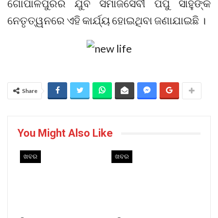
ଗୋପାଳପୁରର ଯୁବ ସମାଜସେବୀ ପପୁ ସାହୁଙ୍କ
ନେତୃତ୍ୱନରେ ଏହି କାର୍ଯ୍ୟ ହୋଇଥିବା ଜଣାଯାଇଛି ।
Share
You Might Also Like
ଖବର
ଖବର