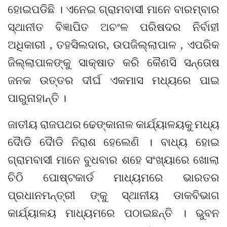
ହୋଇପଡିଛି । ଏନେଇ ଗ୍ରାମବାସୀ ମାନେ ବାରମ୍ବାର
ସ୍ଥାନୀତ ବିଜ୍ଞାପିତ ଅଚଂଳ ପରିଷଦର ନିର୍ବାହୀ
ଅଧିକାରୀ , ତହସିଲଦାର, ଉପଜିଲ୍ଲାପାଳ , ଏପରିକ
ଜିଲ୍ଲାପାଳଙ୍କୁ ସାକ୍ଷାତ କରି କୈଣସି ସନ୍ତୋଷ
ଜନକ ଉତ୍ତର ଦୀର୍ଘ ଏକମାସ ମଧ୍ୟରେ ପାଇ
ପାରୁନାହାନ୍ତି ।
ଜାତୀୟ ରାଜପଥର ଢେଙ୍କାନାଳ କାର୍ଯ୍ୟାଳୟକୁ ମଧ୍ୟ
ଦୈାଡି ଦୈାଡି ନିରାଶ ହେଲେଣି । ବାଧ୍ୟ ହୋଇ
ଗ୍ରାମବାସୀ ମାନେ ବୁଧବାର ଶହେ ସଂଖ୍ୟାରେ ଖୋଲା
ଚିଠି ପୋଷ୍ଟକାର୍ଡ ମାଧ୍ୟମରେ ଭାରତର
ପ୍ରଧାନମନ୍ତ୍ରୀ ଙ୍କୁ ସ୍ଥାନୀୟ ଡାକବିଭାଗ
କାର୍ଯ୍ୟାଳୟ ମାଧ୍ୟମରେ ପଠାଇଛନ୍ତି । ଭୁବନ