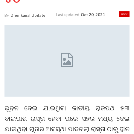
Last updated
Oct 20, 2021
ଖବର
By
Dhenkanal Update
ଭୁବନ ଦେଇ ଯାଇଥିବା ଜାତୀୟ ରାଜପଥ ୫୩
ବାଇପାଶ ରାସ୍ତା ହେବା ପରେ ସହର ମଧ୍ୟ ଦେଇ
ଯାଇଥିବା ରା୍‌ତାର ଅବସ୍ଥା ପାଦଚଲା ରାସ୍ତା ଠାରୁ ହୀନ