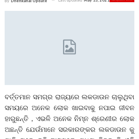
Last updated
May 13, 2021
By
Dhenkanal Update
ବର୍ତ୍ତମାନ ସମଗ୍ର ରାଜ୍ୟରେ ଲକଡାଉନ ଚାଲୁଥିବା
ସମୟରେ ଅନେକ ଲୋକ ଖାଇବାକୁ ନପାଇ ଜୀବନ
ହାରୁଛନ୍ତି , ଏଭଳି ଅନେକ ନିମ୍ନ ଶ୍ରେଣୀର ଲୋକ
ଅଛନ୍ତି ଯେଉଁମାନେ ସରକାରଙ୍କର ଲକଡାଉନ କୁ