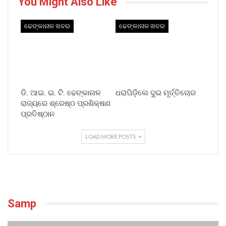
You Might Also Like
ଢେଙ୍କାନାଳ ଖବର
ଢେଙ୍କାନାଳ ଖବର
ଡି. ଆଇ. ଇ. ଟି. ଢେଙ୍କାନାଳ
ଧରାପିଡ଼ିଲେ ଦୁଇ ମୂର୍ତ୍ତିଚୋର
ରାଜ୍ୟରେ ଶ୍ରେଷ୍ଠ ପ୍ରଶିକ୍ଷଣ
ପ୍ରତିଷ୍ଠାନ
LOAD MORE POSTS
Samp