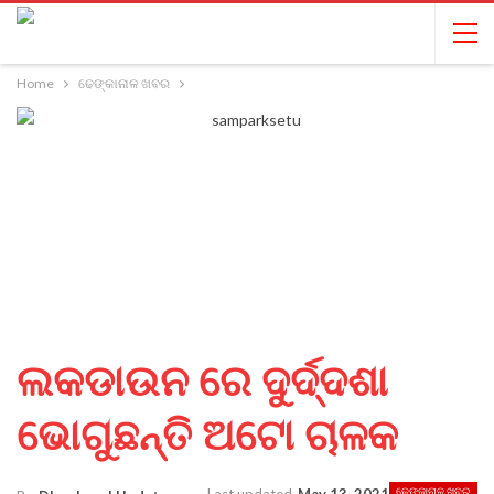
Home
ଢେଙ୍କାନାଳ ଖବର
ଲକଡାଉନ ରେ ଦୁର୍ଦ୍ଦଶା
ଭୋଗୁଛନ୍ତି ଅଟୋ ଚାଳକ
ଢେଙ୍କାନାଳ ଖବର