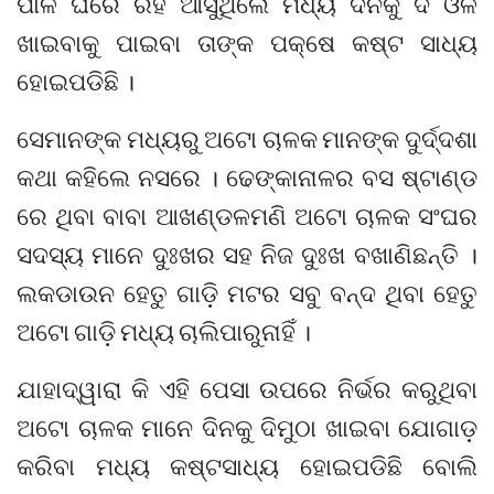
ପାଳି ଘରେ ରହି ଆସୁଥିଲେ ମଧ୍ୟ ଦିନକୁ ଦି ଓଳି
ଖାଇବାକୁ ପାଇବା ତାଙ୍କ ପକ୍ଷେ କଷ୍ଟ ସାଧ୍ୟ
ହୋଇପଡିଛି ।
ସେମାନଙ୍କ ମଧ୍ୟରୁ ଅଟୋ ଚାଳକ ମାନଙ୍କ ଦୁର୍ଦ୍ଦଶା
କଥା କହିଲେ ନସରେ । ଢେଙ୍କାନାଳର ବସ ଷ୍ଟାଣ୍ଡ
ରେ ଥିବା ବାବା ଆଖଣ୍ଡଳମଣି ଅଟୋ ଚାଳକ ସଂଘର
ସଦସ୍ୟ ମାନେ ଦୁଃଖର ସହ ନିଜ ଦୁଃଖ ବଖାଣିଛନ୍ତି ।
ଲକଡାଉନ ହେତୁ ଗାଡ଼ି ମଟର ସବୁ ବନ୍ଦ ଥିବା ହେତୁ
ଅଟୋ ଗାଡ଼ି ମଧ୍ୟ ଚାଲିପାରୁନାହିଁ ।
ଯାହାଦ୍ୱାରା କି ଏହି ପେସା ଉପରେ ନିର୍ଭର କରୁଥିବା
ଅଟୋ ଚାଳକ ମାନେ ଦିନକୁ ଦିମୁଠା ଖାଇବା ଯୋଗାଡ଼
କରିବା ମଧ୍ୟ କଷ୍ଟସାଧ୍ୟ ହୋଇପଡିଛି ବୋଲି