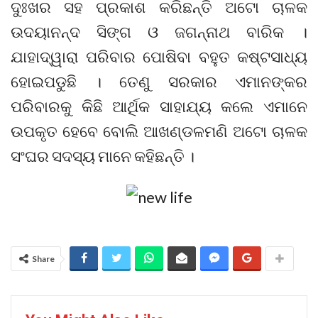
ଦୁଃଖର ସହ ପ୍ରକାଶ କରିଛନ୍ତି ଅଟୋ ଚାଳକ
ଉଦୟାନନ୍ଦ ସିଙ୍ଗ ଓ ଜଗନ୍ନାଥ ବାରିକ ।
ଯାହାଦ୍ୱାରା ପରିବାର ପୋଷିବା ବହୁତ କଷ୍ଟସାଧ୍ୟ
ହୋଇପଡୁଛି । ତେଣୁ ସରକାର ଏମାନଙ୍କର
ପରିବାରକୁ କିଛି ଆର୍ଥିକ ସାହାଯ୍ୟ କଲେ ଏମାନେ
ଉପକୃତ ହେବେ ବୋଲି ଆଖଣ୍ଡଳମଣି ଅଟୋ ଚାଳକ
ସଂଘର ସଦସ୍ୟ ମାନେ କହିଛନ୍ତି ।
Share