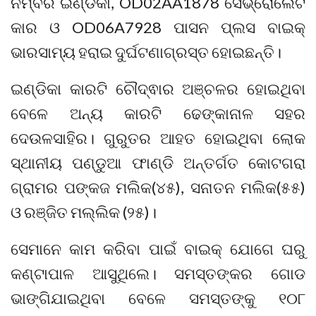
ନମ୍ବର ଇଣ୍ଡିକା, OD02AA1878 ସେଭ୍ରୋଲେଟ
କାର ଓ OD06A7928 ପାସନ ପ୍ଲସ ବାଇକ୍
ଭାରସାମ୍ୟ ହରାଇ ଦୁର୍ଘଟଣାଗ୍ରସ୍ତ ହୋଇଛନ୍ତି।
ଇଣ୍ଡିକା କାରଟି ଚୌଦ୍ଵାର ଅଞ୍ଚଳର ହୋଇଥିବା
ବେଳେ ଅନ୍ୟ କାରଟି ଢେଙ୍କାନାଳ ସହର
ଦେଉଳସାହିର। ଗୁରୁତର ଆହତ ହୋଇଥିବା ଲୋକ
ସ୍ଥାନୀୟ ପଣ୍ଡୁଆ ଫାଣ୍ଡି ଅନ୍ତର୍ଗତ କୋଟଗରା
ଗ୍ରାମର ପଙ୍କଜ ମଲିକ(୪୫), ସନାତନ ମଲିକ(୫୫)
ଓ ରଞ୍ଜିତ ମଲ୍ଲିକ (୨୫)।
ସେମାନେ କାମ କରିବା ପାଇଁ ବାଇକ୍ ଯୋଗେ ଘରୁ
କଣ୍ଟାପାଳ ଆସୁଥିଲେ। ସମସ୍ତଙ୍କର ଗୋଡ
ଭାଙ୍ଗିଯାଇଥିବା ବେଳେ ସମସ୍ତଙ୍କୁ ୧୦୮