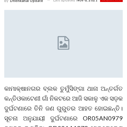
Last updated
Nov 6, 2021
By
Dhenkanal Update
କାମାକ୍ଷାନଗର ବ୍ଲକ ତୁମୁଁସିଙ୍ଗା ଥାନା ଅନ୍ତର୍ଗତ
କନ୍ତିଓକାଟେଣୀ ଗାଁ ନିକଟରେ ଆଜି ସକାଳୁ ଏକ ସଡ଼କ
ଦୁର୍ଘଟଣାରେ ତିନି ଜଣ ଗୁରୁତର ଆହତ ହୋଇଛନ୍ତି।
ସୂଚନା ଅନୁଯାୟୀ ଦୁର୍ଘଟଣାରେ OR05AN0979