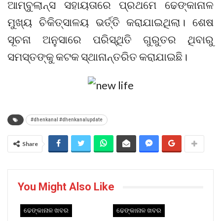
ଆମ୍ବୁଲାନ୍ସ ସହାୟତାରେ ପ୍ରଥମେ ଢେଙ୍କାନାଳ
ମୁଖ୍ୟ ଚିକିତ୍ସାଳୟ ଭର୍ତ୍ତି କରାଯାଇଥିଲା। ଶେଷ
ସୂଚନା ଅନୁସାରେ ପରିସ୍ଥିତି ଗୁରୁତର ଥିବାରୁ
ସମସ୍ତଙ୍କୁ କଟକ ସ୍ଥାନାନ୍ତରିତ କରାଯାଇଛି।
#dhenkanal #dhenkanalupdate
Share
You Might Also Like
ଢେଙ୍କାନାଳ ଖବର
ଢେଙ୍କାନାଳ ଖବର