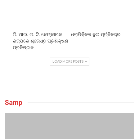
ଡି. ଆଇ. ଇ. ଟି. ଢେଙ୍କାନାଳ
ଧରାପିଡ଼ିଲେ ଦୁଇ ମୂର୍ତ୍ତିଚୋର
ରାଜ୍ୟରେ ଶ୍ରେଷ୍ଠ ପ୍ରଶିକ୍ଷଣ
ପ୍ରତିଷ୍ଠାନ
LOAD MORE POSTS
Samp