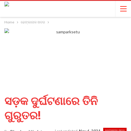
Home
ଢେଙ୍କାନାଳ ଖବର
ସଡ଼କ ଦୁର୍ଘଟଣାରେ ତିନି
ଗୁରୁତର!
ଢେଙ୍କାନାଳ ଖବର