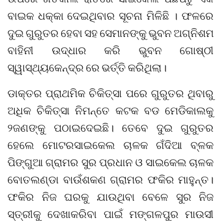
ବାଇକ ଧକ୍କା ଦେଇଥିବାର ସୂଚନା ମିଳିଛି । ଫଳରେ
ଦୁଇ ଗୁରୁତର ହେବା ସହ ସେମାନଙ୍କୁ ଭୁବନ ଅଗ୍ନିଶମ
ବାହିନୀ ଉଦ୍ଧାର କରି ଭୁବନ ଗୋଷ୍ଠୀ
ସ୍ୱାସ୍ଥ୍ୟକେନ୍ଦ୍ର ରେ ଭର୍ତ୍ତି କରିଥିଲା।
ଡାକ୍ତର ପ୍ରାଥମିକ ଚିକିତ୍ସା ପରେ ଗୁରୁତର ଥିବାରୁ
ଅଧିକ ଚିକିତ୍ସା ନିମନ୍ତେ କଟକ ବଡ ମେଡିକାଲକୁ
୨ଜଣଙ୍କୁ ପଠାଇଦେଇଛି। ତେବେ ଦୁଇ ଗୁରୁତର
ହେଲେ ମୋଟରସାଇକେଲ ଚାଳକ ଗଁଦିଆ ବ୍ଳକ
ପିଙ୍ଗୁଆ ଗ୍ରାମର ସୁର ପ୍ରଧାନ ଓ ସାଇକେଲ ଚାଳକ
ବୋତଲଣ୍ଡା ବାଉଁଶକଣ ଗ୍ରାମର ଫକିର ମାହୁନ୍ତ।
ଫକିର ନିଜ ଘରକୁ ଯାଉଥିବା ବେଳେ ସୁର ନିଜ
ସ୍ତ୍ରୀକୁ ଦେଖାକରିବା ପାଇଁ ମଙ୍ଗଳପୁର ମାଉସୀ