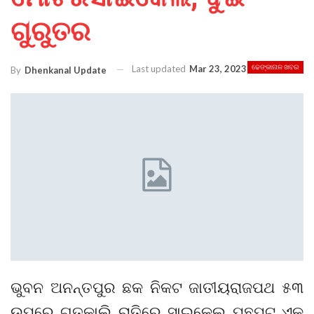
ଗୁରୁତର
Last updated
Mar 23, 2023
ଢେଙ୍କାନାଳ ଖବର
By
Dhenkanal Update
ଭୁବନ ଅନନ୍ତପୁର ଛକ ନିକଟ ଜାତୀୟରାଜପଥ ୫୩
ଉପରେ ଗତକାଲି ରାତିରେ ସାଇକେଲ ପଛପଟୁ ଏକ