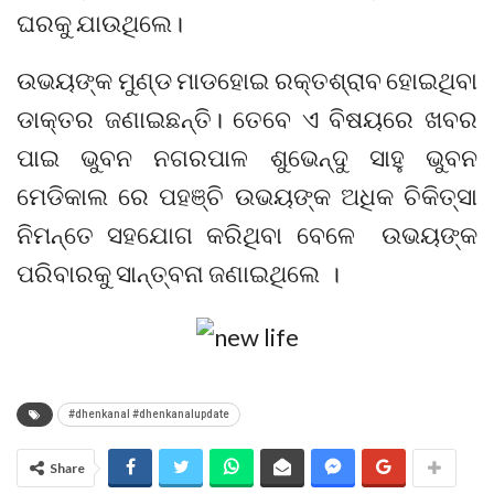
ଘରକୁ ଯାଉଥିଲେ।
ଉଭୟଙ୍କ ମୁଣ୍ଡ ମାଡହୋଇ ରକ୍ତଶ୍ରାବ ହୋଇଥିବା
ଡାକ୍ତର ଜଣାଇଛନ୍ତି। ତେବେ ଏ ବିଷୟରେ ଖବର
ପାଇ ଭୁବନ ନଗରପାଳ ଶୁଭେନ୍ଦୁ ସାହୁ ଭୁବନ
ମେଡିକାଲ ରେ ପହଞ୍ଚି ଉଭୟଙ୍କ ଅଧିକ ଚିକିତ୍ସା
ନିମନ୍ତେ ସହଯୋଗ କରିଥିବା ବେଳେ ଉଭୟଙ୍କ
ପରିବାରକୁ ସାନ୍ତ୍ବନା ଜଣାଇଥିଲେ ।
#dhenkanal #dhenkanalupdate
Share