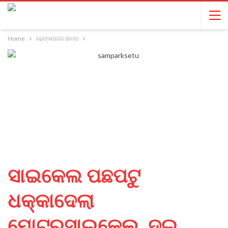
Home
ଢେଙ୍କାନାଳ ଖବର
ସାଇକେଲ ପଛପଟୁ
ଧକ୍କାଦେଲା
ମୋଟରସାଇକେଲ, ଦୁଇ