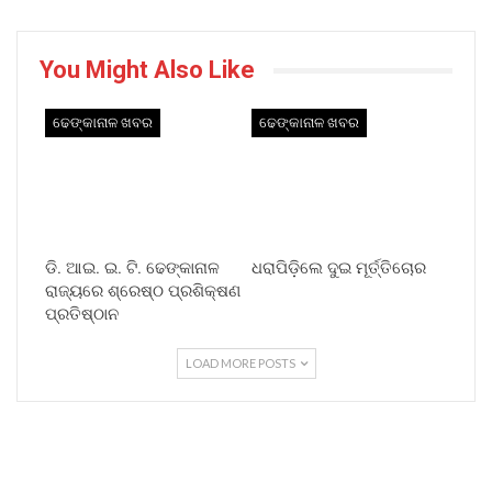
You Might Also Like
ଢେଙ୍କାନାଳ ଖବର
ଢେଙ୍କାନାଳ ଖବର
ଡି. ଆଇ. ଇ. ଟି. ଢେଙ୍କାନାଳ
ଧରାପିଡ଼ିଲେ ଦୁଇ ମୂର୍ତ୍ତିଚୋର
ରାଜ୍ୟରେ ଶ୍ରେଷ୍ଠ ପ୍ରଶିକ୍ଷଣ
ପ୍ରତିଷ୍ଠାନ
LOAD MORE POSTS