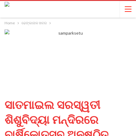
Home
ଢେଙ୍କାନାଳ ଖବର
ସାତମାଇଲ ସରସ୍ୱତୀ
ଶିଶୁବିଦ୍ୟା ମନ୍ଦିରରେ
ବାର୍ଷିକୋତ୍ସବ ଅନୁଷ୍ଠିତ