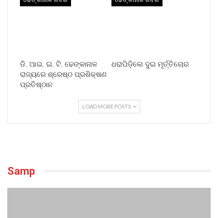
ଡି. ଆଇ. ଇ. ଟି. ଢେଙ୍କାନାଳ
ଧରାପିଡ଼ିଲେ ଦୁଇ ମୂର୍ତ୍ତିଚୋର
ରାଜ୍ୟରେ ଶ୍ରେଷ୍ଠ ପ୍ରଶିକ୍ଷଣ
ପ୍ରତିଷ୍ଠାନ
LOAD MORE POSTS
Samp