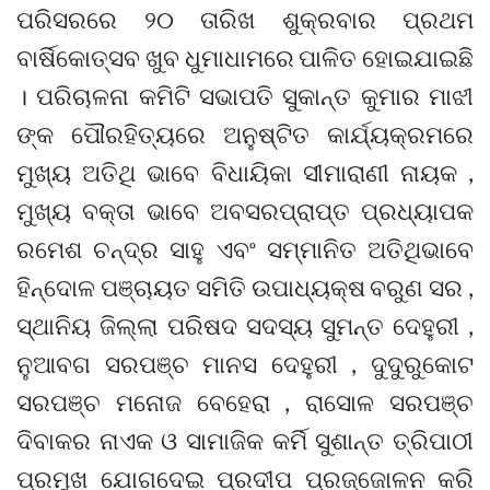
ପରିସରରେ ୨୦ ତାରିଖ ଶୁକ୍ରବାର ପ୍ରଥମ
ବାର୍ଷିକୋତ୍ସବ ଖୁବ ଧୁମାଧାମରେ ପାଳିତ ହୋଇଯାଇଛି
। ପରିଚାଳନା କମିଟି ସଭାପତି ସୁକାନ୍ତ କୁମାର ମାଝୀ
ଙ୍କ ପୌରହିତ୍ୟରେ ଅନୁଷ୍ଟିତ କାର୍ଯ୍ୟକ୍ରମରେ
ମୁଖ୍ୟ ଅତିଥି ଭାବେ ବିଧାୟିକା ସୀମାରାଣୀ ନାୟକ ,
ମୁଖ୍ୟ ବକ୍ତା ଭାବେ ଅବସରପ୍ରାପ୍ତ ପ୍ରଧ୍ୟାପକ
ରମେଶ ଚନ୍ଦ୍ର ସାହୁ ଏବଂ ସମ୍ମାନିତ ଅତିଥିଭାବେ
ହିନ୍ଦୋଳ ପଞ୍ଚାୟତ ସମିତି ଉପାଧ୍ୟକ୍ଷ ବରୁଣ ସର ,
ସ୍ଥାନିୟ ଜିଲ୍ଲା ପରିଷଦ ସଦସ୍ୟ ସୁମନ୍ତ ଦେହୁରୀ ,
ନୁଆବଗ ସରପଞ୍ଚ ମାନସ ଦେହୁରୀ , ଦୁଦୁରୁକୋଟ
ସରପଞ୍ଚ ମନୋଜ ବେହେରା , ରାସୋଳ ସରପଞ୍ଚ
ଦିବାକର ନାଏକ ଓ ସାମାଜିକ କର୍ମି ସୁଶାନ୍ତ ତ୍ରିପାଠୀ
ପ୍ରମୁଖ ଯୋଗଦେଇ ପ୍ରଦୀପ ପ୍ରଜ୍ଜୋଳନ କରି