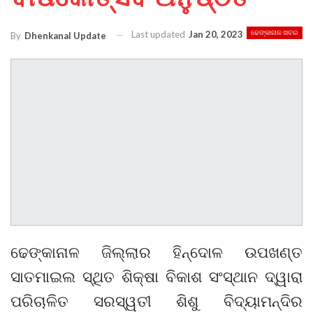
Last updated
Jan 20, 2023
ଢେଙ୍କାନାଳ ଖବର
By
Dhenkanal Update
ଢେଙ୍କାନାଳ ଜିଲ୍ଲାର ହିନ୍ଦୋଳ ଉପଖଣ୍ତ
ସାତମାଇଲ ସ୍ଥିତ ଶିକ୍ଷା ବିକାଶ ସଂସ୍ଥାନ ଦ୍ୱାରା
ପରିଚାଳିତ ସରସ୍ୱତୀ ଶିଶୁ ବିଦ୍ୟାମନ୍ଦିର