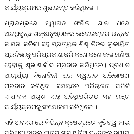
କାର୍ଯ୍ୟକ୍ରମର ଶୁଭାରମ୍ଭ କରିଥିଲେ ।
ପ୍ରାରମ୍ଭରେ ସ୍ୱାଗତ ସଂଗିତ ଗାନ ପରେ
ଅତିଥିବୃନ୍ଦ ଶିକ୍ଷାନୁଷ୍ଠାନର ଉତୋରତ୍ତର ଉନ୍ନତି
କାମନା କରିବା ସହ ପ୍ରତ୍ୟକ ଶିଶୁ ନିଜର ଲୁକାୟିତ
ପ୍ରତିଭାକୁ ପରିପ୍ରକାଶ କରି ଜଣେ ଜଣେ ଭଲ ମଣିଷ
ହେବାକୁ ଶୁଭାଶୀର୍ବାଦ ପ୍ରଦାନ କରିଥିଲେ। ପ୍ରଧାନ
ଆଚାର୍ଯ୍ୟା ବିନୋଦିନୀ ଧର ସ୍ୱାଗତ ଅଭିଭାଷଣ
ପ୍ରଦାନ କରିଥିବା ସମୟରେ ପରିଚାଳନା କମିଟି
ସଂପାଦକ ଅରୁଣ ସାହୁ ଅତିଥିପରିଚୟ ସହ ମଞ୍ଚ
କାର୍ଯ୍ୟକ୍ରମକୁ ସଂଯୋଜନା କରିଥିଲେ ।
ଏହି ଅବସର ରେ ବିଭିନ୍ନ କ୍ଷେତ୍ରରେ କୃତିତ୍ୱ ଲାଭ
କରିଥିବା ଛାତ୍ର ଛାତ୍ରୀଙ୍କୁ ଅତିଥି ବୃନ୍ଦଙ୍କ ଦ୍ୱାରା