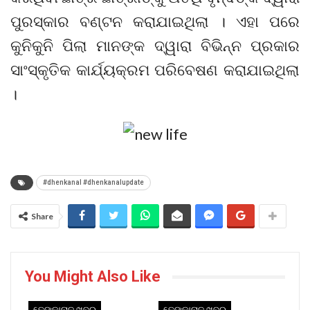
ପୁରସ୍କାର ବଣ୍ଟନ କରାଯାଇଥିଲା । ଏହା ପରେ
କୁନିକୁନି ପିଲା ମାନଙ୍କ ଦ୍ୱାରା ବିଭିନ୍ନ ପ୍ରକାର
ସାଂସ୍କୃତିକ କାର୍ଯ୍ୟକ୍ରମ ପରିବେଷଣ କରାଯାଇଥିଲା
।
#dhenkanal #dhenkanalupdate
Share
You Might Also Like
ଢେଙ୍କାନାଳ ଖବର
ଢେଙ୍କାନାଳ ଖବର