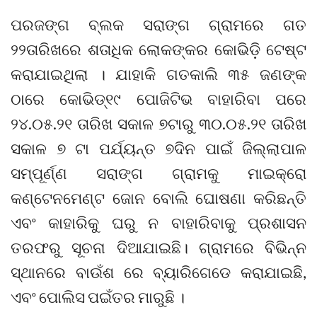
ପରଜଙ୍ଗ ବ୍ଲକ ସରାଙ୍ଗ ଗ୍ରାମରେ ଗତ
୨୨ତାରିଖରେ ଶତାଧିକ ଲୋକଙ୍କର କୋଭିଡ଼ି ଟେଷ୍ଟ
କରାଯାଇଥିଲା । ଯାହାକି ଗତକାଲି ୩୫ ଜଣଙ୍କ
ଠାରେ କୋଭିଡ୍୧୯ ପୋଜିଟିଭ ବାହାରିବା ପରେ
୨୪.୦୫.୨୧ ତାରିଖ ସକାଳ ୭ଟାରୁ ୩୦.୦୫.୨୧ ତାରିଖ
ସକାଳ ୭ ଟା ପର୍ଯ୍ୟନ୍ତ ୭ଦିନ ପାଇଁ ଜିଲ୍ଲାପାଳ
ସମ୍ପୂର୍ଣ୍ଣ ସରାଙ୍ଗ ଗ୍ରାମକୁ ମାଇକ୍ରୋ
କଣ୍ଟେନମେଣ୍ଟ ଜୋନ ବୋଲି ଘୋଷଣା କରିଛନ୍ତି
ଏବଂ କାହାରିକୁ ଘରୁ ନ ବାହାରିବାକୁ ପ୍ରଶାସନ
ତରଫରୁ ସୂଚନା ଦିଆଯାଇଛି। ଗ୍ରାମରେ ବିଭିନ୍ନ
ସ୍ଥାନରେ ବାଉଁଶ ରେ ବ୍ୟାରିଗେଡେ କରାଯାଇଛି,
ଏବଂ ପୋଲିସ ପଇଁତର ମାରୁଛି ।