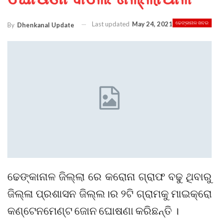
Last updated
May 24, 2021
ଢେଙ୍କାନାଳ ଖବର
By
Dhenkanal Update
ଢେଙ୍କାନାଳ ଜିଲ୍ଲା ରେ କରୋନା ଗ୍ରାଫ ବଢୁ ଥିବାରୁ
ଜିଲ୍ଳା ପ୍ରଶାସନ ଜିଲ୍ଲ।ର ୨ଟି ଗ୍ରାମକୁ ମାଇକ୍ରୋ
କଣ୍ଟେନମେଣ୍ଟ ଜୋନ ଘୋଷଣା କରିଛନ୍ତି ।