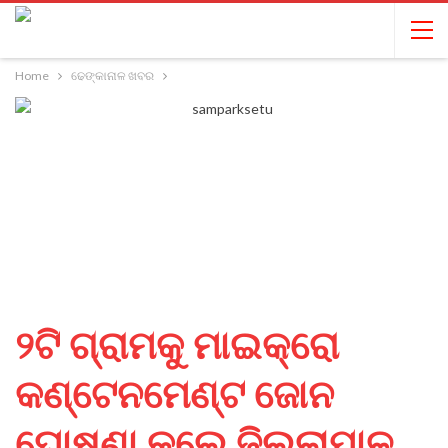
Home
ଢେଙ୍କାନାଳ ଖବର
୨ଟି ଗ୍ରାମକୁ ମାଇକ୍ରୋ
କଣ୍ଟେନମେଣ୍ଟ ଜୋନ
ଘୋଷଣା କଲେ ଜିଲ୍ଲାପାଳ