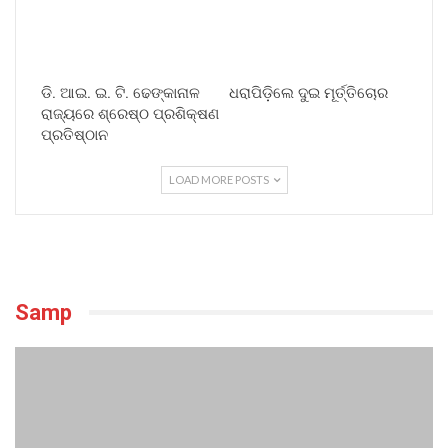
ଡି. ଆଇ. ଇ. ଟି. ଢେଙ୍କାନାଳ
ଧରାପିଡ଼ିଲେ ଦୁଇ ମୂର୍ତ୍ତିଚୋର
ରାଜ୍ୟରେ ଶ୍ରେଷ୍ଠ ପ୍ରଶିକ୍ଷଣ
ପ୍ରତିଷ୍ଠାନ
LOAD MORE POSTS
Samp