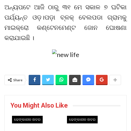
ଅନ୍ୟପଟେ ଆଜି ଠାରୁ ୩୧ ମେ ସକାଳ ୭ ଘଟିକା
ପର୍ଯ୍ୟନ୍ତ ଓଡ଼।ପଡ଼ା ବ୍ଳକ୍ ବେଲପଡା ଗ୍ରାମକୁ
ମାଇକ୍ରୋ କଣ୍ଟେନମେଣ୍ଟ ଜୋନ ଘୋଷଣା
କରାଯାଇଛି ।
Share
You Might Also Like
ଢେଙ୍କାନାଳ ଖବର
ଢେଙ୍କାନାଳ ଖବର