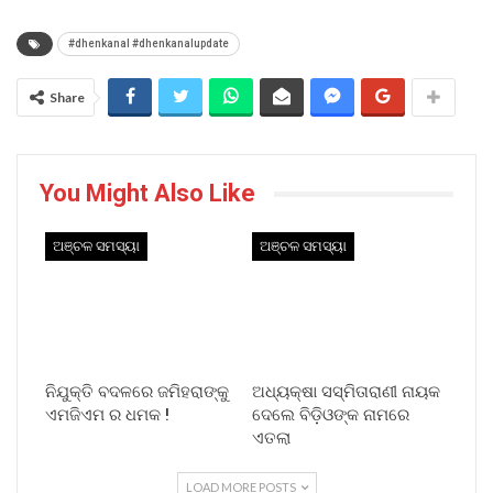
#dhenkanal #dhenkanalupdate
Share
You Might Also Like
ଅଞ୍ଚଳ ସମସ୍ୟା
ଅଞ୍ଚଳ ସମସ୍ୟା
ନିଯୁକ୍ତି ବଦଳରେ ଜମିହରାଙ୍କୁ
ଅଧ୍ୟକ୍ଷା ସସ୍ମିତାରାଣୀ ନାୟକ
ଏମଜିଏମ ର ଧମକ !
ଦେଲେ ବିଡ଼ିଓଙ୍କ ନାମରେ
ଏତଲା
LOAD MORE POSTS