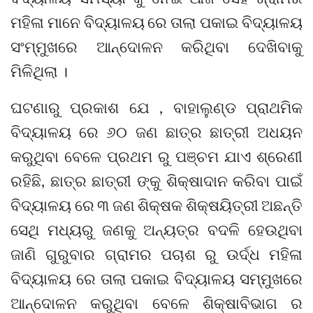
ମହିଳା ମାନେ ବିଦ୍ୟାଳୟ ରେ ତାଲା ପକାଇ ବିଦ୍ୟାଳୟ
ସଂମ୍ମୁଖରେ ଆନ୍ଦୋଳନ କରିଥିବା ଦେଖିବାକୁ
ମିଳିଥିଲା ।
ଘଟଣାରୁ ପ୍ରକାଶ ଯେ , ବାହାଲୁଣ୍ଡ ପ୍ରାଥମିକ
ବିଦ୍ୟାଳୟ ରେ ୬୦ ଜଣ ଛାତ୍ର ଛାତ୍ରୀ ଅଧୟନ
କରୁଥିବା ବେଳେ ପ୍ରଥମ ରୁ ପଞ୍ଚମ ଯାଏ ଶ୍ରେଣୀ
ରହିଛି, ଛାତ୍ର ଛାତ୍ରୀ ଙ୍କୁ ଶିକ୍ଷାଦାନ କରିବା ପାଇଁ
ବିଦ୍ୟାଳୟ ରେ ୩ ଜଣ ଶିକ୍ଷକ ଶିକ୍ଷୟିତ୍ରୀ ଅଛନ୍ତି
ସେଥି ମଧ୍ୟରୁ ଜଣକୁ ଅନ୍ୟତ୍ର ବଦଳି ହେଉଥିବା
ଜାଣି ଗୁରୁବାର ଗ୍ରାମର ପଚାଶ ରୁ ଉର୍ଦ୍ଧ ମହିଳା
ବିଦ୍ୟାଳୟ ରେ ତାଲା ପକାଇ ବିଦ୍ୟାଳୟ ସମ୍ମୁଖରେ
ଆନ୍ଦୋଳନ କରୁଥିବା ବେଳେ ଶିକ୍ଷାବିଭାଗ ର