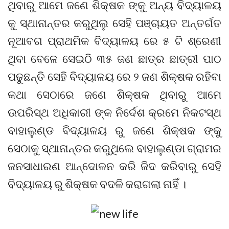
ଥିବାରୁ ଆମେ ଜଣେ ଶିକ୍ଷକ ଙ୍କୁ ଅନ୍ୟ ବିଦ୍ୟାଳୟ
କୁ ସ୍ଥାନାନ୍ତର କରୁଥିଲୁ ସେହି ପଞ୍ଚାୟତ ଅନ୍ତର୍ଗତ
ନୂଆବଗ ପ୍ରାଥମିକ ବିଦ୍ୟାଳୟ ରେ ୫ ଟି ଶ୍ରେଣୀ
ଥିବା ବେଳେ ସେଇଠି ୩୫ ଜଣ ଛାତ୍ର ଛାତ୍ରୀ ପାଠ
ପଢୁଛନ୍ତି ସେହି ବିଦ୍ୟାଳୟ ରେ ୨ ଜଣ ଶିକ୍ଷକ ରହିବା
କଥା ସେଠାରେ ଜଣେ ଶିକ୍ଷକ ଥିବାରୁ ଆମେ
ଉପରିସ୍ଥ ଅଧିକାରୀ ଙ୍କ ନିର୍ଦେଶ କ୍ରମେ ନିକଟସ୍ଥ
ବାହାଲୁଣ୍ଡ ବିଦ୍ୟାଳୟ ରୁ ଜଣେ ଶିକ୍ଷକ ଙ୍କୁ
ସେଠାକୁ ସ୍ଥାନାନ୍ତର କରୁଥିଲେ ବାହାଲୁଣ୍ଡା ଗ୍ରାମର
ଜନସାଧାରଣ ଆନ୍ଦୋଳନ କରି ଜିଦ କରିବାରୁ ସେହି
ବିଦ୍ୟାଳୟ ରୁ ଶିକ୍ଷକ ବଦଳି କରାଗଲା ନାହିଁ ।