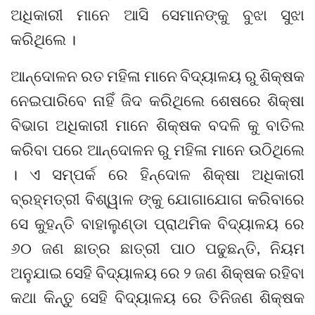
ଅଧିକାରୀ ମାନେ ଆସି ସେମାନଙ୍କୁ ବୁଝା ସୁଝା
କରିଥିଲେ ।
ଆନ୍ଦୋଳନ ରତ ମହିଳା ମାନେ ବିଦ୍ୟାଳୟ ରୁ ଶିକ୍ଷକ
ନେଇପାରିବେ ନାହିଁ ଜିଦ କରିଥିଲେ ଶେଷରେ ଶିକ୍ଷା
ବିଭାଗ ଅଧିକାରୀ ମାନେ ଶିକ୍ଷକ ବଦଳି କୁ ବାତିଲ
କରିବା ପରେ ଆନ୍ଦୋଳନ ରୁ ମହିଳା ମାନେ ଉଠିଥିଲେ
। ଏ ସମ୍ପର୍କ ରେ ହିନ୍ଦୋଳ ଶିକ୍ଷା ଅଧିକାରୀ
ବ୍ରହ୍ମତ୍ରୀ ବିଶ୍ୱାଳ ଙ୍କୁ ଯୋଗାଯୋଗ କରିବାରେ
ସେ କୁହନ୍ତି ବାହାଲୁଣ୍ଡା ପ୍ରାଥମିକ ବିଦ୍ୟାଳୟ ରେ
୬୦ ଜଣ ଛାତ୍ର ଛାତ୍ରୀ ପାଠ ପଢୁଛନ୍ତି, ନିୟମ
ଅନୁଯାଇ ସେହି ବିଦ୍ୟାଳୟ ରେ ୨ ଜଣ ଶିକ୍ଷକ ରହିବା
କଥା କିନ୍ତୁ ସେହି ବିଦ୍ୟାଳୟ ରେ ତିନିଜଣ ଶିକ୍ଷକ