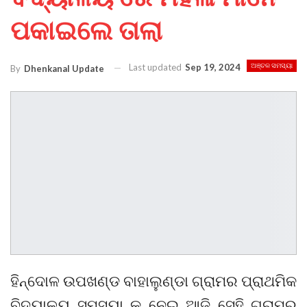
ପକାଇଲେ ତାଲା
Last updated
Sep 19, 2024
ଅଞ୍ଚଳ ସମସ୍ୟା
By
Dhenkanal Update
ହିନ୍ଦୋଳ ଉପଖଣ୍ଡ ବାହାଲୁଣ୍ଡା ଗ୍ରାମର ପ୍ରାଥମିକ
ବିଦ୍ୟାଳୟ ସମସ୍ୟା କୁ ନେଇ ଆଜି ସେହି ଗ୍ରାମର