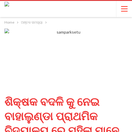
Home
ଅଞ୍ଚଳ ସମସ୍ୟା
ଶିକ୍ଷକ ବଦଳି କୁ ନେଇ
ବାହାଲୁଣ୍ଡା ପ୍ରାଥମିକ
ବିଦ୍ୟାଳୟ ରେ ମହିଳା ମାନେ