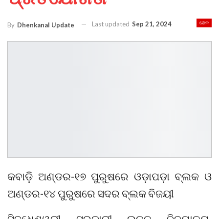
Last updated
Sep 21, 2024
ଖେଳ
By
Dhenkanal Update
କବାଡ଼ି ଅଣ୍ଡର-୧୭ ପୁରୁଷରେ ଓଡ଼ାପଡ଼ା ବ୍ଲକ ଓ
ଅଣ୍ଡର-୧୪ ପୁରୁଷରେ ସଦର ବ୍ଲକ ବିଜୟୀ
ସିଦ୍ଧେଶ୍ୱରୀ ସରକାରୀ ଉଚ୍ଚ ବିଦ୍ୟାଳୟ,