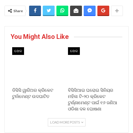
Share
You Might Also Like
ଖେଳ
ଖେଳ
ଡିସିସି ୱାରିଅର କ୍ରିକେଟ
ବିସିସିଆଇ ଘରୋଇ ସିନିୟର
ଟୁର୍ନାମେଣ୍ଟ ଉଦଘାଟିତ
ମହିଳା ଟି-୨୦ କ୍ରିକେଟ
ଟୁର୍ଣ୍ଣାମେଣ୍ଟ ପାଇଁ ୧୬ ଜଣିଆ
ଓଡିଶା ଦଳ ଘୋଷଣା
LOAD MORE POSTS