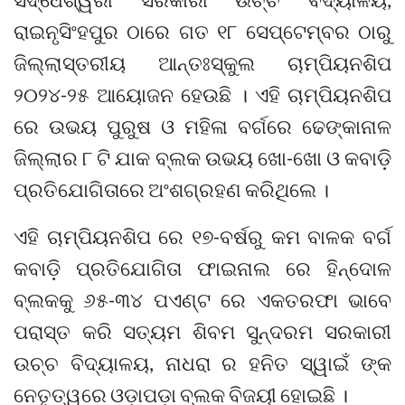
ରାଇନୃସିଂହପୁର ଠାରେ ଗତ ୧୮ ସେପ୍ଟେମ୍ବର ଠାରୁ
ଜିଲ୍ଲାସ୍ତରୀୟ ଆନ୍ତଃସ୍କୁଲ ଚାମ୍ପିୟନଶିପ
୨୦୨୪-୨୫ ଆୟୋଜନ ହେଉଛି । ଏହି ଚାମ୍ପିୟନଶିପ
ରେ ଉଭୟ ପୁରୁଷ ଓ ମହିଳା ବର୍ଗରେ ଢେଙ୍କାନାଳ
ଜିଲ୍ଲାର ୮ ଟି ଯାକ ବ୍ଲକ ଉଭୟ ଖୋ-ଖୋ ଓ କବାଡ଼ି
ପ୍ରତିଯୋଗିତାରେ ଅଂଶଗ୍ରହଣ କରିଥିଲେ ।
ଏହି ଚାମ୍ପିୟନଶିପ ରେ ୧୭-ବର୍ଷରୁ କମ ବାଳକ ବର୍ଗ
କବାଡ଼ି ପ୍ରତିଯୋଗିତା ଫାଇନାଲ ରେ ହିନ୍ଦୋଳ
ବ୍ଲକକୁ ୬୫-୩୪ ପଏଣ୍ଟ ରେ ଏକତରଫା ଭାବେ
ପରାସ୍ତ କରି ସତ୍ୟମ ଶିବମ ସୁନ୍ଦରମ ସରକାରୀ
ଉଚ୍ଚ ବିଦ୍ୟାଳୟ, ନାଧରା ର ହନିତ ସ୍ୱାଇଁ ଙ୍କ
ନେତୃତ୍ୱରେ ଓଡ଼ାପଡ଼ା ବ୍ଲକ ବିଜୟୀ ହୋଇଛି ।