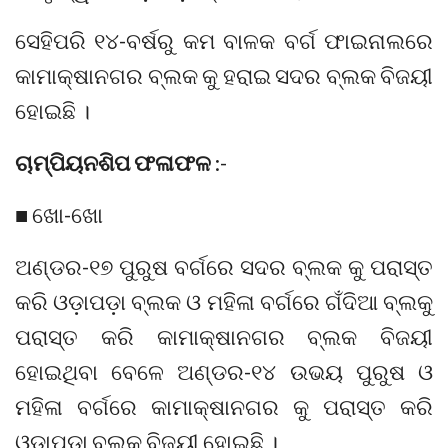
ସେହିପରି ୧୪-ବର୍ଷରୁ କମ ବାଳକ ବର୍ଗ ଫାଇନାଲରେ
କାମାକ୍ଷାନଗର ବ୍ଲକ କୁ ହରାଇ ସଦର ବ୍ଲକ ବିଜୟୀ
ହୋଇଛି ।
ଚାମ୍ପିୟନଶିପ ଫଳାଫଳ
:-
■ ଖୋ-ଖୋ
ଅଣ୍ଡର-୧୭ ପୁରୁଷ ବର୍ଗରେ ସଦର ବ୍ଲକ କୁ ପରାସ୍ତ
କରି ଓଡ଼ାପଡ଼ା ବ୍ଲକ ଓ ମହିଳା ବର୍ଗରେ ଗଁଦିଆ ବ୍ଲକୁ
ପରାସ୍ତ କରି କାମାକ୍ଷାନଗର ବ୍ଲକ ବିଜୟୀ
ହୋଇଥିବା ବେଳେ ଅଣ୍ଡର-୧୪ ଉଭୟ ପୁରୁଷ ଓ
ମହିଳା ବର୍ଗରେ କାମାକ୍ଷାନଗର କୁ ପରାସ୍ତ କରି
ଓଡ଼ାପଡ଼ା ବ୍ଲକ ବିଜୟୀ ହୋଇଛି ।