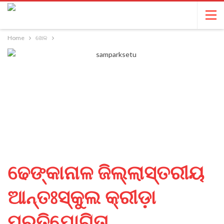
Home
ଖେଳ
ଢେଙ୍କାନାଳ ଜିଲ୍ଲାସ୍ତରୀୟ
ଆନ୍ତଃସ୍କୁଲ କ୍ରୀଡ଼ା
ପ୍ରତିଯୋଗିତା