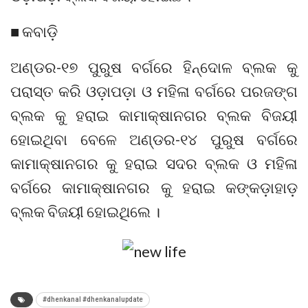
■ କବାଡ଼ି
ଅଣ୍ଡର-୧୭ ପୁରୁଷ ବର୍ଗରେ ହିନ୍ଦୋଳ ବ୍ଲକ କୁ
ପରାସ୍ତ କରି ଓଡ଼ାପଡ଼ା ଓ ମହିଳା ବର୍ଗରେ ପରଜଙ୍ଗ
ବ୍ଲକ କୁ ହରାଇ କାମାକ୍ଷାନଗର ବ୍ଲକ ବିଜୟୀ
ହୋଇଥିବା ବେଳେ ଅଣ୍ଡର-୧୪ ପୁରୁଷ ବର୍ଗରେ
କାମାକ୍ଷାନଗର କୁ ହରାଇ ସଦର ବ୍ଲକ ଓ ମହିଳା
ବର୍ଗରେ କାମାକ୍ଷାନଗର କୁ ହରାଇ କଙ୍କଡ଼ାହାଡ଼
ବ୍ଲକ ବିଜୟୀ ହୋଇଥିଲେ ।
#dhenkanal #dhenkanalupdate