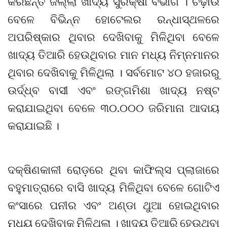
କରିଛନ୍ତି ଜିଲ୍ଲା ଖାଦ୍ୟ ସୁରକ୍ଷା ବିଭାଗ । ଚଢ଼ାଉ
ବେଳେ ବିଭିନ୍ନ ହୋଟେଲର ରନ୍ଧାସ୍ଥଳରେ
ଅପରିଷ୍କାର ଥିବାର ଦେଖିବାକୁ ମିଳିଥିବା ବେଳେ
ଖାଦ୍ୟ ତିଆରି ହେଉଥିବାର ମାନ ମଧ୍ୟ ନିମ୍ନମାନର
ଥିବାର ଦେଖିବାକୁ ମିଳିଥିଲା । ସର୍ବମୋଟ ୪୦ ହଜାରରୁ
ଉର୍ଦ୍ଧ୍ବ ବାସୀ ଏବଂ ରଙ୍ଗମିଶା ଖାଦ୍ୟ ନଷ୍ଟ
କରାଯାଇଥିବା ବେଳେ ୩୦.୦୦୦ ଜରିମାନା ଆଦାୟ
କରାଯାଇଛି ।
ଦକ୍ଷିଣକାଳୀ ରୋଡ଼ରେ ଥିବା କାଫିଲ୍ସ ପ୍ଲାଜାରେ
ବହୁମାତ୍ରାରେ ବାସି ଖାଦ୍ୟ ମିଳିଥିବା ବେଳେ ଗୋଟିଏ
କଂସାରେ ପନୀର ଏବଂ ଅଣ୍ଡା ଥୁଆ ହୋଇଥିବାର
ମଧ୍ୟ ଦେଖିବାକୁ ମିଳିଥିଲା । ଖାଦ୍ୟ ତିଆରି ହେଉଥୁବା