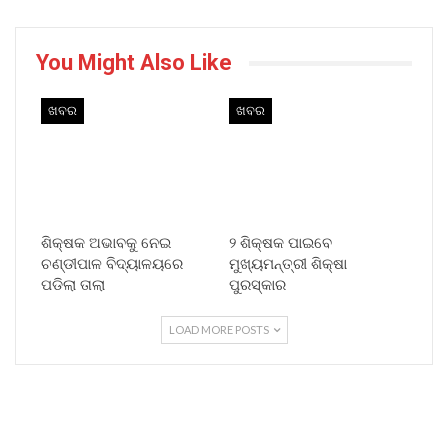
You Might Also Like
ଖବର
ଖବର
ଶିକ୍ଷକ ଅଭାବକୁ ନେଇ
୨ ଶିକ୍ଷକ ପାଇବେ
ଚଣ୍ଡୀପାଳ ବିଦ୍ୟାଳୟରେ
ମୁଖ୍ୟମନ୍ତ୍ରୀ ଶିକ୍ଷା
ପଡିଲା ତାଲା
ପୁରସ୍କାର
LOAD MORE POSTS