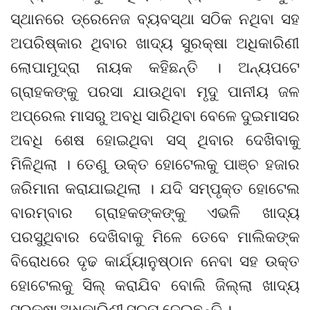
ସ୍ଥାନରେ ଡ୍ରେନେଜ ବ୍ୟବସ୍ଥା ସଠିକ ନଥିବା ସହ
ଅପରିଷ୍କାର ଥିବାର ଖାଦ୍ୟ ସୁରକ୍ଷା ଅଧିକାରିଣୀ
ଲୋପାମୁଦ୍ରା ନାୟକ କହିଛନ୍ତି । ଅନ୍ୟପଟେ
ଗ୍ରାହକଙ୍କୁ ପରସା ଯାଉଥିବା ମୃଦୁ ପାନୀୟ ଜଳ
ଅପ୍ରେଲ ମାସରୁ ଅବଧି ସାରିଥିବା ବେଳେ ଦୁଇମାସର
ଅବଧି ଶେଷ ହୋଇଥିବା ସସ୍ ଥିବାର ଦେଖିବାକୁ
ମିଳିଥିଲା । ତେଣୁ ଉକ୍ତ ହୋଟେଲକୁ ପାଞ୍ଚ ହଜାର
ଜରିମାନା କରାଯାଇଥିଲା । ଯଦି ସମ୍ପୃକ୍ତ ହୋଟେଲ
ବାରମ୍ବାର ଗ୍ରାହକଙ୍କଙ୍କୁ ଏଭଳି ଖାଦ୍ୟ
ପରସୁଥିବାର ଦେଖିବାକୁ ମିଳେ ତେବେ ମାଲିକଙ୍କ
ବିରୋଧରେ ଦୃଢ କାର୍ଯ୍ୟାନୁଷ୍ଠାନ ନେବା ସହ ଉକ୍ତ
ହୋଟେଲକୁ ସିଲ୍ କରାଯିବ ବୋଲି ଜିଲ୍ଲା ଖାଦ୍ୟ
ସୁରକ୍ଷା ଅଧିକାରିଣୀ ସୂଚନା ଦେଇଛନ୍ତି ।