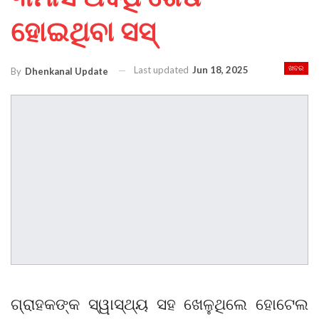
ହୋଇଥିବା ସସ୍
Last updated
Jun 18, 2025
ଖବର
By
Dhenkanal Update
ଗ୍ରାହକଙ୍କ ସ୍ୱାସ୍ଥ୍ୟ ସହ ଖେଳୁଥିଲେ ହୋଟେଲ