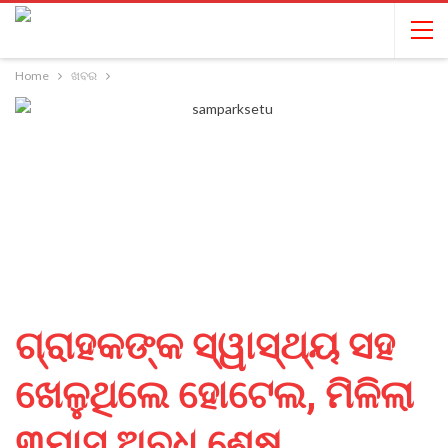
Home
ଖବର
ଗ୍ରାହକଙ୍କ ସ୍ୱାସ୍ଥ୍ୟ ସହ
ଖେଳୁଥିଲେ ହୋଟେଲ, ମିଳିଲା
୩ମାସ ଅବଧି ଶେଷ