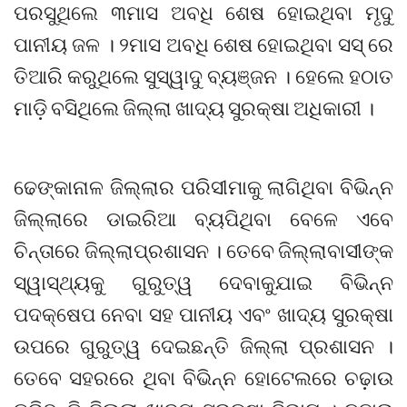
ପରସୁଥିଲେ ୩ମାସ ଅବଧି ଶେଷ ହୋଇଥିବା ମୃଦୁ
ପାନୀୟ ଜଳ । ୨ମାସ ଅବଧି ଶେଷ ହୋଇଥିବା ସସ୍ ରେ
ତିଆରି କରୁଥିଲେ ସୁସ୍ୱାଦୁ ବ୍ୟଞ୍ଜନ । ହେଲେ ହଠାତ
ମାଡ଼ି ବସିଥିଲେ ଜିଲ୍ଲା ଖାଦ୍ୟ ସୁରକ୍ଷା ଅଧିକାରୀ ।
ଢେଙ୍କାନାଳ ଜିଲ୍ଲାର ପରିସୀମାକୁ ଲାଗିଥିବା ବିଭିନ୍ନ
ଜିଲ୍ଲାରେ ଡାଇରିଆ ବ୍ୟପିଥିବା ବେଳେ ଏବେ
ଚିନ୍ତାରେ ଜିଲ୍ଲାପ୍ରଶାସନ । ତେବେ ଜିଲ୍ଲାବାସୀଙ୍କ
ସ୍ୱାସ୍ଥ୍ୟକୁ ଗୁରୁତ୍ୱ ଦେବାକୁଯାଇ ବିଭିନ୍ନ
ପଦକ୍ଷେପ ନେବା ସହ ପାନୀୟ ଏବଂ ଖାଦ୍ୟ ସୁରକ୍ଷା
ଉପରେ ଗୁରୁତ୍ୱ ଦେଇଛନ୍ତି ଜିଲ୍ଲା ପ୍ରଶାସନ ।
ତେବେ ସହରରେ ଥିବା ବିଭିନ୍ନ ହୋଟେଲରେ ଚଢ଼ାଉ