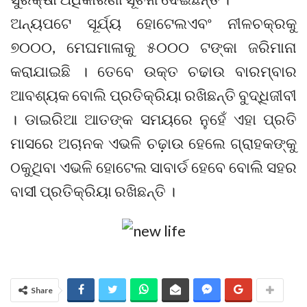
ଅନ୍ୟପଟେ ସୂର୍ଯ୍ୟ ହୋଟେଲଏବଂ ନୀଳଚକ୍ରକୁ
୭୦୦୦, ମେଘମାଳାକୁ ୫୦୦୦ ଟଙ୍କା ଜରିମାନା
କରାଯାଇଛି । ତେବେ ଉକ୍ତ ଚଢାଉ ବାରମ୍ବାର
ଆବଶ୍ୟକ ବୋଲି ପ୍ରତିକ୍ରିୟା ରଖିଛନ୍ତି ବୁଦ୍ଧିଜୀବୀ
। ଡାଇରିଆ ଆତଙ୍କ ସମୟରେ ନୁହେଁ ଏହା ପ୍ରତି
ମାସରେ ଅଚାନକ ଏଭଳି ଚଢ଼ାଉ ହେଲେ ଗ୍ରାହକଙ୍କୁ
ଠକୁଥିବା ଏଭଳି ହୋଟେଲ ସାବାର୍ଡ ହେବେ ବୋଲି ସହର
ବାସୀ ପ୍ରତିକ୍ରିୟା ରଖିଛନ୍ତି ।
Share