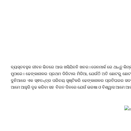
ବ୍ୟସ୍ତବହୁଳ ଜୀବନ ଭିତରେ ଆଉ ଖସିଯିବନି ଖବର। ଡେନମାର୍କ ରେ ଥାନ୍ତୁ କି
ମୁଠାରେ। ଢେଙ୍କାନାଳର ପ୍ରଥମ ଡିଜିଟାଲ ମିଡିଆ, ଯେଉଁଠି ଅତି ଛୋଟରୁ 
ଦୁନିଆରେ ଏକ ସ୍ଵତନ୍ତ୍ର ପରିଚୟ ସୃଷ୍ଟିକରି ଢେଙ୍କାନାଳର ପ୍ରତିଘରର ସଦସ
ଆମେ ଆହୁରି ଦୃଢ କରିବା ସହ ବିଗତ ଦିନରେ ଯେଉଁ ଭରଷା ଓ ବିଶ୍ୱାସ ଆମେ ଆପଣ