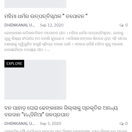
ମହିମା ଧର୍ମର ଉତ୍ପତ୍ତିସ୍ଥଳ ” ତପୋବନ “
DHENKANAL UPDATE
Sep 12, 2020
0
ଢେଙ୍କାନାଳ କପିଳାସ ନିକଟ ତପୋବନ ପୀଠ । ମହିମା ଧର୍ମର ଉତ୍ପତ୍ତିସ୍ଥଳ , ଯାହାକୁ
ଗୁରୁ-ଶିଷ୍ୟ ସଂପର୍କର ମଠ ବୋଲି କୁହାଯାଏ ।
କପିଳାସ ଜଙ୍ଗଲ ଭିତରେ ଥିବା ଏହି ପୀଠର
ଶୋଭାକୁ ଦ୍ୱିଗୁଣିତ କରୁଛି ସ୍ନିଗ୍ଧ ଝରଣା ପାଣି । ଏଠାରେ ରହିଛି ମହିମା ଗୁରୁ ଅଲେଖ
ଗୋସାଇଁଙ୍କ ତପସ୍ୟା ପୀଠ ।
…
EXPLORE
ବନ ପାହାଡ଼ ଘେରା ଢେଙ୍କାନାଳ ଜିଲ୍ଲାକୁ ପ୍ରକୃତିର ଅନନ୍ୟ
ବରଦାନ “ନନ୍ଦିନିଆ” ଜଳପ୍ରପାତ
DHENKANAL UPDATE
Sep 5, 2020
0
ପ୍ରାକୃତିକ ସୌନ୍ଦର୍ଯ୍ୟରେ ଭରପୁର ଆମ ଜିଲ୍ଲା ଢେଙ୍କାନାଳ ।ଆମ ଜିଲ୍ଲା ରେ ଅନେକ