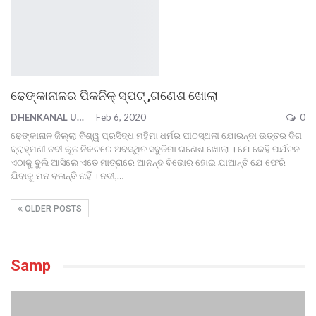
ଢେଙ୍କାନାଳର ପିକନିକ୍ ସ୍ପଟ୍ ,ଗଣେଶ ଖୋଲା
DHENKANAL UPDATE
Feb 6, 2020
0
ଢେଙ୍କାନାଳ ଜିଲ୍ଲା ବିଶ୍ୱ ପ୍ରସିଦ୍ଧ ମହିମା ଧର୍ମର ପୀଠସ୍ଥଳୀ ଯୋରନ୍ଦା ଉତ୍ତର ଦିଗ
ବ୍ରାହ୍ମଣୀ ନଦୀ କୂଳ ନିକଟରେ ଅବସ୍ଥିତ ସବୁଜିମା ଗଣେଶ ଖୋଲା । ଯେ କେହି ପର୍ଯଟନ
ଏଠାକୁ ବୁଲି ଆସିଲେ ଏତେ ମାତ୍ରାରେ ଆନନ୍ଦ ବିଭୋର ହୋଇ ଯାଆନ୍ତି ଯେ ଫେରି
ଯିବାକୁ ମନ ବଳାନ୍ତି ନାହିଁ । ନଦୀ,
…
OLDER POSTS
Samp