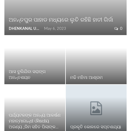
ଅନନ୍ତପୁର ପାହାଡ ମଧ୍ୟରେ ଲୁଚି ରହିଛି ହାତୀ ଗିର୍ଜା
DHENKANAL UPDATE
May 6, 2023
0
ଆସ ବୁଲିଯିବା ସରାଙ୍ଗ
ଅନନ୍ତଶୟନ
ମଢି ମହିମା ଆଶ୍ରମ
ପର୍ଯ୍ୟଟକଙ୍କ ଅନନ୍ୟ ଆକର୍ଷଣ
ମହାତ୍ମାଗାନ୍ଧୀ ଔଷଧୀୟ
ଅରଣ୍ୟ ;ଜିମ ସହିତ ପିଲାଙ୍କ…
ପ୍ରକୃତି କୋଳରେ ସପ୍ତଶଯ୍ୟା