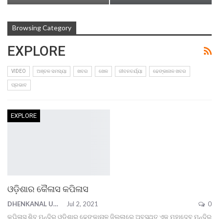
Browsing Category
EXPLORE
VIDEO
ଅଞ୍ଚଳ ସମସ୍ୟା
ଖବର
ଖେଳ
ଜୀବନଚର୍ଯ୍ୟା
ଢେଙ୍କାନାଳ ଖବର
ପ୍ରଭାବ
EXPLORE
ଓଡ଼ିଶାର କୈଳାସ କପିଳାସ
DHENKANAL UPDATE
Jul 2, 2021
0
କପିଳାସ ଶିବ ମନ୍ଦିର ଓଡ଼ିଶାର ଢେଙ୍କାନାଳ ଜିଲ୍ଲାରେ ଅବସ୍ଥିତ ଏକ ମହାଦେବ ମନ୍ଦିର