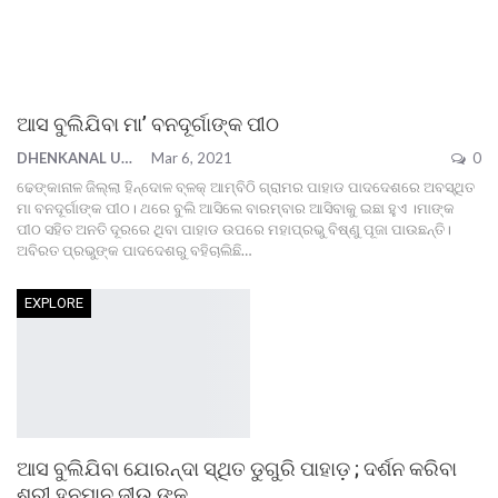
ଆସ ବୁଲିଯିବା ମା’ ବନଦୂର୍ଗାଙ୍କ ପୀଠ
DHENKANAL UPDATE
Mar 6, 2021
0
ଢେଙ୍କାନାଳ ଜିଲ୍ଲା ହିନ୍ଦୋଳ ବ୍ଳକ୍ ଆମ୍ବିଠି ଗ୍ରାମର ପାହାଡ ପାଦଦେଶରେ ଅବସ୍ଥିତ
ମା ବନଦୂର୍ଗାଙ୍କ ପୀଠ। ଥରେ ବୁଲି ଆସିଲେ ବାରମ୍ବାର ଆସିବାକୁ ଇଛା ହୁଏ ।ମାଙ୍କ
ପୀଠ ସହିତ ଅନତି ଦୂରରେ ଥିବା ପାହାଡ ଉପରେ ମହାପ୍ରଭୁ ବିଷ୍ଣୁ ପୂଜା ପାଉଛନ୍ତି।
ଅବିରତ ପ୍ରଭୁଙ୍କ ପାଦଦେଶରୁ ବହିଚାଲିଛି
…
EXPLORE
ଆସ ବୁଲିଯିବା ଯୋରନ୍ଦା ସ୍ଥିତ ଡୁଗୁରି ପାହାଡ଼ ; ଦର୍ଶନ କରିବା
ଶ୍ରୀ ହନୁମାନ ଜୀଉ ଙ୍କୁ