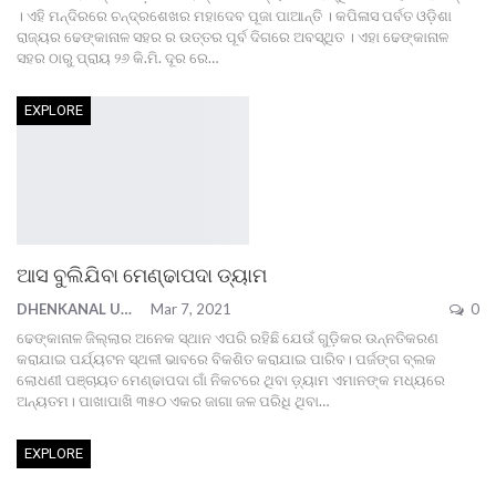
। ଏହି ମନ୍ଦିରରେ ଚନ୍ଦ୍ରଶେଖର ମହାଦେବ ପୂଜା ପାଆନ୍ତି । କପିଳାସ ପର୍ବତ ଓଡ଼ିଶା
ରାଜ୍ୟର ଢେଙ୍କାନାଳ ସହର ର ଉତ୍ତର ପୂର୍ବ ଦିଗରେ ଅବସ୍ଥିତ । ଏହା ଢେଙ୍କାନାଳ
ସହର ଠାରୁ ପ୍ରାୟ ୨୬ କି.ମି. ଦୂର ରେ
…
EXPLORE
ଆସ ବୁଲିଯିବା ମେଣ୍ଢାପଦା ଡ୍ୟାମ
DHENKANAL UPDATE
Mar 7, 2021
0
ଢେଙ୍କାନାଳ ଜିଲ୍ଲାର ଅନେକ ସ୍ଥାନ ଏପରି ରହିଛି ଯେଉଁ ଗୁଡ଼ିକର ଉନ୍ନତିକରଣ
କରାଯାଇ ପର୍ଯ୍ୟଟନ ସ୍ଥଳୀ ଭାବରେ ବିକଶିତ କରାଯାଇ ପାରିବ। ପର୍ଜଙ୍ଗ ବ୍ଲକ
ଲୋଧଣୀ ପଞ୍ଚାୟତ ମେଣ୍ଢାପଦା ଗାଁ ନିକଟରେ ଥିବା ଡ଼୍ୟାମ ଏମାନଙ୍କ ମଧ୍ୟରେ
ଅନ୍ୟତମ।
ପାଖାପାଖି ୩୫୦ ଏକର ଜାଗା ଜଳ ପରିଧି ଥିବା
…
EXPLORE