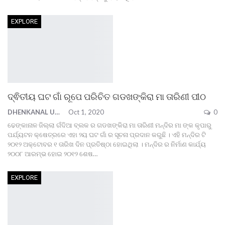
EXPLORE
ଦ୍ଵିତୀୟ ଘଟ ଗାଁ ରୂପେ ପରିଚିତ ଗଡଖଙ୍କିରା ମା ତାରିଣୀ ପୀଠ
DHENKANAL UPDATE
Oct 1, 2020
0
ଢେଙ୍କାନାଳ ଜିଲ୍ଲା ଗଁଦିଆ ବ୍ଲକ ର ଗଡଖଙ୍କିରା ମା ତାରିଣୀ ମନ୍ଦିର ମା ଙ୍କ କୃପାରୁ
ପର୍ଯ୍ୟଟନ କ୍ଷେତ୍ରରେ ଏହା ୨ୟ ଘଟ ଗାଁ ର ସୂଚନା ପ୍ରଦାନ କରୁଛି ।
ଏହି ମନ୍ଦିର ଟି
୨୦୧୨ ଅକ୍ଟୋବର ୧ ତାରିଖ ଦିନ ପ୍ରତିଷ୍ଠା ହୋଇଥିଲା । ମନ୍ଦିର ର ନିର୍ମାଣ କାର୍ଯ୍ୟ
୨୦୦୮ ଆରମ୍ଭ ହୋଇ ୨୦୧୨ ଶେଷ
…
EXPLORE