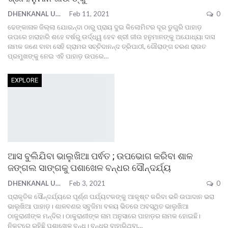
DHENKANAL UPDATE
Feb 11, 2021
0
ଢେଙ୍କାନାଳ ଜିଲ୍ଲା ଯୋରନ୍ଦା ଠାରୁ ପ୍ରାୟ ଦୁଇ କିଲୋମିଟର ଦୂର ଡୁଗୁରି ପାହାଡ଼
ଉପରେ ହାରାହାରି ଶହେ ବର୍ଷରୁ ଉର୍ଦ୍ଧ୍ୱ ହେବ ଶ୍ରୀ ଜୀଉ ହନୁମାନଙ୍କୁ ଅଯୋଧ୍ୟା ଦାସ
ନାମକ ଜଣେ ବାବା ସେହି ଗ୍ରାମର ସଚ୍ଚିଦାନନ୍ଦ ତ୍ରିପାଠୀ, ଗୌରାଙ୍ଗ ଚରଣ ରାଉତ
ପ୍ରମୁଖଙ୍କୁ ନେଇ ଏହି ପାହାଡ଼ ଉପରେ
…
EXPLORE
ଆସ ବୁଲିଯିବା ଭାଲୁଖିଆ ପର୍ଵତ ; ଉପଭୋଗ କରିବା ଶାଳ
ଜଙ୍ଗଲ ସାଙ୍ଗକୁ ପଶାଖେଳ ବନ୍ଧର ସୌନ୍ଦର୍ଯ୍ୟ
DHENKANAL UPDATE
Feb 3, 2021
0
ପ୍ରାକୃତିକ ସୌନ୍ଦର୍ଯ୍ୟରେ ପୂର୍ଣ୍ଣ ପର୍ଯ୍ୟଟକଙ୍କୁ ଆକୃଷ୍ଟ କରିବା ଭଳି ଉପାଦାନ ଭରା
ଭାଲୁଖିଆ ପାହାଡ଼। ଶାଳବଣର ସବୁଜିମା ବଳୟ ଭିତରେ ଅବସ୍ଥିତ ଭାଲୁଖିଆ
ଠାକୁରାଣୀଙ୍କ ମନ୍ଦିର। ଠାକୁରାଣୀଙ୍କ ନାମ ଅନୁସାରେ ପାହାଡ଼ର ନାମକ ହୋଇଛି।
ନିକଟରେ ରହିଛି ପଶାଖେଳ ବନ୍ଧ। ବନ୍ଧରୁ ବାହାରିଥିବା
…