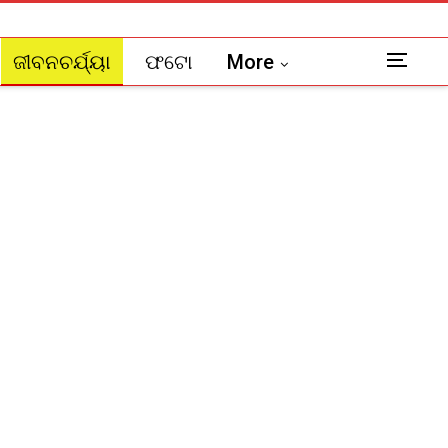
ଜୀବନଚର୍ଯ୍ୟା
ଫଟୋ
More