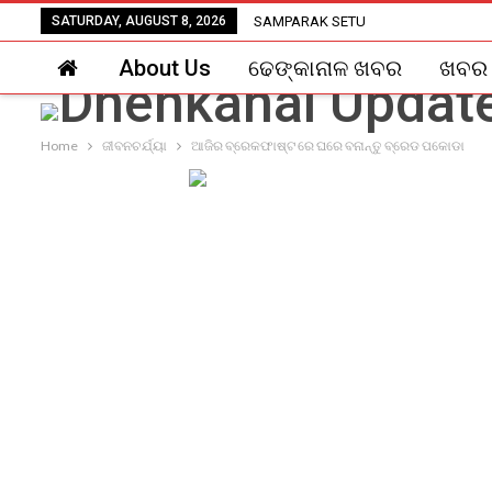
SATURDAY, AUGUST 8, 2026
SAMPARAK SETU
About Us
ଢେଙ୍କାନାଳ ଖବର
ଖବର
Home
ଜୀବନଚର୍ଯ୍ୟା
ଆଜିର ବ୍ରେକଫାଷ୍ଟ ରେ ଘରେ ବନାନ୍ତୁ ବ୍ରେଡ ପକୋଡା