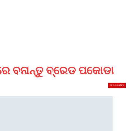
େ ବନାନ୍ତୁ ବ୍ରେଡ ପକୋଡା
ଜୀବନଚର୍ଯ୍ୟା