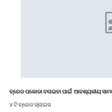
ବ୍ରେଡ ପକୋଡା ବନାଇବା ପାଇଁ ଆବଶ୍ୟକୀୟ ସାମ
୪ ଟି ବ୍ରେଡ ସ୍ଲାଇସ