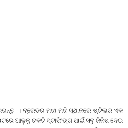
ନ୍ତୁ । ବ୍ରେଡର ମଝା ମଝି ସ୍ଥାନରେ ଷ୍ଟିଲର ଏକ
ପଟରେ ଆଳୁକୁ ଚକଟି ସ୍ଟାଫିଙ୍ଗ ପାଇଁ ସବୁ ଜିନିଷ ଦେଇ