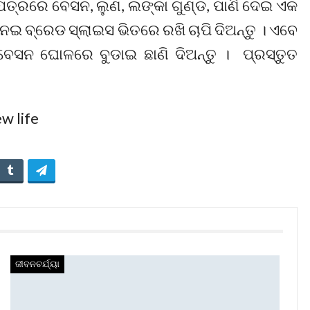
ପତ୍ରରେ ବେସନ, ଲୁଣ, ଲଙ୍କା ଗୁଣ୍ଡ, ପାଣି ଦେଇ ଏକ
ନେଇ ବ୍ରେଡ ସ୍ଲାଇସ ଭିତରେ ରଖି ଚାପି ଦିଅନ୍ତୁ । ଏବେ
ସନ ଘୋଳରେ ବୁଡାଇ ଛାଣି ଦିଅନ୍ତୁ । ପ୍ରସ୍ତୁତ
ଜୀବନଚର୍ଯ୍ୟା