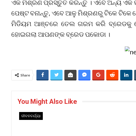
ଏକ ମିଶ୍ରଣ ପ୍ରସ୍ତୁତ କରନ୍ତୁ । ଏବେ ଅନ୍ୟ ଏକ 
ପେଷ୍ଟ ବନାନ୍ତୁ, ଏବେ ଆଳୁ ମିଶ୍ରଣରୁ ଟିକେ ଟିକେ 
ମିଡିୟମ ଆଞ୍ଚରେ ତେଲ ଗରମ କରି ବ୍ରେଡକୁ ବେ
ହୋଇଗଲା ଆପଣଙ୍କ ବ୍ରେଡ ପକୋଡା ।
Share
You Might Also Like
ଜୀବନଚର୍ଯ୍ୟା