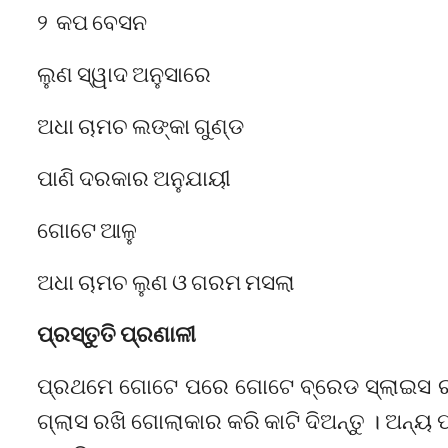
୨ କପ ବେସନ
ଲୁଣ ସ୍ୱାଦ ଅନୁସାରେ
ଅଧା ଚାମଚ ଲଙ୍କା ଗୁଣ୍ଡ
ପାଣି ଦରକାର ଅନୁଯାୟୀ
ଗୋଟେ ଆଳୁ
ଅଧା ଚାମଚ ଲୁଣ ଓ ଗରମ ମସଲା
ପ୍ରସ୍ତୁତି ପ୍ରଣାଳୀ
ପ୍ରଥମେ ଗୋଟେ ପରେ ଗୋଟେ ବ୍ରେଡ ସ୍ଲାଇସ ରଖ
ଗ୍ଲାସ ରଖି ଗୋଲାକାର କରି କାଟି ଦିଅନ୍ତୁ । ଅନ୍ୟ 