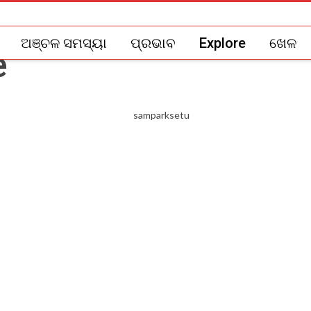
ଅଞ୍ଚଳ ସମସ୍ୟା
ପ୍ରଭାବ
Explore
ଖେଳ