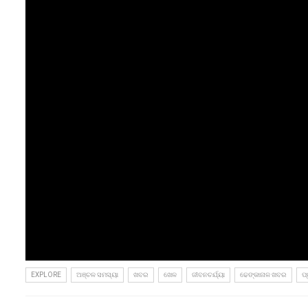
EXPLORE
ଅଞ୍ଚଳ ସମସ୍ୟା
ଖବର
ଖେଳ
ଜୀବନଚର୍ଯ୍ୟା
ଢେଙ୍କାନାଳ ଖବର
ପ