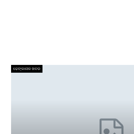
ଢେଙ୍କାନାଳ ଖବର