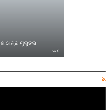
ଣେ ଛାତ୍ର ଗୁରୁତର
0