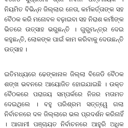
ନିୟମିତ ବିଭିନ୍ନ ଜିଲ୍ଲାର ନେତା, କର୍ମକର୍ତ୍ତାଙ୍କ ସହ
ବୈଠକ କରି ମନୋବଳ ବଢ଼ାଇବା ସହ ନିରାଶ କର୍ମୀଙ୍କ
ଭିତରେ ଉତ୍ସାହ ଭରୁଛନ୍ତି । ଗୁରୁମନ୍ତ୍ର ଦେଇ
କହୁଛନ୍ତି, ଲୋକଙ୍କ ପାଇଁ କାମ କରିବାକୁ ଦେଉଛନ୍ତି
ଉତ୍ସାହ ।
ଇତିମଧ୍ୟରେ ଢେଙ୍କାନାଳ ଜିଲ୍ଲା ବିଜେଡି ବୈଠକ
ଶଙ୍ଖ ଭବନରେ ଆୟୋଜିତ ହୋଇଯାଇଛି । ଉକ୍ତ
ବୈଠକରେ ପରାଜୟ ସମ୍ପର୍କରେ ନିଜର ମତାମତ
ଦେଇଥିଲେ । ବହୁ ପରିଶ୍ରମ ସତ୍ତ୍ୱେ ଗଲା
ନିର୍ବାଚନରେ ଦଳ ଜିଲ୍ଲାରେ ଭଲ ପ୍ରଦର୍ଶନ କରିନାହିଁ
। ଆଗାମୀ ପଞ୍ଚାୟତ ନିର୍ବାଚନରେ ଆହୁରି ଅଧିକ