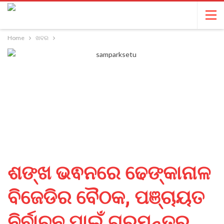
Home
ଖବର
ଶଙ୍ଖ ଭଵନରେ ଢେଙ୍କାନାଳ
ବିଜେଡିର ବୈଠକ, ପଞ୍ଚାୟତ
ନିର୍ବାଚନ ପାଇଁ ଗୁରୁମନ୍ତ୍ର