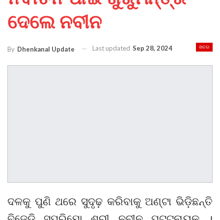
ଦେଲେ ନବୀନ
Last updated
Sep 28, 2024
ଖବର
By
Dhenkanal Update
ଦଳକୁ ପୁଣି ଥରେ ସୁଦୃଢ଼ କରିବାକୁ ଅଣ୍ଟା ଭିଡ଼ିଛନ୍ତି
ବିଜେଡି ସୁପ୍ରିମୋ ଶ୍ରୀ ନବୀନ ପଟ୍ଟନାୟକ ।