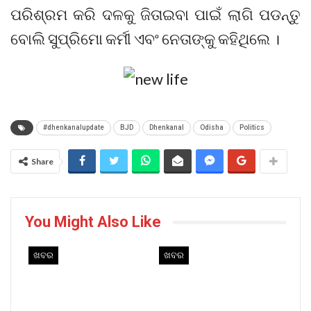
ପରିଶ୍ରମ କରି ଦଳକୁ ଜିତାଇବା ପାଇଁ ଲାଗି ପଡନ୍ତୁ
ବୋଲି ସୁପ୍ରିମୋ କର୍ମୀ ଏବଂ ନେତାଙ୍କୁ କହିଥିଲେ ।
#dhenkanalupdate
BJD
Dhenkanal
Odisha
Politics
Share
You Might Also Like
ଖବର
ଖବର