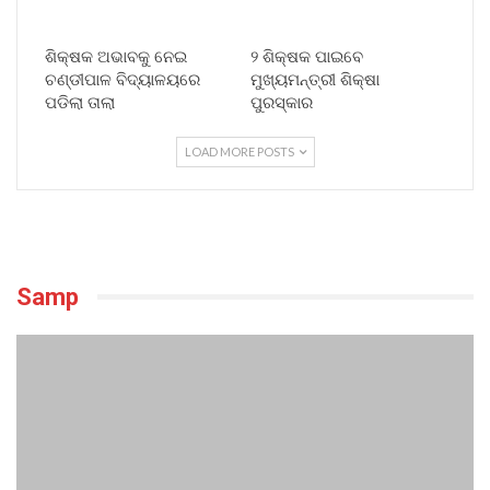
ଶିକ୍ଷକ ଅଭାବକୁ ନେଇ
୨ ଶିକ୍ଷକ ପାଇବେ
ଚଣ୍ଡୀପାଳ ବିଦ୍ୟାଳୟରେ
ମୁଖ୍ୟମନ୍ତ୍ରୀ ଶିକ୍ଷା
ପଡିଲା ତାଲା
ପୁରସ୍କାର
LOAD MORE POSTS
Samp