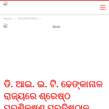
Home
ଢେଙ୍କାନାଳ ଖବର
ଡି. ଆଇ. ଇ. ଟି. ଢେଙ୍କାନାଳ
ରାଜ୍ୟରେ ଶ୍ରେଷ୍ଠ
ପ୍ରଶିକ୍ଷଣ ପ୍ରତିଷ୍ଠାନ