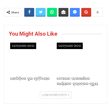
Share
You Might Also Like
ଢେଙ୍କାନାଳ ଖବର
ଢେଙ୍କାନାଳ ଖବର
ଧରାପିଡ଼ିଲେ ଦୁଇ ମୂର୍ତ୍ତିଚୋର
ବେଆଇନ ପଥରଖଣିରେ
କାର୍ଯ୍ୟରତ ବୃଦ୍ଧଙ୍କର ମୃତ୍ୟୁ
LOAD MORE POSTS