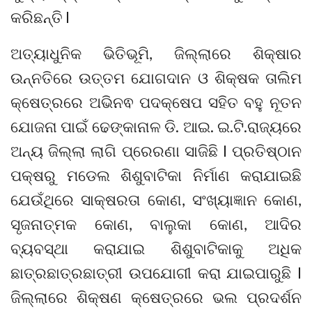
କରିଛନ୍ତି l
ଅତ୍ୟାଧୁନିକ ଭିତିଭୂମି, ଜିଲ୍ଲାରେ ଶିକ୍ଷାର
ଉନ୍ନତିରେ ଉତ୍ତମ ଯୋଗଦାନ ଓ ଶିକ୍ଷକ ତାଲିମ
କ୍ଷେତ୍ରରେ ଅଭିନଵ ପଦକ୍ଷେପ ସହିତ ବହୁ ନୂତନ
ଯୋଜନା ପାଇଁ ଢେଙ୍କାନାଳ ଡି. ଆଇ. ଇ.ଟି.ରାଜ୍ୟରେ
ଅନ୍ୟ ଜିଲ୍ଲା ଲାଗି ପ୍ରେରଣା ସାଜିଛି l ପ୍ରତିଷ୍ଠାନ
ପକ୍ଷରୁ ମଡେଲ ଶିଶୁବାଟିକା ନିର୍ମାଣ କରାଯାଇଛି
ଯେଉଁଥିରେ ସାକ୍ଷରତା କୋଣ, ସଂଖ୍ୟାଜ୍ଞାନ କୋଣ,
ସୃଜନାତ୍ମକ କୋଣ, ବାଲୁକା କୋଣ, ଆଦିର
ବ୍ୟବସ୍ଥା କରାଯାଇ ଶିଶୁବାଟିକାକୁ ଅଧିକ
ଛାତ୍ରଛାତ୍ରଛାତ୍ରୀ ଉପଯୋଗୀ କରା ଯାଇପାରୁଛି l
ଜିଲ୍ଲାରେ ଶିକ୍ଷଣ କ୍ଷେତ୍ରରେ ଭଲ ପ୍ରଦର୍ଶନ