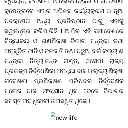
ରୂପାୟନ, କର୍ମଶାଳା, ଆଲୋଚନାଚକ୍ର ଓ ଗବେଷଣା
କ୍ଷେତ୍ରରେ ଏହାର ଅଭିନବ କାର୍ଯ୍ୟକ୍ରମ ଓ ନୂଆ
ପଦକ୍ଷେପ ଅନ୍ୟ ପ୍ରତିଷ୍ଠାନ ଠାରୁ ଏହାକୁ
ସ୍ୱତନ୍ତ୍ର କରିପାରିଛି l ଆଜିର ଏହି ସମାବେଶରେ
ବିଦ୍ୟାଳୟ ଓ ଗଣଶିକ୍ଷା ବିଭାଗ ମନ୍ତ୍ରୀ ତଥା
ଅନୁସୂଚିତ ଜାତି ଓ ଜନଜାତି ତଥା ପଛୁଆ ବର୍ଗ କଲ୍ୟାଣ
ମନ୍ତ୍ରୀ ନିତ୍ୟାନନ୍ଦ ଗଣ୍ଡ, ଓସେପl ରାଜ୍ୟ
ପ୍ରକଳ୍ପ ନିର୍ଦ୍ଧେଶିକା ଅନନ୍ୟା ଦାସ ଓ ରାଜ୍ୟ ଶିକ୍ଷା
ଗବେଷଣା ପ୍ରଶିକ୍ଷଣ ପରିଷଦର ନିର୍ଦ୍ଦେଶକ
ମନୋଜ ପାଢ଼ୀ ମଂଚାସୀନ ଥିବା ବେଳେ ବିଭାଗର
ସମସ୍ତ ପଦାଧିକାରୀ ଉପସ୍ଥିତ ଥିଲେ l