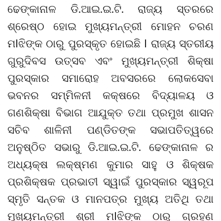
ଢେଙ୍କାନାଳ ଡି.ଆଇ.ଇ.ଟି. ରାଜ୍ୟ ସ୍ତରରେ
ଶ୍ରେଷ୍ଠ ହୋଇ ମୁଖ୍ୟମନ୍ତ୍ରୀ ମୋହନ ଚରଣ
ମlଝିଙ୍କ ଠାରୁ ପୁରସ୍କୃତ ହୋଇଛି l ରାଜ୍ୟ ସ୍ତରୀୟ
ଗୁରୁଦିବସ ଉତ୍ସବ ଏବଂ ମୁଖ୍ୟମନ୍ତ୍ରୀ ଶିକ୍ଷା
ପୁରସ୍କାର ସମାରୋହ ଅବସରରେ ଲୋକସେବା
ଭବନର ସମ୍ମିଳନୀ କକ୍ଷରେ ବିଦ୍ୟାଳୟ ଓ
ଗଣଶିକ୍ଷା ବିଭାଗ ଆଯୁକ୍ତ ତଥା ପ୍ରମୁଖ ଶାସନ
ସଚିବ ଶାଳିନୀ ପଣ୍ଡିତଙ୍କ ସଭାପତିତ୍ୱରେ
ଅନୁଷ୍ଠିତ ସଭାରୁ ଡି.ଆଇ.ଇ.ଟି. ଢେଙ୍କାନାଳ ର
ଅଧ୍ୟକ୍ଷ ଲକ୍ଷ୍ମଣ କୁମାର ସାହୁ ଓ ଶିକ୍ଷକ
ପ୍ରଶିକ୍ଷକ ପ୍ରଭାତୀ ସ୍ୱାଇଁ ପୁରସ୍କାର ସ୍ୱରୂପ
ସ୍ମୃତି ସନ୍ତକ ଓ ମାନପତ୍ର ମୁଖ୍ୟ ଅତିଥି ତଥା
ମୁଖ୍ୟମନ୍ତ୍ରୀ ଶ୍ରୀ ମlଝିଙ୍କ ଠାରୁ ଗ୍ରହଣ