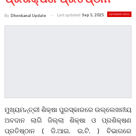
Last updated
Sep 5, 2025
ଢେଙ୍କାନାଳ ଖବର
By
Dhenkanal Update
ମୁଖ୍ୟମନ୍ତ୍ରୀ ଶିକ୍ଷା ପୁରସ୍କାରରେ ଉଲ୍ଲେଖନୀୟ
ଅବଦାନ ଲାଗି ଜିଲ୍ଲା ଶିକ୍ଷା ଓ ପ୍ରଶିକ୍ଷଣ
ପ୍ରତିଷ୍ଠାନ ( ଡି.ଆଇ. ଇ.ଟି. ) ବିଭାଗରେ