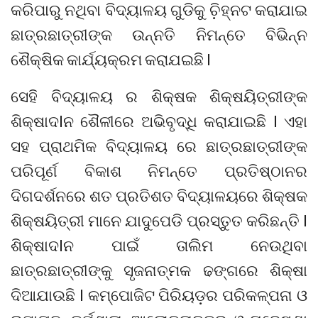
କରିପାରୁ ନଥିବା ବିଦ୍ୟାଳୟ ଗୁଡିକୁ ଚି଼ହ୍ନଟ କରାଯାଇ
ଛାତ୍ରଛାତ୍ରୀଙ୍କ ଉନ୍ନତି ନିମନ୍ତେ ବିଭିନ୍ନ
ଶୈକ୍ଷିକ କାର୍ଯ୍ୟକ୍ରମ କରାଯଇଛି l
ସେହି ବିଦ୍ୟାଳୟ ର ଶିକ୍ଷକ ଶିକ୍ଷୟିତ୍ରୀଙ୍କ
ଶିକ୍ଷାଦlନ ଶୈଳୀରେ ଅଭିବୃଦ୍ଧି କରାଯାଇଛି l ଏହା
ସହ ପ୍ରାଥମିକ ବିଦ୍ୟାଳୟ ରେ ଛାତ୍ରଛାତ୍ରୀଙ୍କ
ପରିପୂର୍ଣ ବିକାଶ ନିମନ୍ତେ ପ୍ରତିଷ୍ଠାନର
ଦିଗଦର୍ଶନରେ ଶତ ପ୍ରତିଶତ ବିଦ୍ୟାଳୟରେ ଶିକ୍ଷକ
ଶିକ୍ଷୟିତ୍ରୀ ମାନେ ଯାଦୁପେଡି ପ୍ରସ୍ତୁତ କରିଛନ୍ତି l
ଶିକ୍ଷାଦlନ ପାଇଁ ତାଲିମ ନେଉଥିବା
ଛାତ୍ରଛାତ୍ରୀଙ୍କୁ ସୃଜନାତ୍ମକ ଢଙ୍ଗରେ ଶିକ୍ଷା
ଦିଆଯାଉଛି l କମ୍ପୋଜିଟ ପିରିୟଡ଼ର ପରିକଳ୍ପନା ଓ