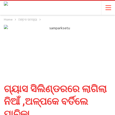
Home
ଅଞ୍ଚଳ ସମସ୍ୟା
ଗ୍ୟାସ ସିଲିଣ୍ଡରରେ ଲାଗିଲା
ନିଆଁ ,ଅଳ୍ପକେ ବର୍ତିଲେ
ପାଚିକା