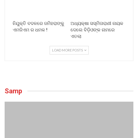
ନିଯୁକ୍ତି ବଦଳରେ ଜମିହରାଙ୍କୁ
ଅଧ୍ୟକ୍ଷା ସସ୍ମିତାରାଣୀ ନାୟକ
ଏମଜିଏମ ର ଧମକ !
ଦେଲେ ବିଡ଼ିଓଙ୍କ ନାମରେ
ଏତଲା
LOAD MORE POSTS
Samp