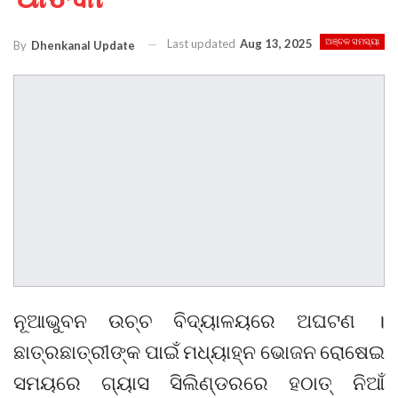
Last updated
Aug 13, 2025
ଅଞ୍ଚଳ ସମସ୍ୟା
By
Dhenkanal Update
ନୂଆଭୁବନ ଉଚ୍ଚ ବିଦ୍ୟାଳୟରେ ଅଘଟଣ ।
ଛାତ୍ରଛାତ୍ରୀଙ୍କ ପାଇଁ ମଧ୍ୟାହ୍ନ ଭୋଜନ ରୋଷେଇ
ସମୟରେ ଗ୍ୟାସ ସିଲିଣ୍ଡରରେ ହଠାତ୍ ନିଆଁ