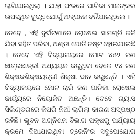
ଲାଗିଯାଇଥିଲା । ଯାହା ଫଳରେ ପାଚିକା ମାନଙ୍କର
ଉପସ୍ଥିତ ବୁଦ୍ଧି ଯୋଗୁଁ ଅଳ୍ପକେ ବର୍ତିଯାଇଥିଲେ ।
ତେବେ , ଏହି ଦୁର୍ଘଟଣାରେ ରୋଷେଇ ସାମଗ୍ରି ଜଳି
ଯିବା ସହିତ ପରିବା, ଅଣ୍ଡା ପୋଡି ନଷ୍ଟ ହୋଇଯାଇଛି
। ତେବେ ଏହି ବିଦ୍ୟାଳୟରେ ମୋଟ ୪୫୨ ଜଣ
ଛାତ୍ରଛାତ୍ରୀ ଅଧ୍ୟୟନ କରୁଥିବା ବେଳେ ୧୪ ଜଣ
ଶିକ୍ଷକଶିକ୍ଷୟତ୍ରୀ ଶିକ୍ଷା ଦାନ କରୁଛନ୍ତି । ଏହି
ବିଦ୍ୟାଳୟରେ ମୋଟ ଚାରି ଜଣ ପାଚିକା ରୋଷେଇ
କାର୍ୟ୍ୟରେ ନିୟୋଜିତ ଅଛନ୍ତି। ତେବେ ଗ୍ୟାସ
ସିଲିଣ୍ଡରରେ କିପରି ନିଆଁ ଲାଗିଲା କାରଣ ଅସ୍ପଷ୍ଠ
ରହିଛି। ଭୁବନ ଅଗ୍ନିଶମ ବିଭାଗ ପକ୍ଷରୁ ପର୍ଯ୍ୟାୟ
କ୍ରମେ ଦିଆଯାଇଥିବା ଟ୍ରେନିଂର ସଦୁପୋଯୋଗ