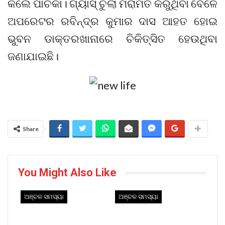
କଲେ ପାଚିକା। ଗ୍ୟାସ୍ ଚୁଲା ମରାମତି କରୁଥିବା ବେଳେ
ଅପରେଟର ରବିନ୍ଦ୍ର କୁମାର ଦାସ ଆହତ ହୋଇ
ଭୁବନ ଡାକ୍ତରଖାନାରେ ଚିକିତ୍ସିତ ହେଉଥିବା
ଜଣାଯାଇଛି।
Share
You Might Also Like
ଅଞ୍ଚଳ ସମସ୍ୟା
ଅଞ୍ଚଳ ସମସ୍ୟା