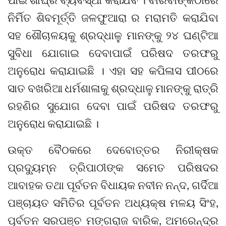
ନିର୍ମିତ ଶିବମୂର୍ତ୍ତି ଜଳଫୁଆରା ର ମରାମତି କରାଯିବା
ସହ ଶୌଚାଳୟକୁ ଶ୍ରଦ୍ଧାଳୁ ମାନଙ୍କୁ ୨୪ ଘଣ୍ଟିଆ
ସୁବିଧା ଯୋଗାଇ ଦେବାପାଇଁ ପରିଷଦ ତରଫରୁ
ଅନୁରୋଧ କରାଯାଇଛି । ଏହା ସହ କପିଳାସ ପୀଠରେ
ସାତ ବଖରିଆ ଧର୍ମଶାଳାକୁ ଶ୍ରଦ୍ଧାଳୁ ମାନଙ୍କୁ ରାତ୍ରି
ରହଣିର ସୁଯୋଗ ଦେବା ପାଇଁ ପରିଷଦ ତରଫରୁ
ଅନୁରୋଧ କରାଯାଇଛି ।
ଉକ୍ତ ବୈଠକରେ ଦେବୋତ୍ତର ନିରୀକ୍ଷକ
ପ୍ରଦ୍ୟୁମ୍ନ ତ୍ରିପାଠୀଙ୍କ ସମେତ ପରିଷଦର
ଆବାହକ ତଥା ପୂର୍ବତନ ବିଧାୟକ ନବୀନ ନନ୍ଦ, ଗର୍ଦିଆ
ପଞ୍ଚାୟତ ସମିତିର ପୂର୍ବତନ ଅଧ୍ୟକ୍ଷ ମଳୟ ସିଂହ,
ପୂର୍ବତନ ସରପଞ୍ଚ ମଙ୍ଗରାଜ ବାରିକ, ଅମରେନ୍ଦ୍ର