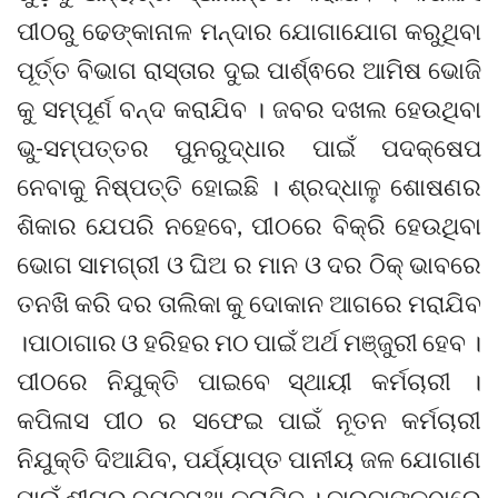
ପୀଠରୁ ଢେଙ୍କାନାଳ ମନ୍ଦାର ଯୋଗାଯୋଗ କରୁଥିବା
ପୂର୍ତ୍ତ ବିଭାଗ ରାସ୍ତାର ଦୁଇ ପାର୍ଶ୍ଵରେ ଆମିଷ ଭୋଜି
କୁ ସମ୍ପୂର୍ଣ ବନ୍ଦ କରାଯିବ । ଜବର ଦଖଲ ହେଉଥିବା
ଭୁ-ସମ୍ପତ୍ତର ପୁନରୁଦ୍ଧାର ପାଇଁ ପଦକ୍ଷେପ
ନେବାକୁ ନିଷ୍ପତ୍ତି ହୋଇଛି । ଶ୍ରଦ୍ଧାଳୁ ଶୋଷଣର
ଶିକାର ଯେପରି ନହେବେ, ପୀଠରେ ବିକ୍ରି ହେଉଥିବା
ଭୋଗ ସାମଗ୍ରୀ ଓ ଘିଅ ର ମାନ ଓ ଦର ଠିକ୍ ଭାବରେ
ତନଖି କରି ଦର ତାଲିକା କୁ ଦୋକାନ ଆଗରେ ମରାଯିବ
।ପାଠାଗାର ଓ ହରିହର ମଠ ପାଇଁ ଅର୍ଥ ମଞ୍ଜୁରୀ ହେବ ।
ପୀଠରେ ନିଯୁକ୍ତି ପାଇବେ ସ୍ଥାୟୀ କର୍ମଚାରୀ ।
କପିଳାସ ପୀଠ ର ସଫେଇ ପାଇଁ ନୂତନ କର୍ମଚାରୀ
ନିଯୁକ୍ତି ଦିଆଯିବ, ପର୍ଯ୍ୟାପ୍ତ ପାନୀୟ ଜଳ ଯୋଗାଣ
ପାଇଁ ଶୀଘ୍ର ବ୍ୟବସ୍ଥା କରାଯିବ । ବାରବାଙ୍କଠାରେ