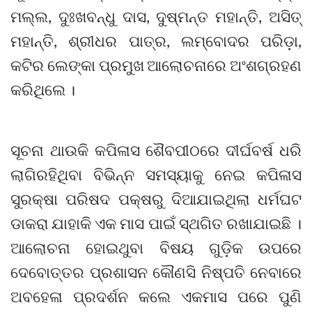
ମଲ୍ଲ, ଦୁଃଖବନ୍ଧୁ ଦାସ, ଦୁଷ୍ମନ୍ତ ମହାନ୍ତି, ଅସିତ୍
ମହାନ୍ତି, ଶ୍ରୀଧର ପାତ୍ର, ଲମ୍ବୋଦର ପରିଡ଼ା,
କଟିର ଲେଙ୍କା ପ୍ରମୁଖ ଆଲୋଚନାରେ ଅଂଶଗ୍ରହଣ
କରିଥିଲେ ।
ସୂଚନା ଥାଉକି କପିଳାସ ଶୈବପୀଠରେ ଦୀର୍ଘବର୍ଷ ଧରି
ଲାଗିରହିଥିବା ବିଭିନ୍ନ ସମସ୍ୟାକୁ ନେଇ କପିଳାସ
ସୁରକ୍ଷା ପରିଷଦ ପକ୍ଷରୁ ଦିଆଯାଇଥିଲା ଧର୍ମଘଟ
ଡାକରା ଯାହାକି ଏକ ମାସ ପାଇଁ ସ୍ଥଗିତ ରଖାଯାଇଛି ।
ଆଲୋଚନା ହୋଇଥୁବା ବିଷୟ ଗୁଡ଼ିକ ଉପରେ
ଦେବୋତ୍ତର ପ୍ରଶାସନ କୌଣସି ନିଷ୍ପତି ନେବାରେ
ଅବହେଳା ପ୍ରଦର୍ଶନ କଲେ ଏକମାସ ପରେ ପୁଣି