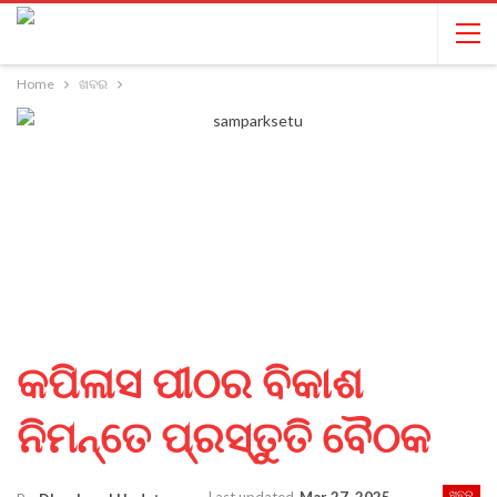
Home
ଖବର
କପିଳାସ ପୀଠର ବିକାଶ
ନିମନ୍ତେ ପ୍ରସ୍ତୁତି ବୈଠକ
ଖବର