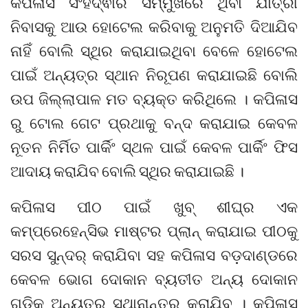
କପିଳାସ ସିଂହଦ୍ଵାର ସମ୍ମୁଖରେ ଥିବା ଯାତ୍ରୀ
ନିବାସକୁ ଆଉ ହୋଟେଲ କରିବାକୁ ଅନୁମତି ଦିଆଯିବ
ନାହିଁ ବୋଲି ସ୍ଥିର କରାଯାଇଥିବା ବେଳେ ହୋଟେଲ
ପାଇଁ ଅନ୍ୟତ୍ର ସ୍ଥାନ ନିରୂପଣ କରାଯାଇଛି ବୋଲି
ଉପ ଜିଲ୍ଲାପାଳ ମତ ବ୍ୟକ୍ତ କରିଥିଲେ । କପିଳାସ
ରୁ ଟୋଲ ଗେଟ ପ୍ରଥାକୁ ବନ୍ଦ କରାଯାଇ କେବଳ
ନୂତନ ନିର୍ମିତ ପାର୍କିଂ ସ୍ଥଳ ପାଇଁ କେବଳ ପାର୍କିଂ ଫିସ
ଆଦାୟ କରାଯିବ ବୋଲି ସ୍ଥିର କରାଯାଇଛି ।
କପିଳାସ ପୀଠ ପାଇଁ ଖୁବ୍ ଶୀଘ୍ର ଏକ
କମ୍ପ୍ରେହେନ୍ସିଭ ମାଷ୍ଟର ପ୍ଲାନ୍ କରାଯାଇ ପୀଠକୁ
ସରସ ସୁନ୍ଦର୍ କରାଯିବା ସହ କପିଳାସ ବଡ଼ଦାଣ୍ଡରେ
କେବଳ ଭୋଗ ଦୋକାନ ବ୍ୟତୀତ ଅନ୍ୟ ଦୋକାନ
ଗୁଡ଼ିକୁ ଅନ୍ୟତ୍ର ସ୍ଥାନାନ୍ତର କରାଯିବ । କପିଳାସ