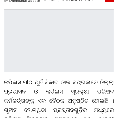
Last updated
Mar 27, 2025
By
Dhenkanal Update
କପିଳାସ ପୀଠ ପୂର୍ବ ବିଭାଗ ଡାକ ବଙ୍ଗଳାରେ ଜିଲ୍ଲା
ପ୍ରଶାସନ ଓ କପିଳାସ ସୁରକ୍ଷା ପରିଷଦ
କର୍ମକର୍ତ୍ତାଙ୍କୁ ଏକ ବୈଠକ ଅନୁଷ୍ଠିତ ହୋଇଛି ।
ଗୃହୀତ ହୋଇଥିବା ପ୍ରସ୍ତାବଗୁଡ଼ିକ ମଧ୍ୟରେ