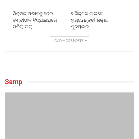
ଶିକ୍ଷକ ଅଭାବକୁ ନେଇ
୨ ଶିକ୍ଷକ ପାଇବେ
ଚଣ୍ଡୀପାଳ ବିଦ୍ୟାଳୟରେ
ମୁଖ୍ୟମନ୍ତ୍ରୀ ଶିକ୍ଷା
ପଡିଲା ତାଲା
ପୁରସ୍କାର
LOAD MORE POSTS
Samp