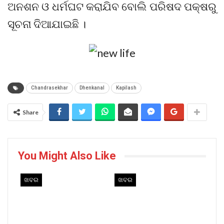
ଅନଶନ ଓ ଧର୍ମଘଟ କରା‌ଯିବ ବୋଲି ପରିଷଦ ପକ୍ଷରୁ
ସୂଚନା ଦିଆଯାଇଛି ।
Chandrasekhar
Dhenkanal
Kapilash
Share
You Might Also Like
ଖବର
ଖବର