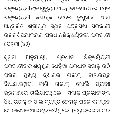
ଶିକ୍ଷୟିତ୍ରୀଙ୍କ ମୃତ୍ୟୁ ହୋଇଥିବା ଜଣାପଡ଼ିଛି । ମୃତ
ଶିକ୍ଷୟିତ୍ରୀ ଜଣଙ୍କ ହେଲେ ତୁମୁସିଂହା ଥାନା
ଅନ୍ତର୍ଗତ ଶ୍ରୀମୂଳା ସ୍ଥିତ ପଞ୍ଚସଖା ସରକାରୀ
ଉଚ୍ଚବିଦ୍ୟାଳୟର ପ୍ରଧାନଶିକ୍ଷୟିତ୍ରୀ ପ୍ରଭାତୀ
ଦେହୁରୀ (୪୨)।
ସୂଚନା ଅନୁଯାୟୀ, ପ୍ରଧାନ ଶିକ୍ଷୟିତ୍ରୀ
ପ୍ରଭାତୀଙ୍କ ଶ୍ୱଶୁର ଧେଡ଼ିଆ ପ୍ରଧାନ ସକାଳୁ ଉଠି
ଘରର ମୁଖ୍ୟ ଦ୍ଵାରର ଗ୍ରୀଲ୍ ବାହାରପଟୁ
ଦିଆଯାଇଥିବା ଜାଣି ଗ୍ରୀଲ୍ ଖୋଲି ପ୍ରାତଃ
ଭ୍ରମଣରେ ଚାଲିଯାଇଥିଲେ । ସକାଳୁ ପ୍ରଭାତୀଙ୍କ
ଝିଅ ତାଙ୍କୁ ନ ପାଇ ବ୍ୟସ୍ତ ହେବାରୁ ଘରେ ସମସ୍ତେ
ଖୋଜାଖୋଜି ଆରମ୍ଭ କରିଥିଲେ । ଡ୍ରାଇଭର ସାଗର