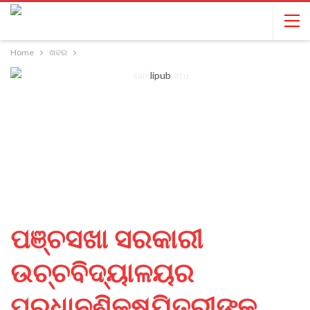
Home
ଖବର
ପଞ୍ଚସଖା ସରକାରୀ
ଉଚ୍ଚବିଦ୍ୟାଳୟର
ପ୍ରଧାନଶିକ୍ଷୟିତ୍ରୀଙ୍କ