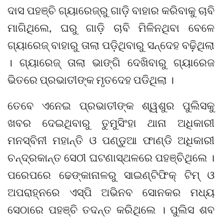
ଦାସ ପହଞ୍ଚି ଗ୍ୟାରେଜ୍‌ରୁ ଗାଡ଼ି ବାହାର କରିବାକୁ ଚାବି
ମାଗିଥିଲେ, ଘରୁ ଗାଡ଼ି ଚାବି ମିଳିନଥିବା ବେଳେ
ଗ୍ୟାରେଜ୍‌ ବାହାରୁ ତାଲା ପଡ଼ିଥିବାରୁ ସନ୍ଦେହ ବଢ଼ିଥିଲା
। ଗ୍ୟାରେଜ୍ ତାଲା ଭାଙ୍ଗି ଦେଖିବାରୁ ଗ୍ୟାରେଜ
ଭିତରେ ପ୍ରଭାତୀଙ୍କ ମୃତଦେହ ପଡିଥିଲା ।
ତେବେ ଏନେଇ ପ୍ରଭାତୀଙ୍କ ଶ୍ୱଶୁର ପୁଲିସକୁ
ଖବର ଦେଇଥିବାରୁ ତୁମୁସିଂହା ଥାନା ଅଧିକାରୀ
ମନସ୍ବିନୀ ମହାନ୍ତି ଓ ପଣ୍ଡୁଆ ଫାଣ୍ଡି ଅଧିକାରୀ
ଚନ୍ଦ୍ରକାନ୍ତ ସେଠୀ ଘଟଣାସ୍ଥଳରେ ପହଞ୍ଚିଥିଲେ ।
ପରେପରେ ଢେଙ୍କାନାଳରୁ ସାଇଣ୍ଟିଫିକ୍‌ ଟିମ୍‌ ଓ
ଅପରାହ୍ନରେ ଏସ୍‌ପି ଅଭିନବ ସୋନକର ମଧ୍ୟ
ସେଠାରେ ପହଞ୍ଚି ତଦନ୍ତ କରିଥିଲେ । ପୁଲିସ ଶବ