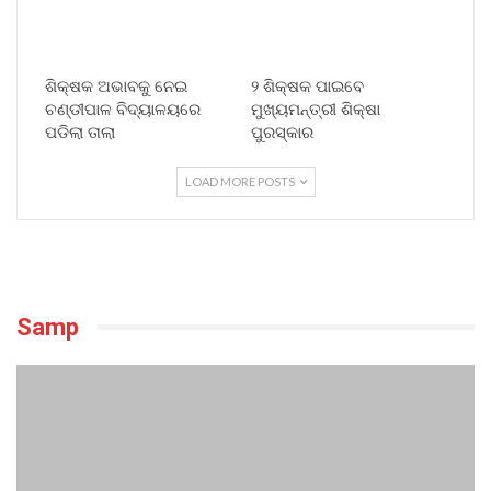
ଶିକ୍ଷକ ଅଭାବକୁ ନେଇ
୨ ଶିକ୍ଷକ ପାଇବେ
ଚଣ୍ଡୀପାଳ ବିଦ୍ୟାଳୟରେ
ମୁଖ୍ୟମନ୍ତ୍ରୀ ଶିକ୍ଷା
ପଡିଲା ତାଲା
ପୁରସ୍କାର
LOAD MORE POSTS
Samp