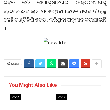
ଜବତ କରି କାମାକ୍ଷାନଗର ଡାକ୍ତରଖାନାକୁ
ବ୍ୟବଚ୍ଛେଦ ଲାଗି ପଠାଇଥିବା ବେଳେ ପ୍ରଭାତୀଙ୍କୁ
କେହି ତଣ୍ଟିଚିପି ହତ୍ୟା କରିଥିବା ଅନୁମାନ କରାଯାଉଛି
।
Share
You Might Also Like
ଖବର
ଖବର