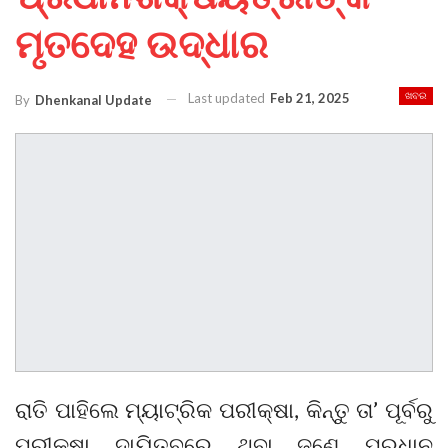
ମୃତଦେହ ଉଦ୍ଧାର
Last updated
Feb 21, 2025
ଖବର
By
Dhenkanal Update
ରାତି ପାହିଲେ ମ୍ୟାଟ୍ରିକ ପରୀକ୍ଷା, କିନ୍ତୁ ତା’ ପୂର୍ବରୁ
ପରୀକ୍ଷା ଦାୟିତ୍ବରେ ଥିବା ଜଣେ ପ୍ରଧାନ