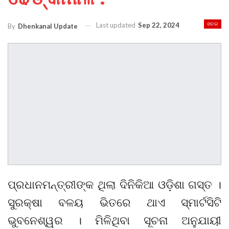
Last updated
Sep 22, 2024
ଖବର
By
Dhenkanal Update
ପ୍ରଧାନମନ୍ତ୍ରୀଙ୍କ ଥିଲା ଦିନିକିଆ ଓଡ଼ିଶା ଗସ୍ତ ।
ସୁରକ୍ଷା ବଳୟ ଭିତରେ ଥାଏ ସ୍ମାର୍ଟସିଟି
ଭୁବନେଶ୍ୱର । ମିଳିଥିବା ସୂଚନା ଅନୁଯାୟୀ