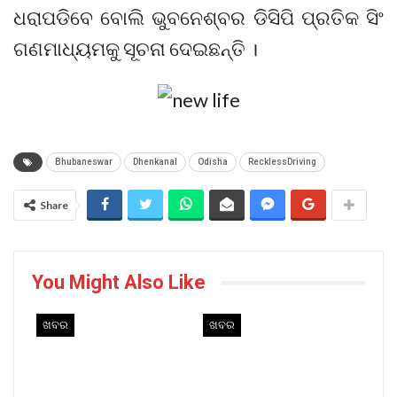
ଧରାପଡିବେ ବୋଲି ଭୁବନେଶ୍ବର ଡିସିପି ପ୍ରତିକ ସିଂ
ଗଣମାଧ୍ୟମକୁ ସୂଚନା ଦେଇଛନ୍ତି ।
Bhubaneswar
Dhenkanal
Odisha
RecklessDriving
Share
You Might Also Like
ଖବର
ଖବର