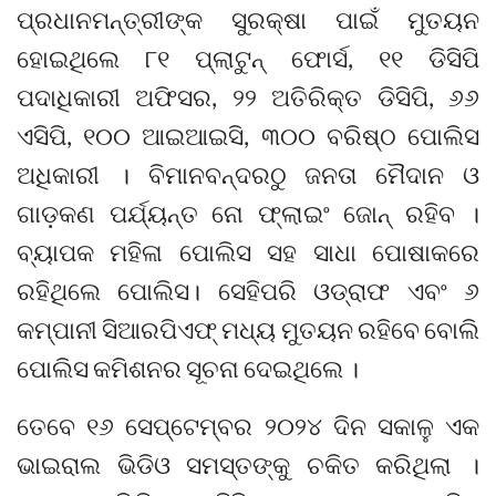
ପ୍ରଧାନମନ୍ତ୍ରୀଙ୍କ ସୁରକ୍ଷା ପାଇଁ ମୁତୟନ
ହୋଇଥିଲେ ୮୧ ପ୍ଲାଟୁନ୍ ଫୋର୍ସ, ୧୧ ଡିସିପି
ପଦାଧିକାରୀ ଅଫିସର, ୨୨ ଅତିରିକ୍ତ ଡିସିପି, ୬୬
ଏସିପି, ୧୦୦ ଆଇଆଇସି, ୩୦୦ ବରିଷ୍ଠ ପୋଲିସ
ଅଧିକାରୀ । ବିମାନବନ୍ଦରଠୁ ଜନତା ମୈଦାନ ଓ
ଗାଡ଼କଣ ପର୍ଯ୍ୟନ୍ତ ନୋ ଫ୍ଲାଇଂ ଜୋନ୍ ରହିବ ।
ବ୍ୟାପକ ମହିଳା ପୋଲିସ ସହ ସାଧା ପୋଷାକରେ
ରହିଥିଲେ ପୋଲିସ। ସେହିପରି ଓଡ୍ରାଫ ଏବଂ ୬
କମ୍ପାନୀ ସିଆରପିଏଫ୍ ମଧ୍ୟ ମୁତୟନ ରହିବେ ବୋଲି
ପୋଲିସ କମିଶନର ସୂଚନା ଦେଇଥିଲେ ।
ତେବେ ୧୬ ସେପ୍ଟେମ୍ବର ୨୦୨୪ ଦିନ ସକାଳୁ ଏକ
ଭାଇରାଲ ଭିଡିଓ ସମସ୍ତଙ୍କୁ ଚକିତ କରିଥିଲା ।