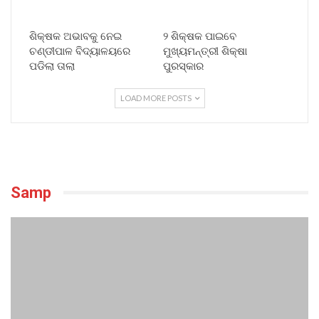
ଶିକ୍ଷକ ଅଭାବକୁ ନେଇ
୨ ଶିକ୍ଷକ ପାଇବେ
ଚଣ୍ଡୀପାଳ ବିଦ୍ୟାଳୟରେ
ମୁଖ୍ୟମନ୍ତ୍ରୀ ଶିକ୍ଷା
ପଡିଲା ତାଲା
ପୁରସ୍କାର
LOAD MORE POSTS
Samp