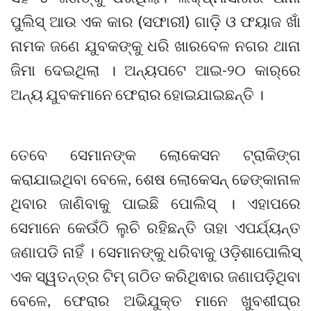
ପୁଲିସ୍ ଆଉ ଏକ କାର (ସଫାରୀ) ଗାଡ଼ି ଓ ଫୟାଜ ଖାଁ
ନାମକ ଜଣେ ଯୁବକଙ୍କୁ ଧରି ଖାରବେଳ ନଗର ଥାନା
ଜିମା ଦେଇଥିଲା । ଅନ୍ୟପଟେ ଆଇ-୨୦ କାର୍‌ରେ
ଅନ୍ୟ ଯୁବକମାନେ ଫେରାର ହୋଇଯାଇଛନ୍ତି ।
ତେବେ ସେମାନଙ୍କ ଲୋକେସନ ଟ୍ରାକିଙ୍ଗ
କରାଯାଇଥିବା ବେଳେ, ଶେଷ ଲୋକେସନ୍‌ ଢେଙ୍କାନାଳ
ଥିବାର ଜାଣିବାକୁ ପାଇଛି ପୋଲିସ୍ । ଏହାପରେ
ସେମାନେ କେଉଁଠି ଲୁଚି ରହିଛନ୍ତି ତାହା ଏପର୍ଯ୍ୟନ୍ତ
ଜଣାପଡି ନାହିଁ । ସେମାନଙ୍କୁ ଧରିବାକୁ ଓଡ଼ିଶାପୋଲିସ୍
ଏକ ସ୍ୱତନ୍ତ୍ର ଟିମ୍ ଗଠିତ କରିଥିଵାର ଜଣାପଡ଼ିଥିବା
ବେଳେ, ଫେରାର ଅଭିଯୁକ୍ତ ମାନେ ଖୁବଶୀଘ୍ର