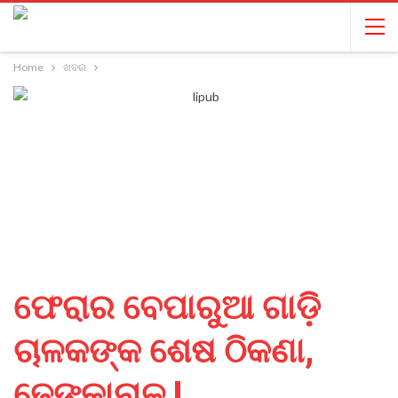
Home
ଖବର
ଫେରାର ବେପାରୁଆ ଗାଡ଼ି
ଚାଳକଙ୍କ ଶେଷ ଠିକଣା,
ଢେଙ୍କାନାଳ !