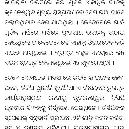
ଭାଇରାଲ ଭିଡିଓରେ କିଛି ଯୁବକ ଏକାଧିକ ଗାଡିକୁ
ଭୁବନେଶ୍ୱର ମୁଖ୍ୟ ରାସ୍ତାଉପରେ ବେପାରୁଆ ଭାବେ
ଚଲାଉଥିବାର ଦେଖାଯାଇଥିଲା । କେତେବେଳେ ଗାଡି
ଗୁଡିକ ମଝିରେ ମଝିରେ ଫୁଟପାଥ ଉପରକୁ ଉଠାଇ
ଦେଉଥିଲେ ତ କେତେବେଳେ କାହାକୁ ଓଭରଟେକ କରି
ସାଇଡ ମାରୁଥିଲେ । ଵ୍ୟସ୍ତ ବହୁଳ ସମୟରେ କିଛି
ଏଭଳି ଷ୍ଟଣ୍ଟ ଦେଖାଉଥିଲେ ଏହି ଯୁବଗୋଷ୍ଠୀ ।
ତେବେ ସୋସିଆଲ ମିଡିଆରେ ଭିଡିଓ ଭାଇରାଲ ହେବା
ପରେ, ଡିଜିପି ୱାଇବି ଖୁରାନିଆ ଏ ବିଷୟରେ ତୁରନ୍ତ
କାର୍ଯ୍ୟାନୁଷ୍ଠାନ ନେବାକୁ ଭୁବନେଶ୍ୱର ଡିସିପି
ପ୍ରତୀକ ସିଂହଙ୍କୁ ନିର୍ଦ୍ଦେଶ ଦେଇଥିଲେ। ଡିସିପିଙ୍କ
ସ୍ପେଶାଲ୍ ସ୍କ୍ବାର୍ଡ ପ୍ରଥମେ ୨ଟି ଗାଡ଼ି ଜବତ କରିବା
ସହ ୪ ଜଣଙ୍କୁ ଧରିଥିଲା। ଲକ୍ଷ୍ମୀସାଗର ଥାନା