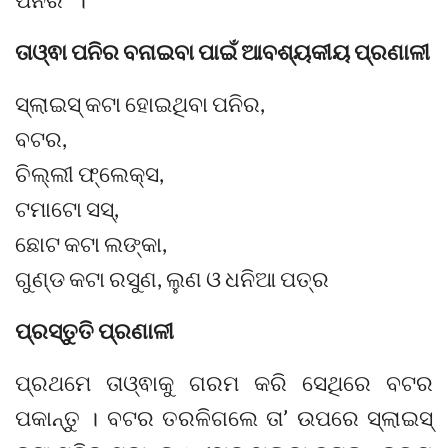
ତାଓ୍ଵା ପନିର ବନାଇବା ପାଇଁ ଆବଶ୍ୟକୀୟ ପ୍ରଣାଳୀ
ସ୍ଲାଇସ୍‌ କଟା ହୋଇଥିବା ପନିର,
ବଟର,
ଚିଲ୍ଲୀ ଫ୍ଲେକ୍ସ,
ଟମାଟୋ ସସ୍‌,
ଛୋଟ କଟା ଲଙ୍କା,
ଗୁଣ୍ଡ କଟା ରସୁଣ, ଲୁଣ ଓ ଧନିଆ ପତ୍ର
ପ୍ରସ୍ତୁତି ପ୍ରଣାଳୀ
ପ୍ରଥମେ ତାଓ୍ଵାକୁ ଗରମ କରି ସେଥିରେ ବଟର
ପକାନ୍ତୁ । ବଟର ତରଳିଗଲେ ତା’ ଉପରେ ସ୍ଲାଇସ୍‌