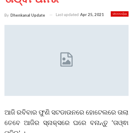
Last updated
Apr 25, 2021
ଜୀବନଚର୍ଯ୍ୟା
By
Dhenkanal Update
ଆଜି ରବିବାର ଫୁଣି ସଟଡାଉନରେ ହୋଟେଲରେ ତାଲା
ତେବେ ଆଜିର ସ୍ନାକ୍ସରେ ଘରେ ବନାନ୍ତୁ ‘ତାଓ୍ଵା
ପନିର’ ।