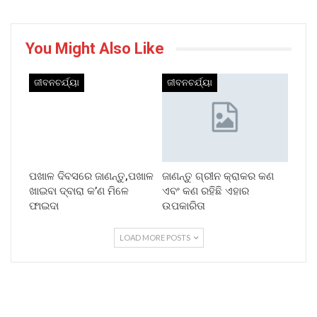
You Might Also Like
ଜୀବନଚର୍ଯ୍ୟା
ଜୀବନଚର୍ଯ୍ୟା
ପଖାଳ ଦିବସରେ ଜାଣନ୍ତୁ,ପଖାଳ
ଜାଣନ୍ତୁ ଗ୍ରୀନ କ୍ରାକର କଣ
ଖାଇବା ଦ୍ବାରା କ’ଣ ମିଳେ
ଏବଂ କଣ ରହିଛି ଏହାର
ଫାଇଦା
ଉପକାରିତା
LOAD MORE POSTS