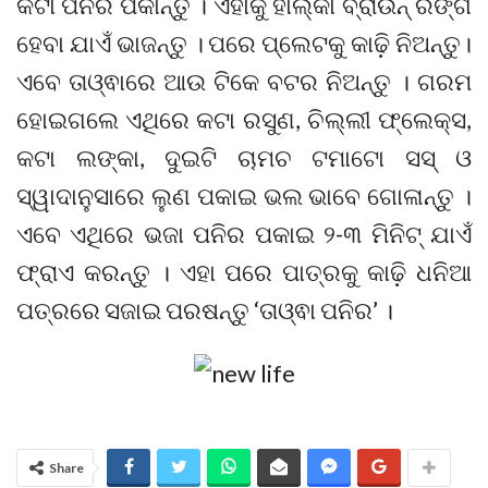
କଟା ପନିର ପକାନ୍ତୁ । ଏହାକୁ ହାଲ୍‌କା ବ୍ରାଉନ୍‌ ରଙ୍ଗ
ହେବା ଯାଏଁ ଭାଜନ୍ତୁ । ପରେ ପ୍ଲେଟକୁ କାଢ଼ି ନିଅନ୍ତୁ।
ଏବେ ତାଓ୍ଵାରେ ଆଉ ଟିକେ ବଟର ନିଅନ୍ତୁ । ଗରମ
ହୋଇଗଲେ ଏଥିରେ କଟା ରସୁଣ, ଚିଲ୍ଲୀ ଫ୍ଲେକ୍ସ,
କଟା ଲଙ୍କା, ଦୁଇଟି ଚାମଚ ଟମାଟୋ ସସ୍‌ ଓ
ସ୍ୱାଦାନୁସାରେ ଲୁଣ ପକାଇ ଭଲ ଭାବେ ଗୋଳାନ୍ତୁ ।
ଏବେ ଏଥିରେ ଭଜା ପନିର ପକାଇ ୨-୩ ମିନିଟ୍‌ ଯାଏଁ
ଫ୍ରାଏ କରନ୍ତୁ । ଏହା ପରେ ପାତ୍ରକୁ କାଢ଼ି ଧନିଆ
ପତ୍ରରେ ସଜାଇ ପରଷନ୍ତୁ ‘ତାଓ୍ଵା ପନିର’ ।
Share