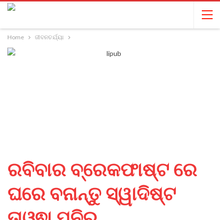
Home
ଜୀବନଚର୍ଯ୍ୟା
ରବିବାର ବ୍ରେକଫାଷ୍ଟ ରେ
ଘରେ ବନାନ୍ତୁ ସ୍ୱାଦିଷ୍ଟ
ତାଓ୍ଵା ପନିର