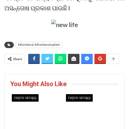
ଅସନ୍ତୋଷ ପ୍ରକାଶ ପାଉଛି I
#dhenkanal #dhenkanalupdate
Share
You Might Also Like
ଅଞ୍ଚଳ ସମସ୍ୟା
ଅଞ୍ଚଳ ସମସ୍ୟା