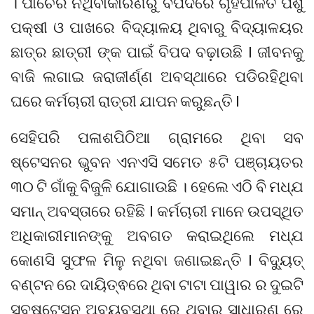
। ପାଚେରି ନଥିବାକାରଣରୁ ବିପଦରେ ଗୃହପାଳିତ ପଶୁ
ପକ୍ଷୀ ଓ ପାଖରେ ବିଦ୍ୟାଳୟ ଥିବାରୁ ବିଦ୍ୟାଳୟର
ଛାତ୍ର ଛାତ୍ରୀ ଙ୍କ ପାଇଁ ବିପଦ ବଢ଼ାଉଛି I ଜୀବନକୁ
ବାଜି ଲଗାଇ ଜରାଜୀର୍ଣ୍ଣ ଅବସ୍ଥାରେ ପଡିରହିଥିବା
ଘରେ କର୍ମଚାରୀ ରାତ୍ରୀ ଯାପନ କରୁଛନ୍ତି I
ସେହିପରି ପଳାଶପିଠିଆ ଗ୍ରାମରେ ଥିବା ସବ
ଷ୍ଟେସନର ଭୁବନ ଏନଏସି ସମେତ ୫ଟି ପଞ୍ଚାୟତର
୩୦ ଟି ଗାଁକୁ ବିଜୁଳି ଯୋଗାଉଛି । ହେଲେ ଏଠି ବି ମଧ୍ଯ
ସମାନ୍ ଅବସ୍ତାରେ ରହିଛି I କର୍ମଚାରୀ ମାନେ ଉପସ୍ଥିତ
ଅଧିକାରୀମାନଙ୍କୁ ଅବଗତ କରାଇଥିଲେ ମଧ୍ଯ
କୋଣସି ସୁଫଳ ମିଳୁ ନଥିବା ଜଣାଇଛନ୍ତି I ବିଦ୍ୟୁତ୍
ବଣ୍ଟନ ରେ ଦାୟିତ୍ଵରେ ଥିବା ଟାଟା ପାୱାର ର ଦୁଇଟି
ସବଷ୍ଟେସନ ଅବ୍ୟବସ୍ଥା ରେ ଥିବାରୁ ସାଧାରଣ ରେ