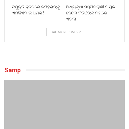
ନିଯୁକ୍ତି ବଦଳରେ ଜମିହରାଙ୍କୁ
ଅଧ୍ୟକ୍ଷା ସସ୍ମିତାରାଣୀ ନାୟକ
ଏମଜିଏମ ର ଧମକ !
ଦେଲେ ବିଡ଼ିଓଙ୍କ ନାମରେ
ଏତଲା
LOAD MORE POSTS
Samp