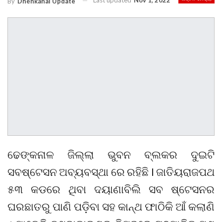
Last updated
Nov 1, 2022
By
Dhenkanal Update
ଢେଙ୍କନାଳ ଜିଲ୍ଲା ଭୁବନ ବ୍ଲକର ଦୁଇଟି
ସବଷ୍ଟେସନ ଅବ୍ୟବସ୍ଥା ରେ ରହିଛି I ଜାତିୟରାଜପଥ
୫୩ କଡରେ ଥିବା ଦୟାଣାବିଲି ସବ ଷ୍ଟେସନର
ଘରଛାତରୁ ପାଣି ପଡ଼ିବା ସହ କାନ୍ଥ ଫାଠିକି ଆଁ କଲାଣି