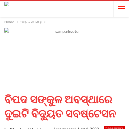
Home
ଅଞ୍ଚଳ ସମସ୍ୟା
ବିପଦ ସଙ୍କୁଳ ଅବସ୍ଥାରେ
ଦୁଇଟି ବିଦ୍ୟୁତ ସବଷ୍ଟେସନ
ଅଞ୍ଚଳ ସମସ୍ୟା