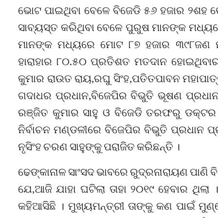
ଭୋଟ ପାଇଥିବା ବେଳେ ବିଜେଡି ୫୬ ହଜାର ୨ଶହ 
ସାବ୍ୟସ୍ତ କରିଥିବା ବେଳେ ପୁରୁଷ ମାନଙ୍କ ମଧ୍
ମାନଙ୍କ ମଧ୍ୟରେ ମୋଟ ୮୭ ହଜାର ୩୯୮ଜଣ ମତସା
ହାରାହାର ୮୦.୫୦ ପ୍ରତିଶତ ମତଦାନ ହୋଇଥିବାର
କୁମାର ରାଉତ ରାୟ,ରଘୁ ସିଂହ,ପତିତପାବନ ମହାପା
ଗଦାଧର ପ୍ରଧାନ,ବିଜେପିର ବିଭୁତି ଭୂଷଣ ପ୍ରଧାନ
ରଞ୍ଜିତ କୁମାର ସାହୁ ଓ ବିଜେଡି ତରଫରୁ ଡକ୍ଟର 
ନିର୍ବାଚନ ମଣ୍ଡଳୀରେ ବିଜେପିର ବିଭୁତି ପ୍ରଧାନ 
ନୃସିଂହ ଚରଣ ସାହୁଙ୍କୁ ପରାଜିତ କରିଛନ୍ତି ।
ଢେଙ୍କାନାଳ ସାଂସଦ ଭାବରେ ରୁଦ୍ରନାରାୟଣ ପାଣି ବି
ଯେ,ଆଜି ଯାହା ଘଟିଲା ତାହା ୨୦୧୯ ହେବାର ଥିଲା ।
କହିଆସିଛି । ମୁଖ୍ୟମନ୍ତ୍ରୀ ତାଙ୍କୁ କଣ ପାଇଁ ମୁ