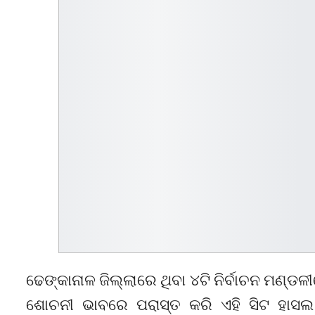
ଢେଙ୍କାନାଳ ଜିଲ୍ଲାରେ ଥିବା ୪ଟି ନିର୍ବାଚନ ମଣ୍ଡଳୀ
ଶୋଚନୀ ଭାବରେ ପରାସ୍ତ କରି ଏହି ସିଟ ହାସଲ କ