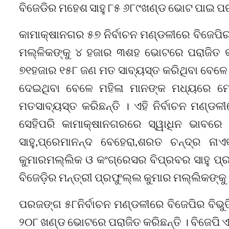
ବିଜେଡିର ମହେଶ ସାହୁ ୮୫ ୬୮୯ଖଣ୍ଡ ଭୋଟ ପାଇ ପର
କାମାକ୍ଷାନଗର ୫୭ ନିର୍ବାଚନ ମଣ୍ଡଳୀରେ ବିଜେପିର 
ମଲ୍ଳିକଙ୍କୁ ୪ ହଜାର ୩ଶହ ଭୋଟରେ ପରାଜିତ କର
୭୧ହଜାର ୧୫୮ ଜଣ ମତ ସାବ୍ୟସ୍ତ କରିଥିବା ବେଳ
ଦେଇଥିବା ବେଳେ ମହିଳା ମାନଙ୍କ ମଧ୍ୟରେ ମ
ମତସାବ୍ୟସ୍ତ କରିଛନ୍ତି । ଏହି ନିର୍ବାଚନ ମଣ୍
ସେହିପରି କାମାକ୍ଷାନଗରରେ ସ୍ୱାଧିନ ଭାବରେ ମ
ସାହୁ,ପ୍ରେମାନନ୍ଦ ବେହେରା,ଶରତ ଚନ୍ଦ୍ର ନାଏ
କୁମାରମଲ୍ଲିକ ଓ କଂଗ୍ରେସର ବିପ୍ରବର ସାହୁ ପ୍ରତ
ବିଜେଡ଼ିର ମନ୍ତ୍ରୀ ପ୍ରଫୁଲ୍ଲ କୁମାର ମଲ୍ଲିକଙ୍କୁ 
ପରଜଙ୍ଗ ୫୮ନିର୍ବାଚନ ମଣ୍ଡଳୀରେ ବିଜେପିର ବିଭୁତି
୨୦୮ ଖଣ୍ଡ ଭୋଟରେ ପରାଜିତ କରିଛନ୍ତି । ବିଜେପି 