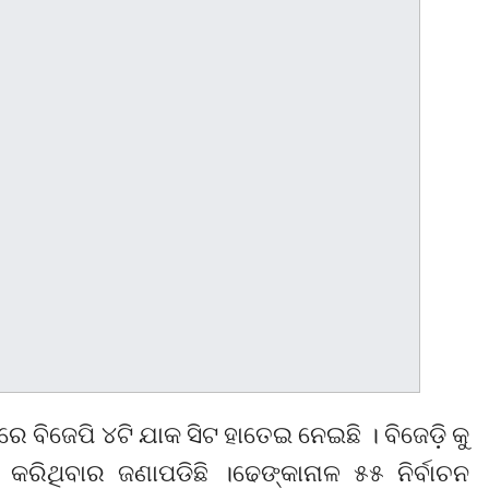
ରେ ବିଜେପି ୪ଟି ଯାକ ସିଟ ହାତେଇ ନେଇଛି । ବିଜେଡ଼ି କୁ
ରିଥିବାର ଜଣାପଡିଛି ।ଢେଙ୍କାନାଳ ୫୫ ନିର୍ବାଚନ