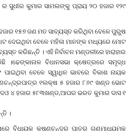
଼ି ର ସୁଧୀର କୁମାର ସାମଲଙ୍କୁ ପ୍ରାୟ ୨୦ ହଜାର ୧୨୯
ହଜାର ୧୫୭ ଜଣ ମତ ସାବ୍ୟସ୍ତ କରିଥିବା ବେଳେ ପୁରୁଷ
ଟ ଦେଇଥିବା ବେଳେ ମହିଳା ମାନଙ୍କ ମଧ୍ୟରେ ମୋଟ
ସ୍ତ କରିଛନ୍ତି । ଏହି ନିର୍ବାଚନ ମଣ୍ଡଳୀରେ ହାରାହାର
ି ।ଢେଙ୍କାନାଳ ବିଧାନସଭା କ୍ଷେତ୍ରରେ ସମୃଦ୍ଧ
 ପାଇଥିବା ବେଳେ ସ୍ୱାଧିନ ଭାବରେ ବିକାଶ ନାୟକ
୍ଣଚନ୍ଦ୍ରପାତ୍ର ୧ଲକ୍ଷ ୫ ହଜାର ୮୬୯ ଖଣ୍ଡ ଭୋଟ
ଂହଦେଓ ୪ ହଜାର ୫୮୩ଖଣ୍ଡ,ଆପର ଭରତ କୁମାର ଦାସ ୧
ତି ।
ରେ ବିଧାୟକ କୃଷ୍ଣଚନ୍ଦ୍ର ପାତ୍ର ଗଣମାଧ୍ୟମକୁ