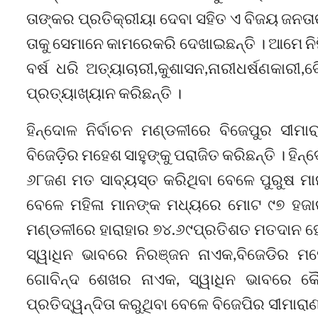
ତାଙ୍କର ପ୍ରତିକ୍ରୀୟା ଦେବା ସହିତ ଏ ବିଜୟ ଜନତାଙ
ତାକୁ ସେମାନେ କାମରେକରି ଦେଖାଇଛନ୍ତି । ଆମେ ନିମି
ବର୍ଷ ଧରି ଅତ୍ୟାଚାରୀ,କୁଶାସନ,ନାରୀଧର୍ଷଣକାରୀ,
ପ୍ରତ୍ୟାଖ୍ୟାନ କରିଛନ୍ତି ।
ହିନ୍ଦୋଳ ନିର୍ବାଚନ ମଣ୍ଡଳୀରେ ବିଜେପୁର ସୀ
ବିଜେଡ଼ିର ମହେଶ ସାହୁଙ୍କୁ ପରାଜିତ କରିଛନ୍ତି । ହ
୬୮ଜଣ ମତ ସାବ୍ୟସ୍ତ କରିଥିବା ବେଳେ ପୁରୁଷ 
ବେଳେ ମହିଳା ମାନଙ୍କ ମଧ୍ୟରେ ମୋଟ ୯୭ ହଜାର 
ମଣ୍ଡଳୀରେ ହାରାହାର ୭୪.୬୯ପ୍ରତିଶତ ମତଦାନ ହୋଇ
ସ୍ୱାଧିନ ଭାବରେ ନିରଞ୍ଜନ ନାଏକ,ବିଜେଡିର ମହ
ଗୋବିନ୍ଦ ଶେଖର ନାଏକ, ସ୍ୱାଧିନ ଭାବରେ କୈ
ପ୍ରତିଦ୍ୱନ୍ଦିତା କରୁଥିବା ବେଳେ ବିଜେପିର ସୀମା