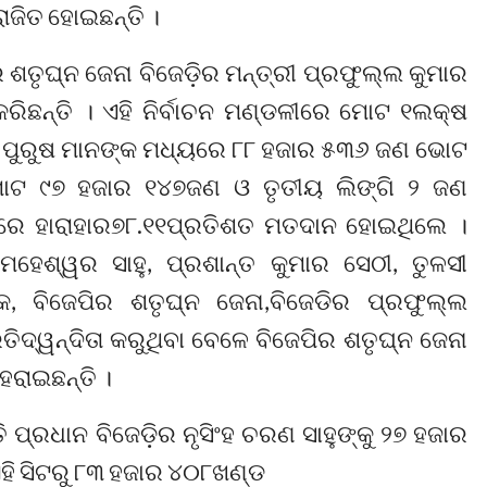
ାଜିତ ହୋଇଛନ୍ତି ।
ଶତୃଘ୍ନ ଜେନା ବିଜେଡ଼ିର ମନ୍ତ୍ରୀ ପ୍ରଫୁଲ୍ଲ କୁମାର
ିଛନ୍ତି । ଏହି ନିର୍ବାଚନ ମଣ୍ଡଳୀରେ ମୋଟ ୧ଲକ୍ଷ
େ ପୁରୁଷ ମାନଙ୍କ ମଧ୍ୟରେ ୮୮ ହଜାର ୫୩୬ ଜଣ ଭୋଟ
ୋଟ ୯୭ ହଜାର ୧୪୭ଜଣ ଓ ତୃତୀୟ ଲିଙ୍ଗି ୨ ଜଣ
ଡଳୀରେ ହାରାହାର୭୮.୧୧ପ୍ରତିଶତ ମତଦାନ ହୋଇଥିଲେ ।
ହେଶ୍ୱର ସାହୁ, ପ୍ରଶାନ୍ତ କୁମାର ସେଠୀ, ତୁଳସୀ
କ, ବିଜେପିର ଶତୃଘ୍ନ ଜେନା,ବିଜେଡିର ପ୍ରଫୁଲ୍ଲ
ିଦ୍ୱନ୍ଦିତା କରୁଥିବା ବେଳେ ବିଜେପିର ଶତୃଘ୍ନ ଜେନା
ହରାଇଛନ୍ତି ।
 ପ୍ରଧାନ ବିଜେଡ଼ିର ନୃସିଂହ ଚରଣ ସାହୁଙ୍କୁ ୨୭ ହଜାର
ଏହି ସିଟରୁ ୮୩ ହଜାର ୪୦୮ଖଣ୍ଡ