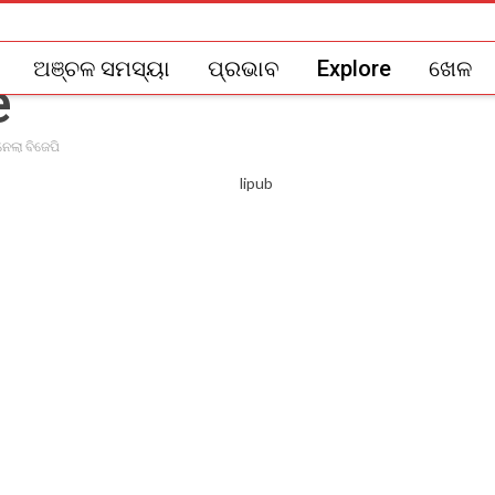
ଅଞ୍ଚଳ ସମସ୍ୟା
ପ୍ରଭାବ
Explore
ଖେଳ
େଲା ବିଜେପି