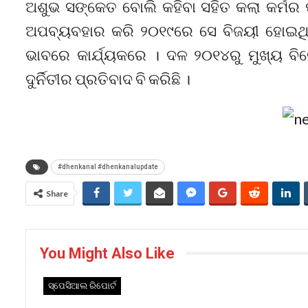
ଅଶୁଭ ସଙ୍କେତ ବୋଲି କହିବା ସହିତ କଲା କର୍ମର
ଅପବ୍ୟବହାର କରି ୨୦୧୯ରେ ସେ ବିଜୟୀ ହୋଇଥିଲ
ଭାବରେ କାର୍ଯ୍ୟକରେ । ଦଳ ୨୦୧୪ରୁ ମୁଖ୍ୟ ବି
ଦୁର୍ନିତୀର ପ୍ରତିବାଦ ବି କରିଛି ।
#dhenkanal #dhenkanalupdate
Share
You Might Also Like
ସ୍ପେସିଆଲ ରିପୋର୍ଟ