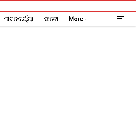
ଜୀବନଚର୍ଯ୍ୟା
ଫଟୋ
More