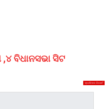
 ,୪ ବିଧାନସଭା ସିଟ
ସ୍ପେସିଆଲ ରିପୋର୍ଟ