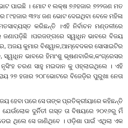
ଭୋଟ ପାଇଛି । ମୋଟ ୧ ଲକ୍ଷ ୭୬ହଜାର ୭୨୨ଜଣ ମତ
ୟରେ ୮୯ହଜାର ୩୨୪ ଜଣ ଭୋଟ ଦେଇଥିବା ବେଳେ ମହିଳା
ବ୍ୟସ୍ତ କରିଛନ୍ତି ।ଏହି ନିର୍ବାଚନ ମଣ୍ଡଳୀରେ
 ଜଣାପଡ଼ିଛି ।ପରଜଙ୍ଗରେ ସ୍ୱାଧିନ ଭାବରେ ବିଜୟ
ତ୍ର, ଅଜୟ କୁମାର ବିଶ୍ୱାଳ,ଆମ୍ବେଦକର ସୋସାଇଟିର
, ସ୍ୱାଧିନ ଭାବରେ ହିମାଂଶୁ ଭୂଷଣବାରିକ,କଂଗ୍ରେସର
ନୃସିଂହ ଚରଣ ସାହୁ ମଇଦାନ କୁ ଓହ୍ଲାଇଥିଲେ । ଏହି
ପ୍ରାୟ ୨୭ ହଜାର ୨୦୮ଭୋଟରେ ବିଜେଡ଼ିର ପୁରୁଖା ନେତା
ଜୟ ହେବା ପରେ ସେ ତାଙ୍କ ପ୍ରତିକ୍ରୀୟାରେ କହିଛନ୍ତି
 ଯେଉଁଲୋକ ଦୁର୍ନିତୀ ଗସ୍ତ ତା ବିଷୟରେ ୨୦୧୬ରୁ ମିଁ
ଣ୍ଡେଇ ଥିଲେ ସେ ଜାଣିଥିବେ । ଓଡ଼ିଶା ପାଇଁ ଏଥିଲା ଏକ