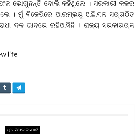
 ଫଳ ଭୋଗୁଛନ୍ତି ବୋଲି କହିଥିଲେ । ସରକାରୀ କଳର
େ । ମୁଁ ବିଜେପିରେ ଆରମ୍ଭରୁ ଅଛି,ଦଳ ସଙ୍ଗଠିତ
ରୋଧୀ ଦଳ ଭାବରେ ରହିଆସିଛି । ରାଜ୍ୟ ସରକାରଙ୍କ
ସ୍ପେସିଆଲ ରିପୋର୍ଟ