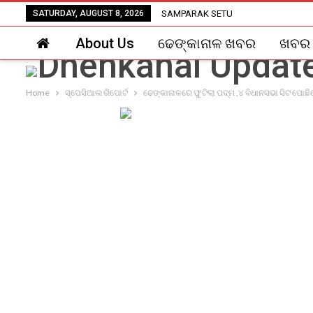
SATURDAY, AUGUST 8, 2026
SAMPARAK SETU
About Us
ଢେଙ୍କାନାଳ ଖବର
ଖବର
Home
ସ୍ପେସିଆଲ ରିପୋର୍ଟ
ଢେଙ୍କାନାଳରେ ଫୁଟିଲା ପଦ୍ମ ,୪ ବିଧାନସଭା ସିଟ ପୋଛିନ