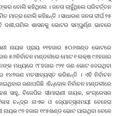
୍କର ବୋଲି କହିଥିଲେ । ଜନତା ଚାହୁଁଥିଲେ ପରିବର୍ତ୍ତନ
ତ ମାତ୍ର ବୋଲି କହିଛନ୍ତି । ସାଧାରଣ ଜନତା ଦୀର୍ଘ ୨୫
ବେି ଦଶୀ,ତାମିଲ ଶାସନକୁ ଭୋଟର ସମ୍ପୁର୍ଣ୍ଣ ଭାବରେ
ମାରାଣୀ ନାୟକ ପ୍ରାୟ ୧୧ହଜାର ୫୦୬ଖଣ୍ଡ ଭୋଟରେ
ିନ୍ଦୋଳ ୫୬ନିର୍ବାଚନ ମଣ୍ଡଳୀରେ ମୋଟ ୧ ଲକ୍ଷ ୯୬ହଜାର
ମାନଙ୍କ ମଧ୍ୟରେ ୯୮ହଜାର ୯୨୧ ଜଣ ଭୋଟ ଦେଇଥିବା
୧୪୭ଜଣ ମତସାବ୍ୟସ୍ତ କରିଛନ୍ତି । ଏହି ନିର୍ବାଚନ
ଥିବାର ଜଣାପଡିଛି ।ହିନ୍ଦୋଳ ନିର୍ବାଚନ ମଣ୍ଡଳୀରେ
େଶ ସାହୁ, ବିଜେପିର ସୀମାରାଣୀ ନାୟକ, କଂଗ୍ରେସର
ଳାସ ଚନ୍ଦ୍ର ନାଏକ ଓ ଜ୍ୟୋତ୍ସ୍ନାମୟୀ ବେହେରା
ରାଣୀ ନାୟକ ୯୭ ହଜାର ୧୯୫ଖଣ୍ଡ ଭୋଟ ପାଇଥିବା ବେଳେ