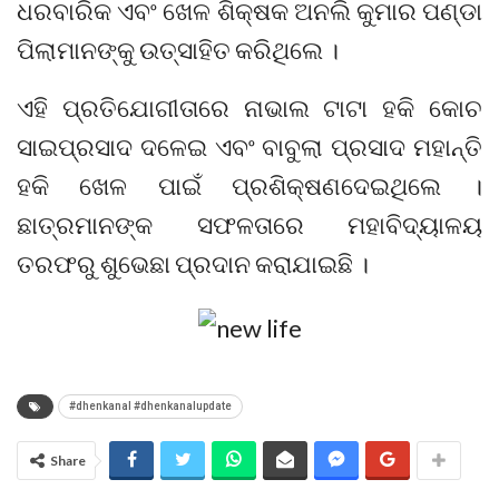
ଧରବାରିକ ଏବଂ ଖେଳ ଶିକ୍ଷକ ଅନଲି କୁମାର ପଣ୍ଡା
ପିଲାମାନଙ୍କୁ ଉତ୍ସାହିତ କରିଥିଲେ ।
ଏହି ପ୍ରତିଯୋଗୀତାରେ ନାଭାଲ ଟାଟା ହକି କୋଚ
ସାଇପ୍ରସାଦ ଦଳେଇ ଏବଂ ବାବୁଲା ପ୍ରସାଦ ମହାନ୍ତି
ହକି ଖେଳ ପାଇଁ ପ୍ରଶିକ୍ଷଣଦେଇଥିଲେ ।
ଛାତ୍ରମାନଙ୍କ ସଫଳତାରେ ମହାବିଦ୍ୟାଳୟ
ତରଫରୁ ଶୁଭେଛା ପ୍ରଦାନ କରାଯାଇଛି ।
#dhenkanal #dhenkanalupdate
Share