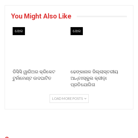
You Might Also Like
ଖେଳ
ଖେଳ
ଡିସିସି ୱାରିଅର କ୍ରିକେଟ
ଢେଙ୍କାନାଳ ଜିଲ୍ଲାସ୍ତରୀୟ
ଟୁର୍ନାମେଣ୍ଟ ଉଦଘାଟିତ
ଆନ୍ତଃସ୍କୁଲ କ୍ରୀଡ଼ା
ପ୍ରତିଯୋଗିତା
LOAD MORE POSTS