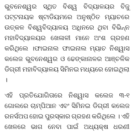
ଭୁବନେଶ୍ୱର ସ୍ଥିତ ବିଶ୍ୱ ବିଦ୍ୟାଳୟର ବିଜୁ
ପଟ୍ଟନାୟକ ଷ୍ଟାଡିୟମରେ ଅନୁଷ୍ଠିତ ମ୍ୟାଚରେ
ଉତ୍କଳ ବିଶ୍ୱବିଦ୍ୟାଳୟ ଅଧିନରେ ଥିବା ବିଭିନ୍ନ
ମହାବିଦ୍ୟାଳୟର ଖେଳାଳୀ ମାନେ ଅଂଶ ଗ୍ରହଣ
କରିଥିଲେ ।ଫାଇନାଲ ଫାଇନାଲ ମ୍ୟାଚ ନିଶ୍ୱାସ
କଲେଜ ଭୁବନେଶ୍ୱର ଓ ଢେଙ୍କାନାଳର ଆଞ୍ଚଳିକ
ଡିଗ୍ରୀ ମହାବିଦ୍ୟାଳୟ ସିମିନଇ ମଧ୍ୟରେ ହୋଇଥିଲା
।
ଏହି ପ୍ରତିଯୋଗିତାରେ ନିଶ୍ୱାସ କଲେଜ ୩-୧
ଗୋଲରେ ଚାମ୍ପିଆନ ଏବଂ ସିମିନଇ ଡିଗ୍ରୀ କଲେଜ
ରନର୍ସଅପ ହୋଇ ପୁରସ୍କାର ଗ୍ରହଣ କରିଥିଲେ । ଏହି
ଖେଳରେ ଭାଗ ନେବା ପାଇଁ ଅଧ୍ୟକ୍ଷ ଧରଣୀ