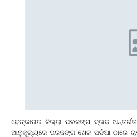
ଢେଙ୍କାନାଳ ଜିଲ୍ଲା ପରଜଙ୍ଗ ବ୍ଲକ ଅନ୍ତର୍
ଆନୁକୂଲ୍ୟରେ ପରଜଙ୍ଗ ଖେଳ ପଡିଆ ଠାରେ ଚାଲିଥ