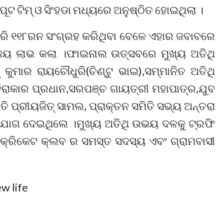
ଟ ଟିମ୍ ଓ ସିଂହଡା ମଧ୍ୟରେ ଅନୁଷ୍ଠିତ ହୋଇଥିଲା ।
 କରି ୧୧୮ରନ ସଂଗ୍ରହ କରିଥିବା ବେଳେ ଏହାର ଜବାବରେ
ିଜୟ ଲାଭ କଲା ।ଫାଇନାଲ ଉତ୍ସବରେ ମୁଖ୍ୟ ଅତିଥି
କୁମାର ରାୟଚୌଧୁରି(ଚିଣ୍ଟୁ ଭାଇ),ସମ୍ମାନିତ ଅତିଥି
ରାକାର ପ୍ରଧାନ,ସରପଞ୍ଚ ଗାୟତ୍ରୀ ମହାପାତ୍ର,ଯୁବ
ତି ପ୍ରୀୟଜିତ୍ ସାମଲ, ପ୍ରାକ୍ତନ ସମିତି ସଭ୍ୟ ଅନ୍ତରା
 ଯୋଗ ଦେଇଥିଲେ ।ମୁଖ୍ୟ ଅତିଥି ଉଭୟ ଦଳକୁ ଟ୍ରଫି
୍ରିକେଟ କ୍ଲବ ର ସମସ୍ତ ସଦସ୍ୟ ଏବଂ ଗ୍ରାମବାସୀ