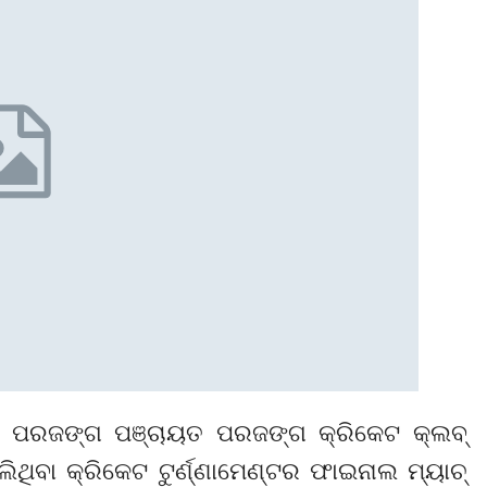
ଗତ ପରଜଙ୍ଗ ପଞ୍ଚାୟତ ପରଜଙ୍ଗ କ୍ରିକେଟ କ୍ଲବ୍
ିବା କ୍ରିକେଟ ଟୁର୍ଣ୍ଣାମେଣ୍ଟର ଫାଇନାଲ ମ୍ୟାଚ୍