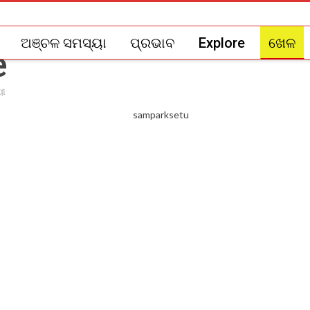
ଅଞ୍ଚଳ ସମସ୍ୟା
ପ୍ରଭାବ
Explore
ଖେଳ
ୟୀ