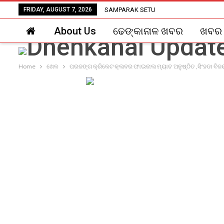
FRIDAY, AUGUST 7, 2026
SAMPARAK SETU
About Us
ଢେଙ୍କାନାଳ ଖବର
ଖବର
Home
ଖେଳ
ପରଜଙ୍ଗ କ୍ରିକେଟ କ୍ଲବର ଫାଇନାଲ ମ୍ୟାଚ ଅନୁଷ୍ଠିତ ,ସିଂହଡା ବିଜ