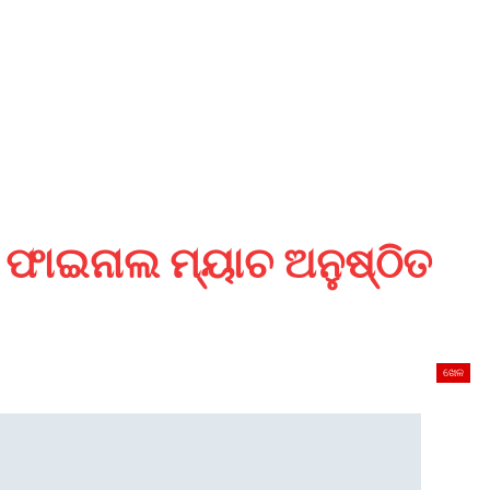
ଫାଇନାଲ ମ୍ୟାଚ ଅନୁଷ୍ଠିତ
ଖେଳ