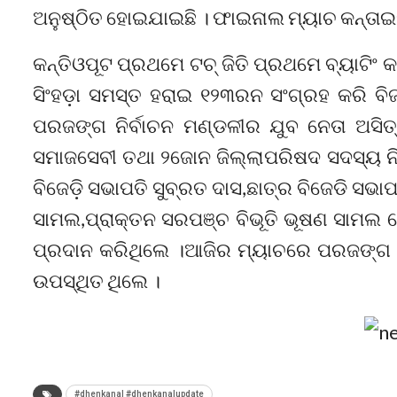
ଅନୁଷ୍ଠିତ ହୋଇଯାଇଛି । ଫାଇନାଲ ମ୍ୟାଚ କନ୍ତାଇପୂ
କନ୍ତିଓପୂଟ ପ୍ରଥମେ ଟଚ୍ ଜିତି ପ୍ରଥମେ ବ୍ୟାଟିଂ
ସିଂହଡ଼ା ସମସ୍ତ ହରାଇ ୧୨୩ରନ ସଂଗ୍ରହ କରି ବ
ପରଜଙ୍ଗ ନିର୍ବାଚନ ମଣ୍ଡଳୀର ଯୁବ ନେତା ଅସିତ୍ 
ସମାଜସେବୀ ତଥା ୨ଜୋନ ଜିଲ୍ଲାପରିଷଦ ସଦସ୍ୟ ନି
ବିଜେଡ଼ି ସଭାପତି ସୁବ୍ରତ ଦାସ,ଛାତ୍ର ବିଜେଡି ସଭାପ
ସାମଲ,ପ୍ରାକ୍ତନ ସରପଞ୍ଚ ବିଭୂତି ଭୂଷଣ ସାମଲ
ପ୍ରଦାନ କରିଥିଲେ ।ଆଜିର ମ୍ୟାଚରେ ପରଜଙ୍ଗ କ
ଉପସ୍ଥିତ ଥିଲେ ।
#dhenkanal #dhenkanalupdate