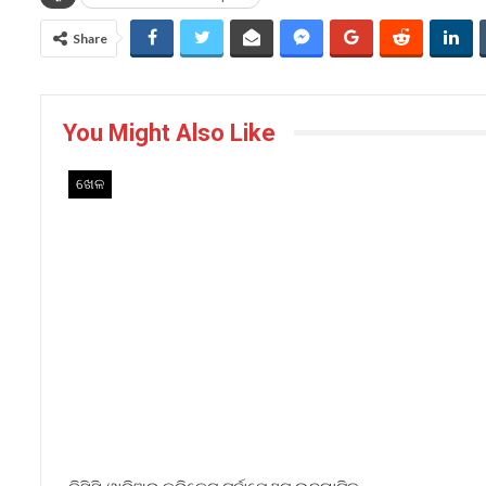
Share
You Might Also Like
ଖେଳ