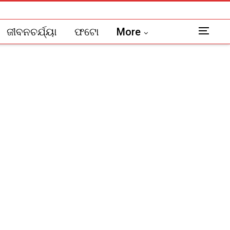
ଜୀବନଚର୍ଯ୍ୟା
ଫଟୋ
More