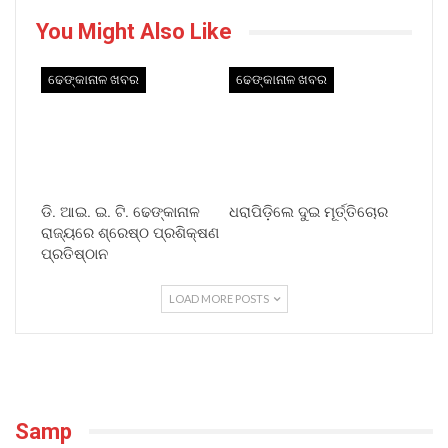
You Might Also Like
ଢେଙ୍କାନାଳ ଖବର
ଢେଙ୍କାନାଳ ଖବର
ଡି. ଆଇ. ଇ. ଟି. ଢେଙ୍କାନାଳ
ଧରାପିଡ଼ିଲେ ଦୁଇ ମୂର୍ତ୍ତିଚୋର
ରାଜ୍ୟରେ ଶ୍ରେଷ୍ଠ ପ୍ରଶିକ୍ଷଣ
ପ୍ରତିଷ୍ଠାନ
LOAD MORE POSTS
Samp