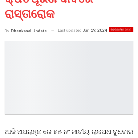
ରାସ୍ତାରୋକ
Last updated
Jan 19, 2024
ଢେଙ୍କାନାଳ ଖବର
By
Dhenkanal Update
ଆଜି ଅପରାହ୍ନ ରେ ୫୫ ନଂ ଜାତୀୟ ରାଜପଥ ବୁଧବାର