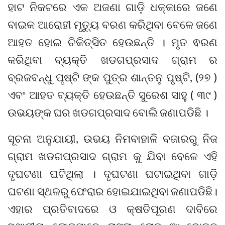
ହାଟ ନିକଟରେ ଏକ ଅଜଣା ଗାଡ଼ି ଧକ୍କାରେ ଜଣେ
ବାଇକ ଆରୋହୀ ମୃତ୍ୟୁ ବରଣ କରିଥିବା ବେଳେ ଜଣେ
ଆହତ ହୋଇ ଚିକିତ୍ସିତ ହେଉଛନ୍ତି । ମୃତ ଵରଣ
କରିଥିବା ବ୍ୟକ୍ତି ଖଡଗପ୍ରସାଦ ଗ୍ରାମ ର
ବ୍ରଜବନ୍ଧୁ ପୃଷ୍ଟି ଙ୍କ ପୁତ୍ର ଶାନ୍ତନୁ ପୃଷ୍ଟି, (୨୭ )
ଏବଂ ଆହତ ବ୍ୟକ୍ତି ହେଉଛନ୍ତି ସୁରେଶ ସାହୁ ( ୩୯ )
ଉଭୟଙ୍କ ଘର ଖଡଗପ୍ରସାଦ ବୋଲି ଜଣାପଡିଛି ।
ସୂଚନା ଅନୁଯାୟୀ, ଉଭୟ ନିମବାହାଳି ବଜାରରୁ ନିଜ
ଗ୍ରାମ ଖଡଗପ୍ରସାଦ ଗ୍ରାମ କୁ ଯିବା ବେଳେ ଏହି
ଦୃଘଟଣା ଘଟିଥିଲା । ଦୃଘଟଣା ଘଟାଇଥିବା ଗାଡ଼ି
ଘଟଣା ସ୍ଥଳରୁ ଫେରାର ହୋଇଯାଇଥିବା ଜଣାପଡିଛି।
ଏହାର ପ୍ରତିବାଦରେ ଓ କ୍ଷତିପୂରଣ ଦାବିରେ