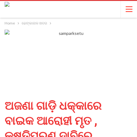
Home
ଢେଙ୍କାନାଳ ଖବର
ଅଜଣା ଗାଡ଼ି ଧକ୍କାରେ
ବାଇକ ଆରୋହୀ ମୃତ ,
କ୍ଷତିପୂରଣ ଦାବିରେ