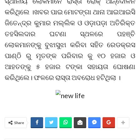
ସ୍ଥାନୀୟ ଲୋକମାନେ ରାସ୍ତା ରୋକ୍ ଆନ୍ଦୋଳନ
କରିଥିଲେ ।ଖବର ପାଇ ମୋଟଙ୍ଗା ଥାନା ଆଇଆଇସି
ଜିତେନ୍ଦ୍ର କୁମାର ମଲ୍ଲିକ ଓ ଓଡ଼ାପଡ଼ା ଅତିରିକ୍ତ
ତହସିଲଦାର ଘଟଣା ସ୍ଥଳରେ ପହଞ୍ଚି
ଲୋକମାନଙ୍କୁ ବୁଝାସୁଝା କରିବା ସହିତ ରେଡକ୍ରସ
ପାଣ୍ଠି ରୁ ମୃତଙ୍କ ପରିବାର କୁ ୧୦ ହଜାର ଓ
ଆହତଙ୍କୁ ୫ ହଜାର ଟଙ୍କା ସହାୟତା ଘୋଷଣା
କରିଥିଲେ। ଫଳରେ ରାସ୍ତା ଅବରୋଧ ହଟିଥିଲା ।
Share