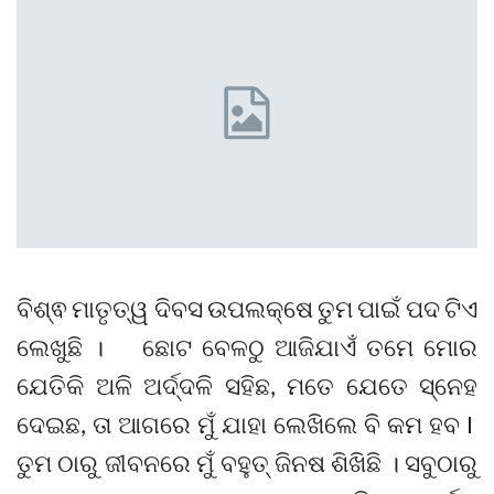
ବିଶ୍ଵ ମାତୃତ୍ୱ ଦିବସ ଉପଲକ୍ଷେ ତୁମ ପାଇଁ ପଦ ଟିଏ
ଲେଖୁଛି । ଛୋଟ ବେଳଠୁ ଆଜିଯାଏଁ ତମେ ମୋର
ଯେତିକି ଅଳି ଅର୍ଦ୍ଦଳି ସହିଛ, ମତେ ଯେତେ ସ୍ନେହ
ଦେଇଛ, ତା ଆଗରେ ମୁଁ ଯାହା ଲେଖିଲେ ବି କମ ହବ I
ତୁମ ଠାରୁ ଜୀବନରେ ମୁଁ ବହୁତ୍ ଜିନଷ ଶିଖିଛି । ସବୁଠାରୁ