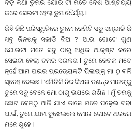
ବଡ଼ କଥା ତୁମର ଯୋଉ ଟା ମତେ ବେଶି ଆଶ୍ଚର୍ଯ୍ୟ
କରେ ସେଇଟା ହେଲା ତୁମ ଧୈର୍ଯ୍ୟ I
କିଛି କିଛି ପରିସ୍ଥିତିରେ ତୁମେ କେମିତି ସବୁ ସମ୍ଭାଳି କି
ସବୁ ଜିନଷକୁ ସଜାଡି ଦିଅ ? ଆଉ ଗୋଟେ ଗୁଣ
ଯୋଉଟା ମତେ ସବୁ ଠାରୁ ଅଧିକ ଆକୃଷ୍ଟ କରେ
ସେଇଟା ହେଲା ତମର ସରଳତା I ତୁମେ କେବଳ ମତେ
ନୂହେଁ ଆମ ଘରର ପ୍ରତ୍ୟେକଟି ପିଲାଙ୍କୁ ମା ଠୁ ବଳି
ସ୍ନେହ ଦେଇଛ I ଏମିତିକି ନିଜ ଦିଅର ନଣନ୍ଦ ମାନଙ୍କୁ
ତୁମେ ସବୁ ବେଳେ ମୋ ଠାରୁ ଉପରେ ରଖିଛ I ମୁଁ ତମକୁ
ଛୋଟ ବେଳଠୁ ଆଜି ଯାଏ ଡାକେ ମତେ ପଢ଼େଇ ଦବା
ପାଇଁ, ତୁମେ ଯାହା ବୁଝେଇଲେ ମୋର ଗୋଟେ ଥରରେ
ମନେ ରୁହେ I