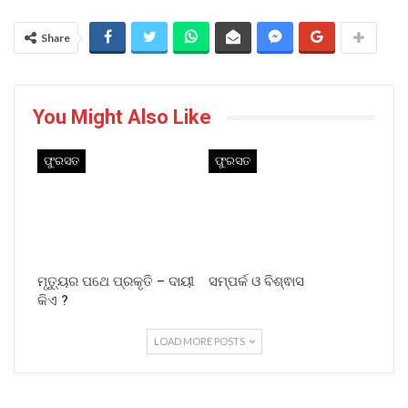
Share
You Might Also Like
ଫୁରସତ
ଫୁରସତ
ମୃତ୍ୟୁର ପଥେ ପ୍ରକୃତି – ଦାୟୀ
ସମ୍ପର୍କ ଓ ବିଶ୍ଵାସ
କିଏ ?
LOAD MORE POSTS