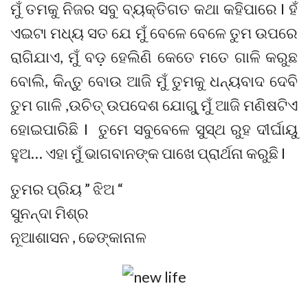
ମୁଁ ତମକୁ ନିଜର ସବୁ ବ୍ୟକ୍ତିଗତ କଥା କହିପାରେ I ହଁ
ଏଇଟା ମଧ୍ୟ ସତ ଯେ ମୁଁ ବେଳେ ବେଳେ ତୁମ ଉପରେ
ରାଗିଯାଏ, ମୁଁ ବଡ଼ ହେଲିଣି କେତେ ମତେ ଗାଳି କରୁଛ
ବୋଲି, କିନ୍ତୁ ବୋଉ ଆଜି ମୁଁ ତୁମକୁ ଧନ୍ୟବାଦ ଦେବି
ତୁମ ଗାଳି ,ଉଚିତ୍ ଉପଦେଶ ଯୋଗୁ୍ ମୁଁ ଆଜି ମଣିଷଟିଏ
ହୋଇପାରିଛି I ତୁମେ ସବୁବେଳେ ସୁସ୍ଥ ରୁହ ଦୀର୍ଘାୟୁ
ହୁଅ… ଏହା ମୁଁ ଭାଗବାନଙ୍କ ପାଖେ ପ୍ରାର୍ଥନା କରୁଛି I
ତୁମର ପ୍ରିୟ ” ଝିଅ “
ସୁନନ୍ଦା ମିଶ୍ର
ନୂଆଶାସନ , ଢେଙ୍କାନାଳ