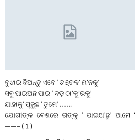
ବୁଝାଇ ଦିଅନ୍ତୁ ଏବେ ‘ ଚଞ୍ଚଳ’ ମ’ନକୁ’
ସବୁ ପାଇଅଛ ପାଇ ‘ ବଡ଼ ଠା’କୁ’ରକୁ’
ଯାହାକୁ’ ପୂଜୁଛ ‘ ତୁମେ’ …….
ଯୋଗୀଙ୍କ ବେଶରେ ତାଙ୍କୁ ‘ ପାଇଅ’ଛୁ’ ଆମେ ‘
——– ( 1 )