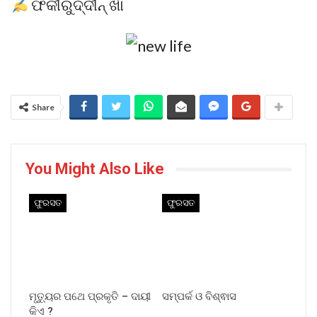
ଫକୀରୁଦ୍ଦୀନ୍ ଖାଁ
Share
You Might Also Like
ଫୁରସତ
ଫୁରସତ
ମୃତ୍ୟୁର ପଥେ ପ୍ରକୃତି – ଦାୟୀ
ସମ୍ପର୍କ ଓ ବିଶ୍ଵାସ
କିଏ ?