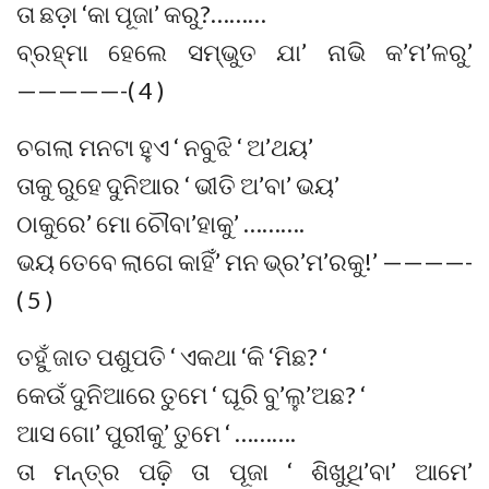
ତା ଛଡ଼ା ‘କା ପୂଜା’ କରୁ?………
ବ୍ରହ୍ମା ହେଲେ ସମ୍ଭୁତ ଯା’ ନାଭି କ’ମ’ଳରୁ’
—————-( 4 )
ଚଗଲା ମନଟା ହୁଏ ‘ ନବୁଝି ‘ ଅ’ଥୟ’
ତାକୁ ରୁହେ ଦୁନିଆର ‘ ଭୀତି ଅ’ବା’ ଭୟ’
ଠାକୁରେ’ ମୋ ଚୌବା’ହାକୁ’ ……….
ଭୟ ତେବେ ଲାଗେ କାହିଁ’ ମନ ଭ୍ର’ମ’ରକୁ!’ ————-
( 5 )
ତହୁଁ ଜାତ ପଶୁପତି ‘ ଏକଥା ‘କି ‘ମିଛ? ‘
କେଉଁ ଦୁନିଆରେ ତୁମେ ‘ ଘୂରି ବୁ’ଲୁ’ଅଛ? ‘
ଆସ ଗୋ’ ପୁରୀକୁ’ ତୁମେ ‘ ……….
ତା ମନ୍ତ୍ର ପଢ଼ି ତା ପୂଜା ‘ ଶିଖୁଥି’ବା’ ଆମେ’