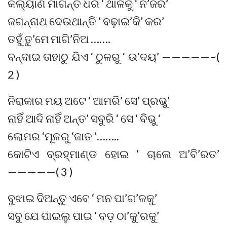
କଲ୍ୟାଣ ମାଗନ୍ତି ଧରି ‘ ଥାଳକୁ ‘ ନି’ଜର’
ଜଗନ୍ନାଥ ଦେଉଥାନ୍ତି ‘ ବଢ଼ାଇ’କି’ କର’
ତହୁଁ ତୁ’ମେ ମାଗି’ନିଅ …….
ବନ୍ଦାଇ ତାହାଠୁ ଯିଏ ‘ ଠୁଳରୁ ‘ ଉ’ଦୟ’ —————–(
2 )
ନିରାକାର ମୟ ଅଟେ ‘ ଆମରି’ ସେ’ ପ୍ରଭୁ’
ନାହିଁ ଆଦି ନାହିଁ ଅନ୍ତ’ ସବୁରି ‘ ସେ ‘ ବିଭୁ ‘
ଲୋମର ‘ମୂଳରୁ ‘ଜାତ ‘……..
କୋଟିଏ ବ୍ରହ୍ମାଣ୍ଡ ହୋଇ ‘ ଚାଲେ ଅ’ବି’ରତ’
—————( 3 )
ବୁଝାଇ ଦିଅନ୍ତୁ ଏବେ ‘ ମନ ପା’ଗ’ଳକୁ’
ସବୁ ଯେ ପାଇଲୁ ପାଇ ‘ ବଡ଼ ଠା’କୁ’ରକୁ’