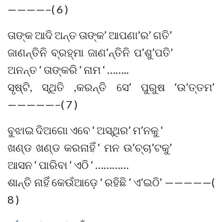
————–( 6 )
ତାଙ୍କ ଆଦି ଅନ୍ତ ତାଙ୍କ’ ଆପଣା’ର’ ଗତି’
ଜାଣନ୍ତିନି ବ୍ରହ୍ମା ଜାଣ’ନ୍ତିନି ପ’ଶୁ’ପତି’
ଅନନ୍ତ ‘ ତାଙ୍କରି ‘ ନାମ ‘ ……..
ସୃଷ୍ଟି, ସ୍ଥିତି ,କରନ୍ତି ସେ’ ପୁରୁଷ ‘ଉ’ତ୍ତମ’
—————–( 7 )
ବୁଝାଇ ଦିଅଗୋ ଏବେ ‘ ଅସ୍ଥିର’ ମ’ନକୁ ‘
ଖଣ୍ଡ ଖଣ୍ଡ କରନାହିଁ ‘ ମନ ଉ’ଚ୍ଚା’ଟକୁ’
ଆସନ ‘ ପାରିବା ‘ ଏଠି ‘ …………
ଶାନ୍ତି ନାହିଁ କେଉଁଆଡ଼େ ‘ ରହିଛି ‘ ଏ’ଇଠି’ —————(
8 )