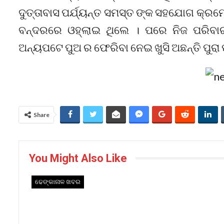
ଦୁତ୍ତାବାସ ପର୍ଯ୍ୟନ୍ତ ସମସ୍ତ ଙ୍କ ସହଯୋଗ କ୍ରମ
ବନ୍ଦରରେ ଓହ୍ଲାଇ ଥିଲେ । ପରେ ନିଜ ପରିବାର 
ଅନ୍ୟପଟେ ପୁଅ ର ଫେରିବା ନେଇ ଖୁସି ଅଛନ୍ତି ପୁରା
Share
You Might Also Like
ଢେଙ୍କାନାଳ ଖବର