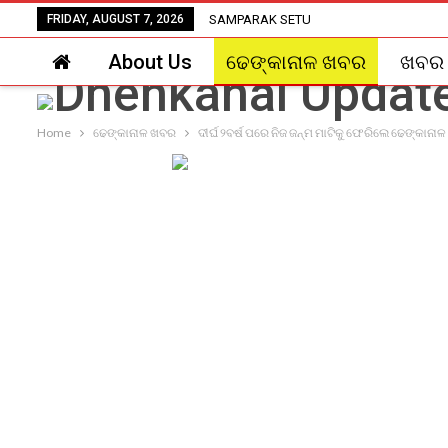
FRIDAY, AUGUST 7, 2026
SAMPARAK SETU
About Us
ଢେଙ୍କାନାଳ ଖବର
ଖବର
Home
ଢେଙ୍କାନାଳ ଖବର
ଦୀର୍ଘ ୨ବର୍ଷ ପରେ ନିଜ ଜନ୍ମ ମାଟିକୁ ଫେରିଲେ ଢେଙ୍କାନାଳ