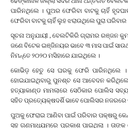
ଢେଙ୍କାନାଳ ଜିଲ୍ଲା ସଦର ଥାନା ଅନ୍ତର୍ଗତ ବେଲଟି
ପାରିନଥିଲେ । ପୁଅର ଫେରିବା ବାଟକୁ ଚାହିଁ ହୃଦଘ
ଫେରିବା ବାଟକୁ ଚାହିଁ ଲୁହ ଝରାଉଥିଲେ ପୁରା ପରିବାର 
ସୂଚନା ଅନୁଯାୟୀ , ବେଲଟିକିରି ଗ୍ରାମର ରଞ୍ଜନ କୁମ
ଜଣେ ବିଟେକ ଇଞ୍ଜିନୟର ଭାବେ ୩ ମାସ ପାଇଁ ସାଉଥ 
ନିମନ୍ତେ ୨୦୨୦ ମସିହାରେ ଯାଇଥିଲେ ।
କୋଭିଡ଼ ହେତୁ ସେ ଘରକୁ ଫେରି ପାରିନଥିଲେ 
ହୋଇଯାଇଥିବାରୁ ପୁନଶ୍ଚ ସେ ଆବେଦନ କରିଥିଲେ 
ହତ୍ୟାକାଣ୍ଡ ମାମଲାରେ ସେଠିକାର ପୋଲିସ ସବ୍ୟ
ସହିତ ପ୍ରତ୍ୟେକ୍ଷଦର୍ଶି ଭାବେ ପୋଲିସର ନଜରରେ 
ପୁଅକୁ ଫେରାଇ ଆଣିବା ପାଇଁ ପରିବାର ପକ୍ଷରୁ କେନ
ସହ ଗଣମାଧ୍ୟମରେ ପ୍ରକାଶ ପାଇଥିଲା । ତାଙ୍କ ଫେ