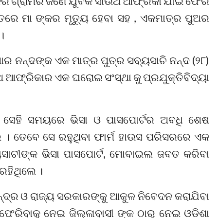
କିରି ଗ୍ରାମର ଜଣେ ଯୁବକ ସାଉଥ ଆଫ୍ରିକା ଯାଇ ଫେରି
ାତରେ ମା ଙ୍କର ମୃତ୍ୟୁ ହେବା ସହ , ଏକମାତ୍ର ପୁଅର
।
ାର ନନ୍ଦଙ୍କ ଏକ ମାତ୍ର ପୁତ୍ର ସବ୍ୟସାଚି ନନ୍ଦ (୨୮)
ଆଫ୍ରିକାର ଏକ ଘରୋଇ ସଂସ୍ଥା କୁ ପ୍ରଯୁକ୍ତିବିଦ୍ୟା
। ସେହି ସମୟରେ ଭିସା ଓ ପାସପୋର୍ଟର ଅବଧି ଶେଷ
। ତେବେ ସେ ରହୁଥିବା ଫାର୍ମ ହାଉସ ପରିସରରେ ଏକ
ସାଚୀଙ୍କ ଭିସା ପାସପୋର୍ଟ, ମୋବାଇଲ ଜବତ କରିବା
ରହିଥିଲେ ।
୍ଦ୍ର ଓ ରାଜ୍ୟ ସରକାରଙ୍କୁ ଆକୁଳ ନିବେଦନ କରାଯିବା
ରିବାକୁ ନେଇ ଜିଲ୍ଳାବାସୀ ଙ୍କ ଠାରୁ ନେଇ ଓଡ଼ିଶା