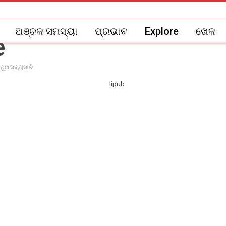
ଅଞ୍ଚଳ ସମସ୍ୟା
ପ୍ରଭାବ
Explore
ଖେଳ
 ପୁଅ ସବ୍ୟସାଚି