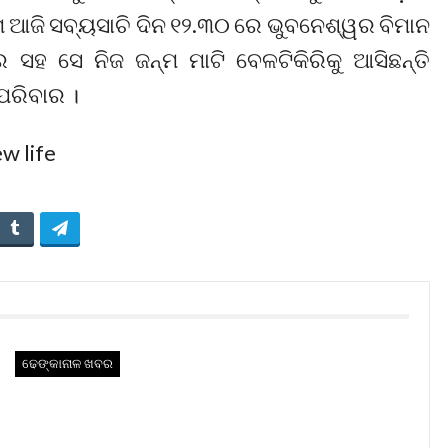
େ ଆଜି ସବ୍ୟସାଚି ଦିନ ୧୨.୩୦ ରେ ଭୁବନେଶ୍ୱର ବିମାନ
ସହ ସେ ନିଜ ଜନ୍ମ ମାଟି ବେଳଟିକିରିକୁ ଆସିଛନ୍ତି
 ପରିବାର ।
ଢେଙ୍କାନାଳ ଖବର