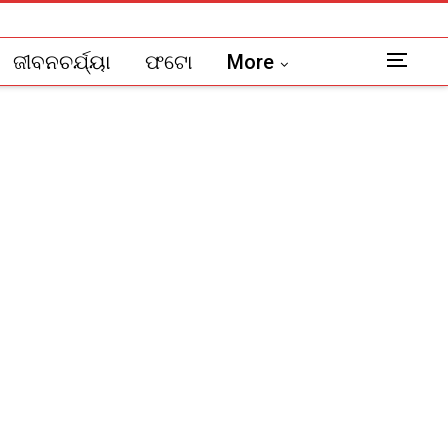
ଜୀବନଚର୍ଯ୍ୟା
ଫଟୋ
More