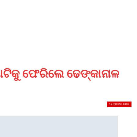
 ମାଟିକୁ ଫେରିଲେ ଢେଙ୍କାନାଳ
ଢେଙ୍କାନାଳ ଖବର