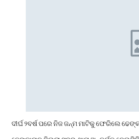
ଦୀର୍ଘ ୨ବର୍ଷ ପରେ ନିଜ ଜନ୍ମ ମାଟିକୁ ଫେରିଲେ ଢେଙ୍