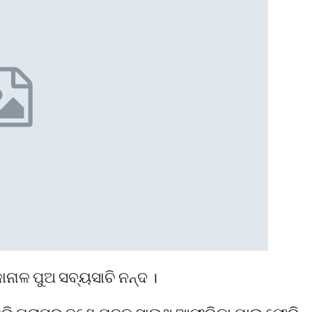
କାନାଳ ପୁଅ ସବ୍ୟସାଚି ନନ୍ଦ ।