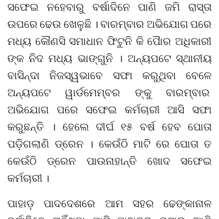
ସଫେଇ ନହେବାରୁ ବର୍ଷାଦିନେ ପାଣି ଜମି ରାସ୍ତା
ଉପରେ ଢେଉ ଖେଳୁଛି । ବାରମ୍ବାର ଅଭିଯୋଗ ପରେ
ମଧ୍ୟ କୌଣସି ସମାଧାନ ଫିଟୁନି କି ପୋୖର ଅଧିକାରୀ
ଙ୍କ ନିଦ ମଧ୍ୟ ଭାଙ୍ଗୁନି । ଅନ୍ୟପଟେ ସ୍ଥାନୀୟ
ବାସିନ୍ଦା ନିଜସ୍ୱଭାବେ ସଫା କରୁଥିବା ବେଳେ
ଅନ୍ୟପଟେ ୱାର୍ଡମେମ୍ବର ଙ୍କୁ ବାରମ୍ବାର
ଅଭିଯୋଗ ପରେ ସଫେଇ କର୍ମଚାରୀ ଆସି ସଫା
କରୁଛନ୍ତି । ହେଲେ ଦୀର୍ଘ ୧୫ ବର୍ଷ ହେବ ପୋତା
ପଡ଼ିଗଲାଣି ଡ୍ରେନ । କେଉଁଠି ମାଟି ରେ ପୋତା ତ
କେଉଁଠି ଡ୍ରେନ ପାଉନାହାନ୍ତି ଖୋଦ ସଫେଇ
କର୍ମଚାରୀ ।
ପାହାଡ଼ ପାଦଦେଶରେ ଆମ ସହର ଢେଙ୍କାନାଳ