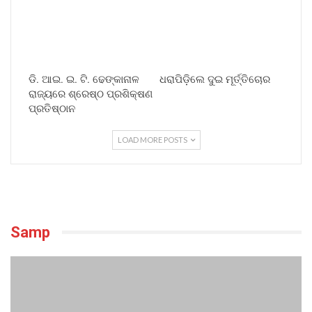
ଡି. ଆଇ. ଇ. ଟି. ଢେଙ୍କାନାଳ
ଧରାପିଡ଼ିଲେ ଦୁଇ ମୂର୍ତ୍ତିଚୋର
ରାଜ୍ୟରେ ଶ୍ରେଷ୍ଠ ପ୍ରଶିକ୍ଷଣ
ପ୍ରତିଷ୍ଠାନ
LOAD MORE POSTS
Samp