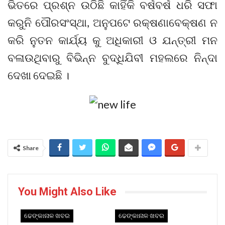
ଭିତରେ ପ୍ରଶ୍ନ ଉଠିଛି କାହିଁକି ବର୍ଷବର୍ଷ ଧରି ସଫା
କରୁନି ପୌରସଂସ୍ଥା, ଅନୁପଟେ ରକ୍ଷଣାବେକ୍ଷଣ ନ
କରି ନୁତନ କାର୍ଯ୍ୟ କୁ ଅଧିକାରୀ ଓ ଯନ୍ତ୍ରୀ ମନ
ବଳାଉଥିବାରୁ ବିଭିନ୍ନ ବୁଦ୍ଧିଯିବୀ ମହଲରେ ନିନ୍ଦା
ଦେଖା ଦେଇଛି ।
Share
You Might Also Like
ଢେଙ୍କାନାଳ ଖବର
ଢେଙ୍କାନାଳ ଖବର