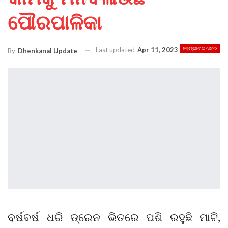
ପୌରପାଳିକା
Last updated
Apr 11, 2023
ଢେଙ୍କାନାଳ ଖବର
By
Dhenkanal Update
ବର୍ଷବର୍ଷ ଧରି ଡ୍ରେନ ଭିତରେ ପଶି ରହୁଛି ମାଟି,