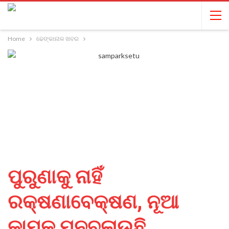
Home
ଢେଙ୍କାନାଳ ଖବର
ପୁରୁଣାକୁ ନାହିଁ
ରକ୍ଷଣାବେକ୍ଷଣ, ନୂଆ
କାମକୁ ମନବଳାଉଛି