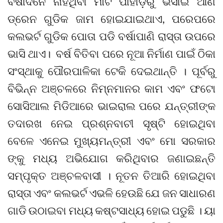
ବର୍ଷାଦିନେ ନାହିଁଥିବା ମାଟି ପାହାଡ଼ରୁ ଭସାଇ ଆଣି
ଡ୍ରେନ ଗୁଡିକ ଜାମ ହୋଇଯାଇଥାଏ, ପରେପରେ
କଲଭର୍ଟ ଗୁଡିକ ପୋତା ପଡି ବର୍ଷାପାଣି ରାସ୍ତା ଉପରେ
ଭାସି ଥାଏ। ବର୍ଷ ବିତିବା ପରେ ନୂଆ ନିର୍ମାଣ ପାଇଁ ଠିକା
ସଂସ୍ଥାକୁ ପୌରପାଳିକା ଟେକି ଦେଇଥାନ୍ତି । ପୂର୍ବରୁ
ବିଭିନ୍ନ ଅଞ୍ଚଳରେ ନିମ୍ନମାନର କାମ ଏବଂ ଫଟୋ
ସୋସିଆଲ ମିଡିଆରେ ଭାଇରାଲ ପରେ ଯନ୍ତ୍ରୀଙ୍କ
ତଦାରଖ ନେଇ ପ୍ରଶ୍ନବାଚୀ ସୃଷ୍ଟି ହୋଇଥିବା
ବେଳେ ଏନେଇ ମୁଖ୍ୟମନ୍ତ୍ରୀ ଏବଂ ମୋ ସରକାର
ଙ୍କୁ ମଧ୍ୟ ଅଭିଯୋଗ କରିଥିବାର ଜଣାଇଛନ୍ତି
ସମ୍ପୃକ୍ତ ଅଞ୍ଚଳବାସୀ । ନୂତନ ତିଆରି ହୋଇଥିବା
ରାସ୍ତା ଏବଂ କଲଭର୍ଟ ଏଭଳି ହେଉଛି ଯେ ଜନ ସାଧାରଣ
ଗାଡି ଉଠାଇବା ମଧ୍ୟ କଷ୍ଟସାଧ୍ୟ ହୋଇ ପଡୁଛି । ୟା