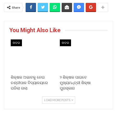
Share
You Might Also Like
ଖବର
ଖବର
ଶିକ୍ଷକ ଅଭାବକୁ ନେଇ
୨ ଶିକ୍ଷକ ପାଇବେ
ଚଣ୍ଡୀପାଳ ବିଦ୍ୟାଳୟରେ
ମୁଖ୍ୟମନ୍ତ୍ରୀ ଶିକ୍ଷା
ପଡିଲା ତାଲା
ପୁରସ୍କାର
LOAD MORE POSTS