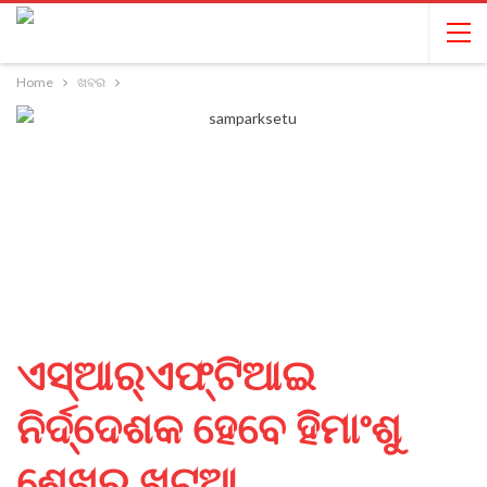
Home
ଖବର
ଏସ୍‌ଆର୍‌ଏଫ୍‌ଟିଆଇ
ନିର୍ଦ୍ଦେଶକ ହେବେ ହିମାଂଶୁ
ଶେଖର ଖଟୁଆ