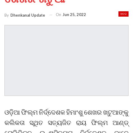
On
Jun 25, 2022
ଖବର
By
Dhenkanal Update
ଓଡ଼ିଆ ଫିଲ୍ମ ନିର୍ଦ୍ଦେଶକ ହିମାଂଶୁ ଶେଖର ଖଟୁଆଙ୍କୁ
କଲିକତା ସ୍ଥିତ ସତ୍ୟଜିତ ରାୟ ଫିଲ୍ମ ଆଣ୍ଡ୍‌
ଟେଲିଭିଜନ ଇନ୍‌ଷ୍ଟିଚ୍ୟୁଟ ନିର୍ଦ୍ଦେଶକ ଭାବେ