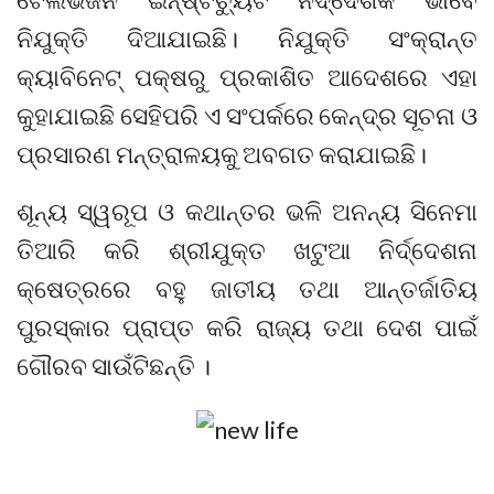
ନିଯୁକ୍ତି ଦିଆଯାଇଛି। ନିଯୁକ୍ତି ସଂକ୍ରାନ୍ତ
କ୍ୟାବିନେଟ୍‌ ପକ୍ଷରୁ ପ୍ରକାଶିତ ଆଦେଶରେ ଏହା
କୁହାଯାଇଛି ସେହିପରି ଏ ସଂପର୍କରେ କେନ୍ଦ୍ର ସୂଚନା ଓ
ପ୍ରସାରଣ ମନ୍ତ୍ରାଳୟକୁ ଅବଗତ କରାଯାଇଛି।
ଶୂନ୍ୟ ସ୍ୱରୂପ ଓ କଥାନ୍ତର ଭଳି ଅନନ୍ୟ ସିନେମା
ତିଆରି କରି ଶ୍ରୀଯୁକ୍ତ ଖଟୁଆ ନିର୍ଦ୍ଦେଶନା
କ୍ଷେତ୍ରରେ ବହୁ ଜାତୀୟ ତଥା ଆନ୍ତର୍ଜାତିୟ
ପୁରସ୍କାର ପ୍ରାପ୍ତ କରି ରାଜ୍ୟ ତଥା ଦେଶ ପାଇଁ
ଗୌରବ ସାଉଁଟିଛନ୍ତି ।