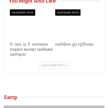
You Might Also Like
ଢେଙ୍କାନାଳ ଖବର
ଢେଙ୍କାନାଳ ଖବର
ଡି. ଆଇ. ଇ. ଟି. ଢେଙ୍କାନାଳ
ଧରାପିଡ଼ିଲେ ଦୁଇ ମୂର୍ତ୍ତିଚୋର
ରାଜ୍ୟରେ ଶ୍ରେଷ୍ଠ ପ୍ରଶିକ୍ଷଣ
ପ୍ରତିଷ୍ଠାନ
LOAD MORE POSTS
Samp