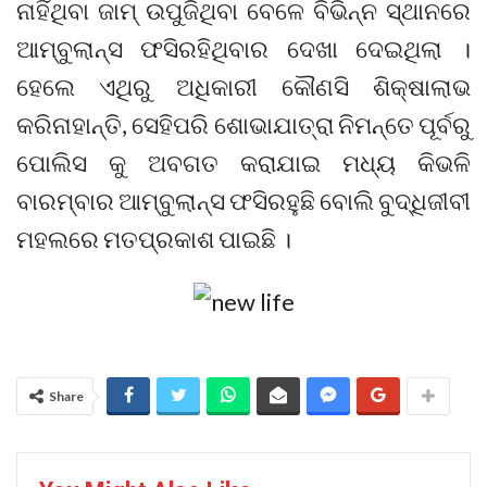
ନାହିଁଥିବା ଜାମ୍ ଉପୁଜିଥିବା ବେଳେ ବିଭିନ୍ନ ସ୍ଥାନରେ
ଆମ୍ବୁଲାନ୍ସ ଫସିରହିଥିବାର ଦେଖା ଦେଇଥିଲା ।
ହେଲେ ଏଥିରୁ ଅଧିକାରୀ କୌଣସି ଶିକ୍ଷାଲାଭ
କରିନାହାନ୍ତି, ସେହିପରି ଶୋଭାଯାତ୍ରା ନିମନ୍ତେ ପୂର୍ବରୁ
ପୋଲିସ କୁ ଅବଗତ କରାଯାଇ ମଧ୍ୟ କିଭଳି
ବାରମ୍ବାର ଆମ୍ବୁଲାନ୍ସ ଫସିରହୁଛି ବୋଲି ବୁଦ୍ଧିଜୀବୀ
ମହଲରେ ମତପ୍ରକାଶ ପାଇଛି ।
Share