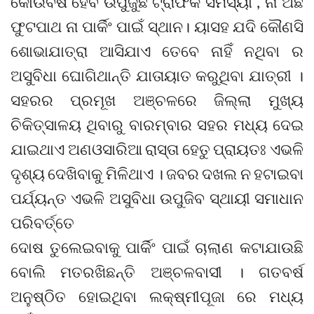
କୋଉବର୍ଷ ହେବ ଉପୁଜୁଛି ଟ୍ରାଫିକ ସମସ୍ୟା , ନା ଅଛି
ଫୁଟପାଥ ନା ପାର୍କିଂ ପାଇଁ ସ୍ଥାନ। ୟାସହ ଯଦି କୌଣସି
ଶୋଭାଯାତ୍ରା ଆସିଯାଏ ତେବେ ନାହିଁ ନଥିବା ର
ଅସୁବିଧା ଘୋଗିଥାନ୍ତି ଯାତାୟାତ କରୁଥିବା ଯାତ୍ରୀ ।
ସହରର ପ୍ରମୂଖ ଅଞ୍ଚଳରେ ଜିଲ୍ଲା ମୁଖ୍ୟ
ଚିକିତ୍ସାଳୟ ଥିବାରୁ ବାରମ୍ବାର ସହର ମଧ୍ୟ ଦେଇ
ଯାଇଥାଏ ଅଣଓସାରିଆ ରାସ୍ତା ହେତୁ ପ୍ରାୟତଃ ଏଭଳି
ଦୃଶ୍ୟ ଦେଖିବାକୁ ମିଳିଥାଏ । ଜବର ଦଖଲ ନ ହଟାଇବା
ପର୍ଯ୍ୟନ୍ତ ଏଭଳି ଅସୁବିଧା ଉପୁଜିବ ସ୍ଥାୟୀ ସମାଧାନ
ପରିବର୍ତ୍ତେ
ଦୋଷ ତୁଲେଇବାକୁ ପାର୍କିଂ ପାଇଁ ଚାଲାଣ କଟାଯାଉଛି
ବୋଲି ମତରଖିଛନ୍ତି ଅଞ୍ଚଳବାସୀ । ଗତବର୍ଷ
ଅନୁଷ୍ଠିତ ହୋଇଥିବା ଲକ୍ଷ୍ମୀପୂଜା ରେ ମଧ୍ୟ