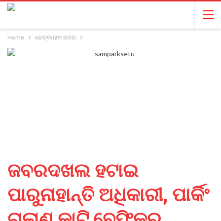
Home
ଢେଙ୍କାନାଳ ଖବର
ଜବରଦଖଲ ହଟାଇ
ପାରୁନାହାନ୍ତି ଅଧିକାରୀ, ପାର୍କିଂ
ଚାଲାଣ କାଟି ବେଫିକର