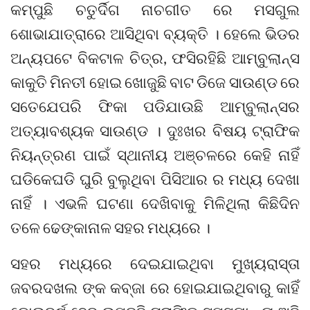
କମ୍ପୁଛି ଚତୁର୍ଦିଗ ନାଚଗୀତ ରେ ମସଗୁଲ
ଶୋଭାଯାତ୍ରାରେ ଆସିଥିବା ବ୍ୟକ୍ତି । ହେଲେ ଭିଡର
ଅନ୍ୟପଟେ ବିକଟାଳ ଚିତ୍ର, ଫସିରହିଛି ଆମ୍ବୁଲାନ୍ସ
କାକୁତି ମିନତୀ ହୋଇ ଖୋଜୁଛି ବାଟ ଡିଜେ ସାଉଣ୍ଡ ରେ
ସତେଯେପରି ଫିକା ପଡିଯାଉଛି ଆମ୍ବୁଲାନ୍ସର
ଅତ୍ୟାବଶ୍ୟକ ସାଉଣ୍ଡ । ଦୁଃଖର ବିଷୟ ଟ୍ରାଫିକ
ନିୟନ୍ତ୍ରଣ ପାଇଁ ସ୍ଥାନୀୟ ଅଞ୍ଚଳରେ କେହି ନାହିଁ
ଘଡିକେଘଡି ଘୁରି ବୁଲୁଥିବା ପିସିଆର ର ମଧ୍ୟ ଦେଖା
ନାହିଁ । ଏଭଳି ଘଟଣା ଦେଖିବାକୁ ମିଳିଥିଲା କିଛିଦିନ
ତଳେ ଢେଙ୍କାନାଳ ସହର ମଧ୍ୟରେ ।
ସହର ମଧ୍ୟରେ ଦେଇଯାଇଥିବା ମୁଖ୍ୟରାସ୍ତା
ଜବରଦଖଲ ଙ୍କ କବ୍ଜା ରେ ହୋଇଯାଇଥିବାରୁ କାହିଁ