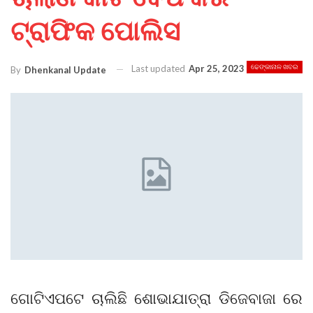
ଟ୍ରାଫିକ ପୋଲିସ
Last updated
Apr 25, 2023
ଢେଙ୍କାନାଳ ଖବର
By
Dhenkanal Update
ଗୋଟିଏପଟେ ଚାଲିଛି ଶୋଭାଯାତ୍ରା ଡିଜେବାଜା ରେ