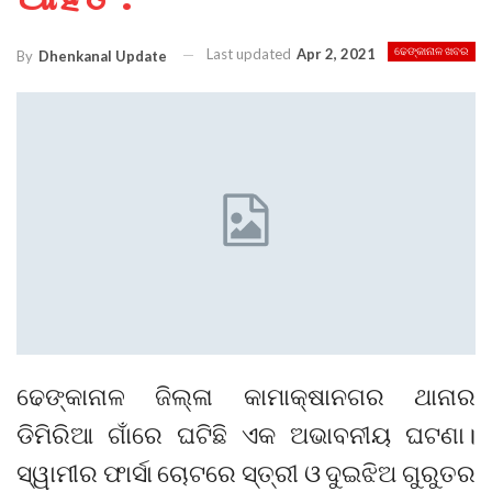
Last updated
Apr 2, 2021
ଢେଙ୍କାନାଳ ଖବର
By
Dhenkanal Update
ଢେଙ୍କାନାଳ ଜିଲ୍ଳା କାମାକ୍ଷାନଗର ଥାନାର
ଡିମିରିଆ ଗାଁରେ ଘଟିଛି ଏକ ଅଭାବନୀୟ ଘଟଣା।
ସ୍ୱାମୀର ଫାର୍ସା ଚୋଟରେ ସ୍ତ୍ରୀ ଓ ଦୁଇଝିଅ ଗୁରୁତର