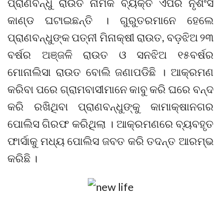
ପ୍ରାଣବନ୍ଧୁ ରାଉତ ନାମକ ବ୍ୟକ୍ତି ଏପରି ନୃଶଂସ
କାଣ୍ଡ ଘଟାଇଛନ୍ତି । ଗୁରୁତରମାନେ ହେଲେ
ପ୍ରାଣବନ୍ଧୁଙ୍କ ପତ୍ନୀ ମିନାକ୍ଷୀ ରାଉତ, ବଡ଼ଝିଅ ୨୩
ବର୍ଷର ଅଞ୍ଜଳି ରାଉତ ଓ ସନଝିଅ ୧୫ବର୍ଷର
ମୋନାଲିସା ରାଉତ ବୋଲି ଜଣାପଡିଛି । ଆକ୍ରମଣ
କରିବା ପରେ ଗ୍ରାମବାସୀମାନେ କାବୁ କରି ଘରେ ବନ୍ଦ
କରି ରଖିଥିବା ପ୍ରାଣବନ୍ଧୁଙ୍କୁ କାମାକ୍ଷାନଗର
ପୋଲିସ ଗିରଫ କରିଥିଲା । ଆକ୍ରମଣରେ ବ୍ୟବହୃତ
ଫାର୍ସାକୁ ମଧ୍ୟ ପୋଲିସ ଜବତ କରି ତଦନ୍ତ ଆରମ୍ଭ
କରିଛି ।