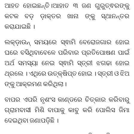
ଆହତ ହୋଇଛନ୍ତି।ଆହାତ ୩ ଜଣ ଗୁରୁତ୍ଵରଙ୍କୁ
କଟକ ବଡ଼ ଡ଼ାକ୍ତର ଖାନା ଙ୍କୁ ସ୍ଥାନନ୍ତର
କରାଯାଇଛି ।
ଲକ୍ଡ଼ାଉନ୍‌ ସମୟରେ ସ୍ଵାମି ବେରୋଜଗାର ହୋଇ
ଘରେ ବସିଥିବାବେଳେ ପରିବାର ପ୍ରତିପୋଷଣ ପାଇଁ
ଅର୍ଥ ସମସ୍ୟା ନେଇ ସ୍ଵାମି ସ୍ତ୍ରୀ ଝଗଢା ହୋଇ
ଥ୍ରଲେ । ଏଥିରେ ଉତ୍‌କ୍ଷିପ୍ତ ହୋଇ । ସ୍ତ୍ରୀ ଓ ଝିଅ
ଙ୍କୁ ଆକ୍ରମଣ କରିଥିଲା।
ବାପର ଏପରି ନୃଶଂସ କାଣ୍ଡରେ ଚିତ୍କାର କରିବାରୁ
ଗ୍ରାମବାସୀ ମିଶି ବାପାକୁ କାବୁ କରି ପୋଲିସ ଜିମା
ଦେଇଥିବା ଜଣାପଡ଼ିଛି ।