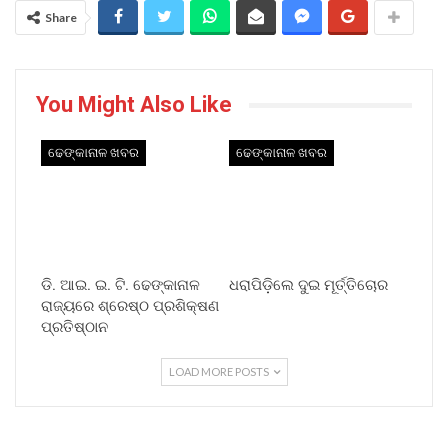
Share
You Might Also Like
ଢେଙ୍କାନାଳ ଖବର
ଢେଙ୍କାନାଳ ଖବର
ଡି. ଆଇ. ଇ. ଟି. ଢେଙ୍କାନାଳ
ଧରାପିଡ଼ିଲେ ଦୁଇ ମୂର୍ତ୍ତିଚୋର
ରାଜ୍ୟରେ ଶ୍ରେଷ୍ଠ ପ୍ରଶିକ୍ଷଣ
ପ୍ରତିଷ୍ଠାନ
LOAD MORE POSTS