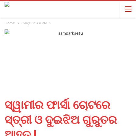
Home
ଢେଙ୍କାନାଳ ଖବର
ସ୍ୱାମୀର ଫାର୍ସା ଚୋଟରେ
ସ୍ତ୍ରୀ ଓ ଦୁଇଝିଅ ଗୁରୁତର
ଆହତ !