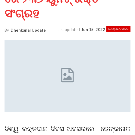
ସଂଗ୍ରହ
Last updated
Jun 15, 2022
ଢେଙ୍କାନାଳ ଖବର
By
Dhenkanal Update
ବିଶ୍ୱ ରକ୍ତଦାନ ଦିବସ ଅବସରରେ ଢେଙ୍କାନାଳ