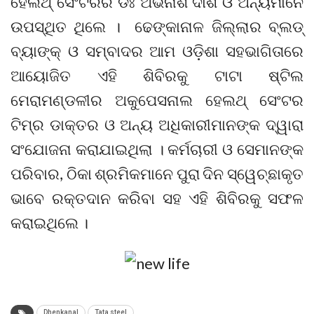
ହେଲଥ୍ ସେଂଟରର ଡଃ ଅଭିନାଶ ଦାଶ ଓ ଅନ୍ୟମାନେ
ଉପସ୍ଥିତ ଥିଲେ । ଢେଙ୍କାନାଳ ଜିଲ୍ଲାର ବ୍ଲଡ୍
ବ୍ୟାଙ୍କ୍ ଓ ସମ୍ବାଦର ଆମ ଓଡ଼ିଶା ସହଭାଗିତାରେ
ଆୟୋଜିତ ଏହି ଶିବିରକୁ ଟାଟା ଷ୍ଟିଲ
ମେରାମଣ୍ଡଳୀର ଅକୁପେସନାଲ ହେଲଥ୍ ସେଂଟର
ଟିମ୍‌ର ଡାକ୍ତର ଓ ଅନ୍ୟ ଅଧିକାରୀମାନଙ୍କ ଦ୍ୱାରା
ସଂଯୋଜନା କରାଯାଇଥିଲା । କର୍ମଚାରୀ ଓ ସେମାନଙ୍କ
ପରିବାର, ଠିକା ଶ୍ରମିକମାନେ ପୁରା ଦିନ ସ୍ୱେଚ୍ଛାକୃତ
ଭାବେ ରକ୍ତଦାନ କରିବା ସହ ଏହି ଶିବିରକୁ ସଫଳ
କରାଇଥିଲେ ।
Dhenkanal
Tata steel