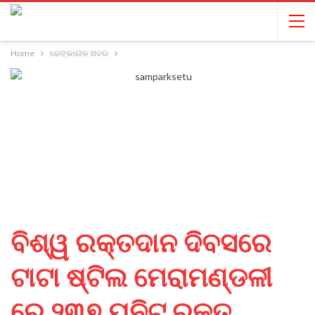
Home
ଢେଙ୍କାନାଳ ଖବର
ବିଶ୍ୱ ରକ୍ତଦାନ ଦିବସରେ
ଟାଟା ଷ୍ଟିଲ ମେରାମଣ୍ଡଳୀ
ରେ ୨୩୭ ୟୁନିଟ୍ ରକ୍ତ