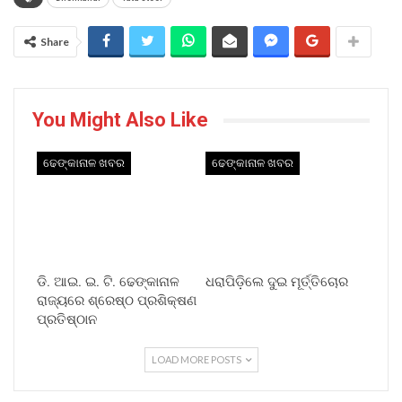
Share
You Might Also Like
ଢେଙ୍କାନାଳ ଖବର
ଢେଙ୍କାନାଳ ଖବର
ଡି. ଆଇ. ଇ. ଟି. ଢେଙ୍କାନାଳ
ଧରାପିଡ଼ିଲେ ଦୁଇ ମୂର୍ତ୍ତିଚୋର
ରାଜ୍ୟରେ ଶ୍ରେଷ୍ଠ ପ୍ରଶିକ୍ଷଣ
ପ୍ରତିଷ୍ଠାନ
LOAD MORE POSTS