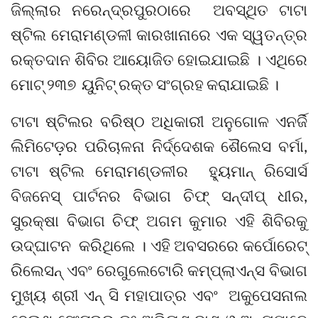
ଜିଲ୍ଲାର ନରେନ୍ଦ୍ରପୁରଠାରେ ଅବସ୍ଥିତ ଟାଟା
ଷ୍ଟିଲ ମେରାମଣ୍ଡଳୀ କାରଖାନାରେ ଏକ ସ୍ୱତନ୍ତ୍ର
ରକ୍ତଦାନ ଶିବିର ଆୟୋଜିତ ହୋଇଯାଇଛି । ଏଥିରେ
ମୋଟ୍ ୨୩୭ ୟୁନିଟ୍ ରକ୍ତ ସଂଗ୍ରହ କରାଯାଇଛି ।
ଟାଟା ଷ୍ଟିଲର ବରିଷ୍ଠ ଅଧିକାରୀ ଅନୁଗୋଳ ଏନର୍ଜି
ଲିମିଟେଡ଼ର ପରିଚାଳନା ନିର୍ଦ୍ଦେଶକ ଶୈଲେସ ବର୍ମା,
ଟାଟା ଷ୍ଟିଲ ମେରାମଣ୍ଡଳୀର ହ୍ୟୁମାନ୍ ରିସୋର୍ସ
ବିଜନେସ୍ ପାର୍ଟନର ବିଭାଗ ଚିଫ୍ ସନ୍ଦୀପ୍ ଧୀର,
ସୁରକ୍ଷା ବିଭାଗ ଚିଫ୍ ଅଗମ କୁମାର ଏହି ଶିବିରକୁ
ଉଦ୍‌ଘାଟନ କରିଥିଲେ । ଏହି ଅବସରରେ କର୍ପୋରେଟ୍
ରିଲେସନ୍ ଏବଂ ରେଗୁଲେଟୋରି କମ୍ପ୍ଲାଏନ୍ସ ବିଭାଗ
ମୁଖ୍ୟ ଶ୍ରୀ ଏନ୍ ସି ମହାପାତ୍ର ଏବଂ ଅକୁପେସନାଲ