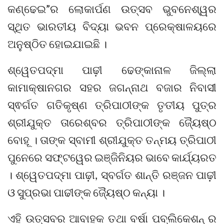
କଣ୍ଢେଇ”ର ଲୋକାର୍ପଣ ଉତ୍ସବ ଭୁବନେଶ୍ୱର
ସ୍ଥିତ ଭାରତୀୟ ବିଦ୍ୟା ଭବନ ପ୍ରେକ୍ଷାଳୟରେ
ଅନୁଷ୍ଠିତ ହୋଇଯାଇଛି ।
ଶ୍ୱେତପଦ୍ମା ପାଢ଼ୀ ଢେଙ୍କାନାଳ ଜିଲ୍ଲା
କାମାକ୍ଷାନଗର ସହର ଜଗନ୍ନାଥ ବଜାର ନିବାସୀ
ସ୍ଵର୍ଗତ ଗତିକୃଷ୍ଣ ତ୍ରିପାଠୀଙ୍କ ତୃତୀୟ ପୁତ୍ର
ଶ୍ରୀଯୁକ୍ତ ତାରେଶ୍ବର ତ୍ରିପାଠୀଙ୍କ ଜ୍ୟୈଷ୍ଠ
ବୋହୂ । ତାଙ୍କ ସ୍ବାମୀ ଶ୍ରୀଯୁକ୍ତ ତନ୍ମୟ ତ୍ରିପାଠୀ
ପୁନେରେ ସଫ୍ଟୱେର ଇଞ୍ଜିନିୟର ଭାବେ କାର୍ଯ୍ୟରତ
। ଶ୍ୱେତପଦ୍ମା ପାଢ଼ୀ, ସ୍ବର୍ଗତ ଶାନ୍ତି ରଞ୍ଜନ ପାଢ଼ୀ
ଓ ସୁପ୍ରଭା ପାଢୀଙ୍କ ଜ୍ୟୈଷ୍ଠ କନ୍ୟା ।
ଏହି ଉତ୍ସବର ଆବାହକ ତଥା ବର୍ଷା ପବ୍ଲିକେଶନ୍ ର