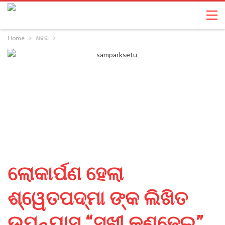
Home
ଖବର
ଲୋକାର୍ପଣ ହେଲା
ଶ୍ୱେତପଦ୍ମା ଙ୍କ ଲିଖିତ
ଉପନ୍ୟାସ “ସଖୀ କଣ୍ଢେଇ”