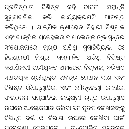
ପ୍ରତିଷ୍ଠାତା ବିଶିଷ୍ଟ କବି ବାଦଲ ମହାନ୍ତି
ସୁସ୍ବାଗତିକା କରି କାର୍ଯ୍ୟକ୍ରମଟି ଆରମ୍ଭ
କରିଥିଲେ । ଗାଳ୍ପିକ କ୍ଷୀରୋଦ ବିହାରୀ ବିଶ୍ବାଳ
ଏବଂ ଗାଳ୍ପିକା ସ୍ନେହଲତା ଦାସ ଲେଙ୍କାଙ୍କ ସୁନ୍ଦର
ସଂଯୋଜନାରେ ମୁଖ୍ୟ ଅତିଥି ସୁସାହିତ୍ୟିକା ଡଃ
ହିରଣ୍ମୟୀ ମିଶ୍ର, ସମ୍ମାନିତ ଅତିଥି ବିଶିଷ୍ଟ
କଥାଶିଳ୍ପୀ ଶ୍ରୀଯୁକ୍ତ ଅମରେଶ ବିଶ୍ବାଳ, ବରିଷ୍ଠ
ସାହିତ୍ୟିକ ଶ୍ରୀଯୁକ୍ତ ପବିତ୍ର ମୋହନ ଦାଶ ଏବଂ
ବିଶିଷ୍ଟ ଔପନ୍ୟାସିକା ଏବଂ ମୈତ୍ରେୟୀ ଲେଖିକା
ସଂଗଠନର ସମ୍ପାଦିକା ଲକ୍ଷ୍ମୀ ଚାନ୍ଦ ଉପନ୍ୟାସ
ଉପରେ ଆଲୋକପାତ କରିବା ସହ ନୂତନ ଲେଖକଙ୍କୁ
ବିଭିନ୍ନ ବର୍ଗ ଓ ବିଭାଗ ଉପରେ ଲେଖିବା ପାଇଁ
ପ୍ରେରଣା ଦେଇଥିଲେ । ଉନ୍ମୋଚିତ ପୁସ୍ତକର