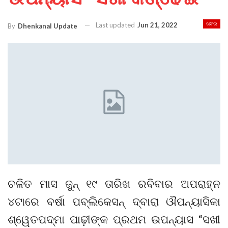
Last updated
Jun 21, 2022
ଖବର
By
Dhenkanal Update
ଚଳିତ ମାସ ଜୁନ୍ ୧୯ ତାରିଖ ରବିବାର ଅପରାହ୍ନ
୪ଟାରେ ବର୍ଷା ପବ୍ଲିକେସନ୍ ଦ୍ବାରା ଔପନ୍ୟାସିକା
ଶ୍ୱେତପଦ୍ମା ପାଢ଼ୀଙ୍କ ପ୍ରଥମ ଉପନ୍ୟାସ “ସଖୀ