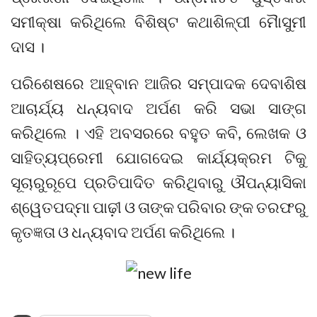
ସମୀକ୍ଷା କରିଥିଲେ ବିଶିଷ୍ଟ କଥାଶିଳ୍ପୀ ମୈାସୁମୀ
ଦାସ ।
ପରିଶେଷରେ ଆହ୍ବାନ ଆଜିର ସମ୍ପାଦକ ଦେବାଶିଷ
ଆଚାର୍ଯ୍ୟ ଧନ୍ୟବାଦ ଅର୍ପଣ କରି ସଭା ସାଙ୍ଗ
କରିଥିଲେ । ଏହି ଅବସରରେ ବହୁତ କବି, ଲେଖକ ଓ
ସାହିତ୍ୟପ୍ରେମୀ ଯୋଗଦେଇ କାର୍ଯ୍ୟକ୍ରମ ଟିକୁ
ସୂଚାରୁରୂପେ ପ୍ରତିପାଦିତ କରିଥିବାରୁ ଔପନ୍ୟାସିକା
ଶ୍ୱେତପଦ୍ମା ପାଢ଼ୀ ଓ ତାଙ୍କ ପରିବାର ଙ୍କ ତରଫରୁ
କୃତଜ୍ଞତା ଓ ଧନ୍ୟବାଦ ଅର୍ପଣ କରିଥିଲେ ।