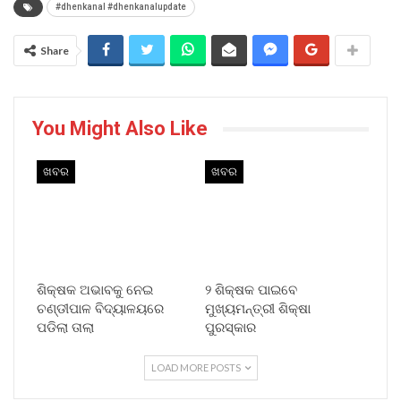
#dhenkanal #dhenkanalupdate
Share
You Might Also Like
ଖବର
ଖବର
ଶିକ୍ଷକ ଅଭାବକୁ ନେଇ
୨ ଶିକ୍ଷକ ପାଇବେ
ଚଣ୍ଡୀପାଳ ବିଦ୍ୟାଳୟରେ
ମୁଖ୍ୟମନ୍ତ୍ରୀ ଶିକ୍ଷା
ପଡିଲା ତାଲା
ପୁରସ୍କାର
LOAD MORE POSTS