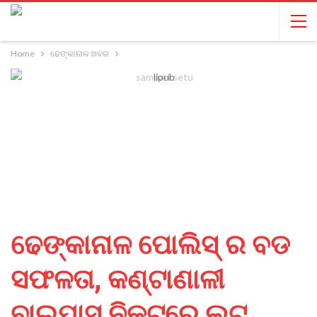
Home
ଢେଙ୍କାନାଳ ଖବର
ଢେଙ୍କାନାଳ ପୋଲିସ୍ ର ବଡ
ସଫଳତା, କଣ୍ଟାଣାଳୀ
ବାଇପାସ ନିକଟରେ ଲୁଟ୍