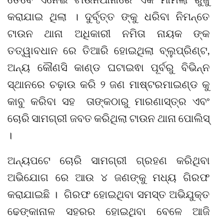
କରାଯାଇ ଥିଲା । ଦୁର୍ବୃତ୍ତ ଙ୍କୁ ଧରିବା ନିମନ୍ତେ
ଟାଉନ ଥାନା ଅଧିକାରୀ ନମିତା ନାୟକ ଙ୍କ
ତତ୍ୱାବଧାନ ରେ ତିଆରି ହୋଇଥିଲା ବ୍ଲୁପ୍ରିଣ୍ଟ,
ଅନ୍ୟ କୌଣସି କାଣ୍ଡ ଘଟାଇଵା ପୂର୍ବରୁ ବିଭିନ୍ନ
ସ୍ଥାନରେ ଚଢ଼ାଉ କରି ୨ ଜଣ ମାଷ୍ଟରମାଇଣ୍ଡ କୁ
କାବୁ କରିବା ସହ ତାଙ୍କଠାରୁ ମାରଣାସ୍ତ୍ର ଏବଂ
ଚୋରି ସାମଗ୍ରୀ ଜବତ କରିଥିଲା ଟାଉନ ଥାନା ପୋଲିସ୍
।
ଅନ୍ୟପଟେ ଚୋରି ସାମଗ୍ରୀ ଗ୍ରହଣ କରିଥିବା
ଅଭିଯୋଗ ରେ ଆଉ ୪ ଜଣଙ୍କୁ ମଧ୍ୟ ଗିରଫ
କରାଯାଇଛି । ଗିରଫ ହୋଇଥିବା ସମସ୍ତ ଅଭିଯୁକ୍ତ
ଢେଙ୍କାନାଳ ସହରର ହୋଇଥିବା ବେଳେ ଆଜି