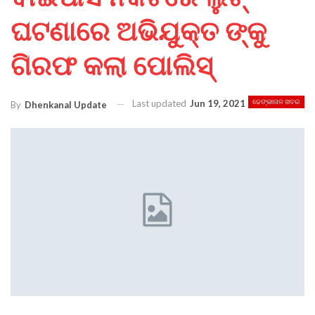
ଘଟଣାରେ ଅଭିଯୁକ୍ତ ଙ୍କୁ
ଗିରଫ କଲା ପୋଲିସ୍
Last updated
Jun 19, 2021
ଢେଙ୍କାନାଳ ଖବର
By
Dhenkanal Update