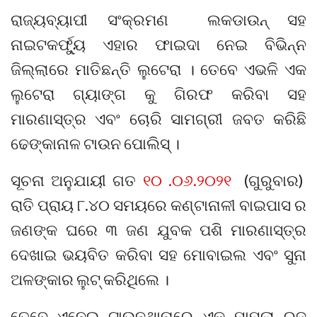
ରାଜ୍ୟବ୍ୟାପୀ ସଂକ୍ରମଣ ଲକଡାଉନ୍ ସହ
ନାଇଟକର୍ଫ୍ୟୁ ଏହାର ଫାଇଦା ନେଇ ବିଭିନ୍ନ
ଜିଲ୍ଲାରେ ମାତିଛନ୍ତି ଲୁଟେରା । ତେବେ ଏଭଳି ଏକ
ଲୁଟେରା ଗ୍ୟାଙ୍ଗ କୁ ଗିରଫ କରିବା ସହ
ମାରଣାସ୍ତ୍ର ଏବଂ ଚୋରି ସାମଗ୍ରୀ ଜବତ କରିଛି
ଢେଙ୍କାନାଳ ଟାଉନ ପୋଲିସ୍ ।
ସୂଚନା ଅନୁଯାୟୀ ଗତ
୧୦ .୦୬.୨୦୨୧
(ଗୁରୁବାର)
ରାତି ପ୍ରାୟ ୮.୪୦ ସମୟରେ କଣ୍ଟାନାଳୀ ବାଇପାସ ର
ଜଣଙ୍କ ଘରେ ୩ ଜଣ ଯୁବକ ପଶି ମାରଣାସ୍ତ୍ର
ଦେଖାଇ ଭୟବିତ କରିବା ସହ ମୋବାଇଲ ଏବଂ ସୁନା
ଅଳଙ୍କାର ଲୁଟ୍ କରିଥିଲେ ।
ତେବେ ଏନେଇ ଟାଉନଥାନାରେ ଏକ ମାମଲା ରୁଜୁ