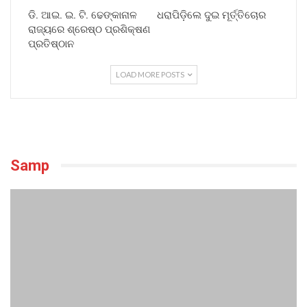
ଡି. ଆଇ. ଇ. ଟି. ଢେଙ୍କାନାଳ
ଧରାପିଡ଼ିଲେ ଦୁଇ ମୂର୍ତ୍ତିଚୋର
ରାଜ୍ୟରେ ଶ୍ରେଷ୍ଠ ପ୍ରଶିକ୍ଷଣ
ପ୍ରତିଷ୍ଠାନ
LOAD MORE POSTS
Samp