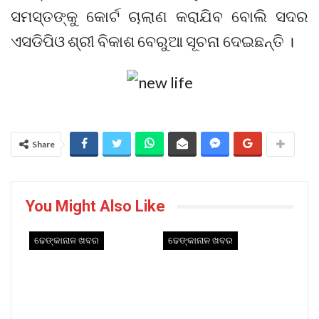
ସମସ୍ତଙ୍କୁ କୋର୍ଟ ଚାଲାଣ କରାଯିବ ବୋଲି ସଦର
ଏସଡିପିଓ ଶ୍ରୀ ବିକାଶ ବେରୁଆ ସୂଚନା ଦେଇଛନ୍ତି ।
Share
You Might Also Like
ଢେଙ୍କାନାଳ ଖବର
ଢେଙ୍କାନାଳ ଖବର