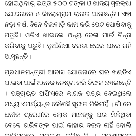
ହୋଇଥିବାରୁ ଭତ୍ତା ୫୦୦ ଟଙ୍କା ଓ ଖାଦ୍ୟ ସୁରକ୍ଷା
ଯୋଜନାରେ ୫ କିଲୋଗ୍ରାମ ଚାଉଳ ପାଉଛନ୍ତି। ଏହା
ଛଡ଼ା ବର୍ଷା ଦିନେ ବିଲବାଡ଼ି କାମ କରି ପେଟ ପୋଷିବାକୁ
ପଡୁଛି। ଓଳିଏ ଖାଇଲେ ଅନ୍ୟ ବେଳା ପାଇଁ ଚିନ୍ତା
କରିବାକୁ ପଡୁଛି। ନୁଆଁଣିଆ ବରଡା ଛପର ଘରେ ରହି
ଆସୁଛନ୍ତି।
ପ୍ରଧାନମନ୍ତ୍ରୀ ଆବାସ ଯୋଜନାରେ ଘର ଖଣ୍ଡିଏ
ପାଇବା ପାଇଁ ଅନେକ ଚେଷ୍ଟା କରି ବିଫଳ ହୋଇଛନ୍ତି
। ପଞ୍ଚାୟତ ଅଫିସରେ କାଗଜ ପତ୍ର ଦେଇଥିଲେ
ମଧ୍ୟ ଏପର୍ଯ୍ୟନ୍ତ କୌଣସି ସୁଫଳ ମିଳିନାହିଁ । ଗାଁ ରେ
ଧନୀକ ଶ୍ରେଣୀର ଲୋକ ମାନଙ୍କୁ ଘର ମିଳିଥିବା
ବେଳେ ଗରିବଙ୍କ ପାଇଁ କାହାର ଦରଦ ନାହିଁ ବୋଲି
ଭାରିମନରେ ପ୍ରକାଶ କରିଛନ୍ତି । ପ୍ରଶାସନକୁ