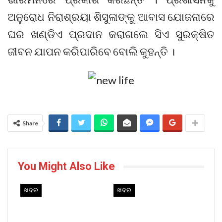
ଅନୁରୋଧ ନିରାଶ୍ରୟା ଶିସୁଳାଙ୍କୁ ଆବାସ ଯୋଜନାରେ
ଘର ଖଣ୍ଡିଏ ପ୍ରଦାନ କରାଗଲେ ସିଏ ସୁରକ୍ଷିତ
ଜୀବନ ଯାପନ କରିପାରିବେ ବୋଲି କୁହନ୍ତି ।
Share
You Might Also Like
ଖବର
ଖବର