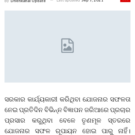
Last updated
Sep 7, 2021
By
Dhenkanal Update
ସରକାର କାର୍ଯ୍ୟକାରୀ କରିଥିବା ଯୋଜନାର ସଫଳତା
ନେଇ ପ୍ରତିଦିନ ବିଭିନ୍ନ ବିଜ୍ଞାପନ ଜରିଆରେ ପ୍ରଚାର
ପ୍ରସାର କରୁଥିବା ବେଳେ ତୃଣମୂଳ ସ୍ତରରେ
ଯୋଜନାର ସଫଳ ରୂପାୟନ ହୋଇ ପାରୁ ନାହିଁ।