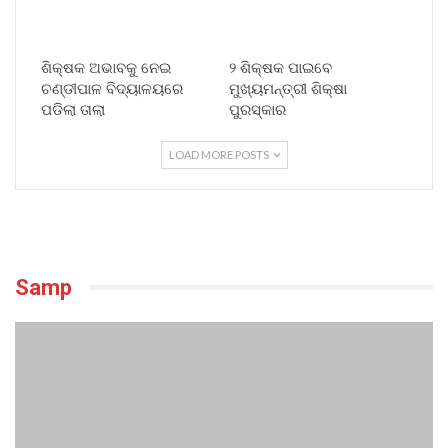
ଶିକ୍ଷକ ଅଭାବକୁ ନେଇ
୨ ଶିକ୍ଷକ ପାଇବେ
ଚଣ୍ଡୀପାଳ ବିଦ୍ୟାଳୟରେ
ମୁଖ୍ୟମନ୍ତ୍ରୀ ଶିକ୍ଷା
ପଡିଲା ତାଲା
ପୁରସ୍କାର
LOAD MORE POSTS
Samp