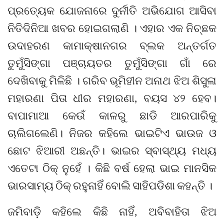
ପ୍ରତ୍ୟେକ ଯୋଜନାରେ ଦୁର୍ନୀତି ଅଭିଯୋଗ ଆସିବା
ନିତିଦିନିଆ ଖବର ହୋଇଗଲାଣି । ଏହାର ଏକ ନିଚ୍ଛକ
ଉଦାହରଣ କାମାକ୍ଷାନଗର ବ୍ଲକ ଅନ୍ତର୍ଗତ
ତୁମୁଁସିଙ୍ଗା ପଞ୍ଚାୟତର ତୁମୁଁସିଙ୍ଗା ଗାଁ ରେ
ଦେଖିବାକୁ ମିଳିଛି । ଗରିବ ଭୂମିହୀନ ଅନାଥ ଝିଅ ଶିସୁଳା
ମହାରଣା ପିତା ଧୀର ମହାରଣା, ବୟସ ୪୨ ହେବ।
ବାପାମାଆ କେଉଁ କାଳରୁ ଛାଡି ଆରପାରିକୁ
ଚାଲିଗଲେଣି। ନିଜର କହିଲେ ଭାଇଟିଏ ଭାଉଜ ଓ
ଛୋଟ ଝିଆରୀ ଅଛନ୍ତି। ଭାଇର ସ୍ବାସ୍ଥ୍ୟ ମଧ୍ୟ
ଏତେଟା ଠିକ୍ ନୁହେଁ । କିଛି ବର୍ଷ ହେଲା ଭାଇ ମାନସିକ
ଭାରସାମ୍ୟ ଠିକ୍ ରହୁନାହିଁ ବୋଲି ସାହିପଡିଶା କହନ୍ତି ।
ଜମିବାଡ଼ି କହିଲେ କିଛି ନାହିଁ, ଅବିବାହିତା ଝିଅ