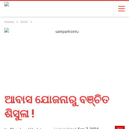
Home
ଖବର
ଆବାସ ଯୋଜନାରୁ ବଞ୍ଚିତ
ଶିସୁଳା !
ଖବର