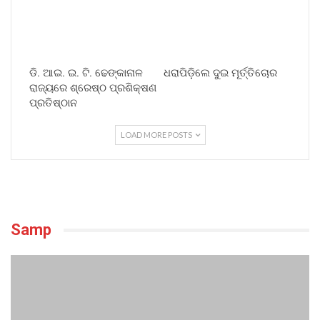
ଡି. ଆଇ. ଇ. ଟି. ଢେଙ୍କାନାଳ
ଧରାପିଡ଼ିଲେ ଦୁଇ ମୂର୍ତ୍ତିଚୋର
ରାଜ୍ୟରେ ଶ୍ରେଷ୍ଠ ପ୍ରଶିକ୍ଷଣ
ପ୍ରତିଷ୍ଠାନ
LOAD MORE POSTS
Samp