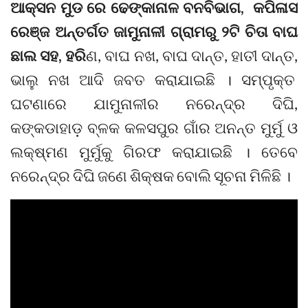
ଆକ୍ସନ ମୁଡ ରେ ଢେଙ୍କାନାଳ ବନବିଭାଗ, କପିଳାସ
ରେଞ୍ଜ ଅନ୍ତର୍ଗତ ଜାମୁନାଳୀ ଗ୍ରାମରୁ ୨ଟି ଚିତା ବାଘ
ଛାଲ ସହ, ହରି
ଣ, ବାଘ ନଖ, ବାଘ ଦାନ୍ତ, ହାତୀ ଦାନ୍ତ,
ଭାଲୁ ନଖ ଆଦି ଜବତ କରାଯାଇଛି । ସମ୍ପୃକ୍ତ
ଘଟଣାରେ ଯାମୁନାଳୀର ନରେନ୍ଦ୍ର ଦିଘି,
କଙ୍କଡାହାଡ଼ ବ୍ଳକ କଳସପୁର ଗାଁର ଅନନ୍ତ ମୁର୍ମୁ ଓ
ଲକ୍ଷ୍ମଣ ମୁର୍ମୁକୁ ଗିରଫ କରାଯାଇଛି । ତେବେ
ନରେନ୍ଦ୍ର ଦିଘି ଜଣେ ଶିକ୍ଷକ ବୋଲି ସୂଚନା ମିଳିଛି ।