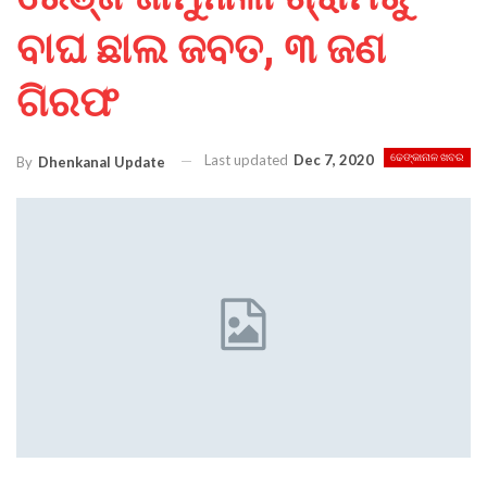
ବାଘ ଛାଲ ଜବତ, ୩ ଜଣ
ଗିରଫ
Last updated
Dec 7, 2020
ଢେଙ୍କାନାଳ ଖବର
By
Dhenkanal Update