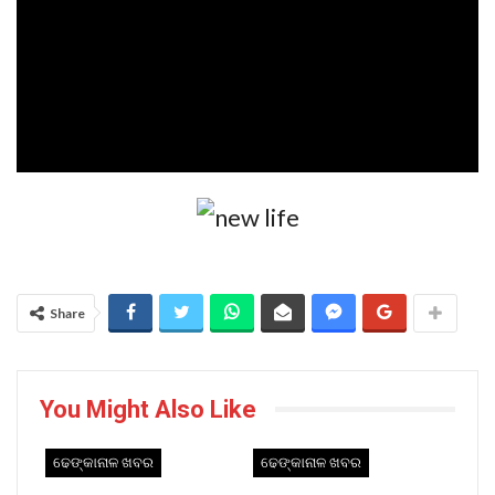
Share
You Might Also Like
ଢେଙ୍କାନାଳ ଖବର
ଢେଙ୍କାନାଳ ଖବର