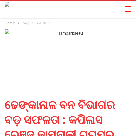
Home
ଢେଙ୍କାନାଳ ଖବର
ଢେଙ୍କାନାଳ ବନ ବିଭାଗର
ବଡ଼ ସଫଳତା : କପିଳାସ
ରେଞ୍ଜ ଜାମୁନାଳୀ ଗ୍ରାମରୁ