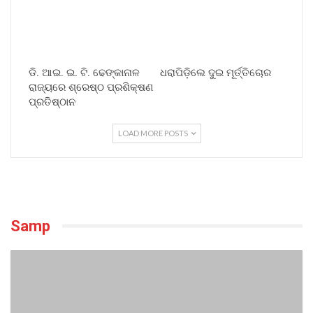
ଡି. ଆଇ. ଇ. ଟି. ଢେଙ୍କାନାଳ
ଧରାପିଡ଼ିଲେ ଦୁଇ ମୂର୍ତ୍ତିଚୋର
ରାଜ୍ୟରେ ଶ୍ରେଷ୍ଠ ପ୍ରଶିକ୍ଷଣ
ପ୍ରତିଷ୍ଠାନ
LOAD MORE POSTS
Samp