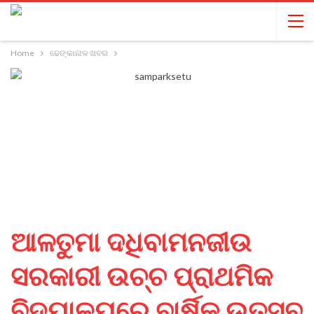
Home
ଢେଙ୍କାନାଳ ଖବର
ଆଳତୁମା ଦଧିବାମନଜୀଉ
ସରକାରୀ ଉଚ୍ଚ ପ୍ରାଥମିକ
ବିଦ୍ୟାଳୟରେ ବାର୍ଷିକ ଉତ୍ସବ