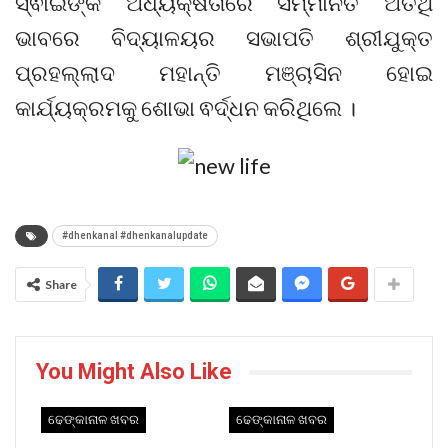
ସ୍ଵାଇଁଙ୍କ ଅଧ୍ୟକ୍ଷତାରେ ସମ୍ମାନିତ ଅତିଥି
ଭାବରେ ବିଦ୍ୟାଳୟର ସଭାପତି ଶ୍ରୀଯୁକ୍ତ
ପ୍ରହଲ୍ଲାଦ ମହାନ୍ତି ମଞ୍ଚାସିନ ହୋଇ
କାର୍ଯ୍ୟକ୍ରମକୁ ଶୋଭା ଵର୍ଦ୍ଧନ କରିଥିଲେ ।
#dhenkanal #dhenkanalupdate
Share
You Might Also Like
ଢେଙ୍କାନାଳ ଖବର
ଢେଙ୍କାନାଳ ଖବର