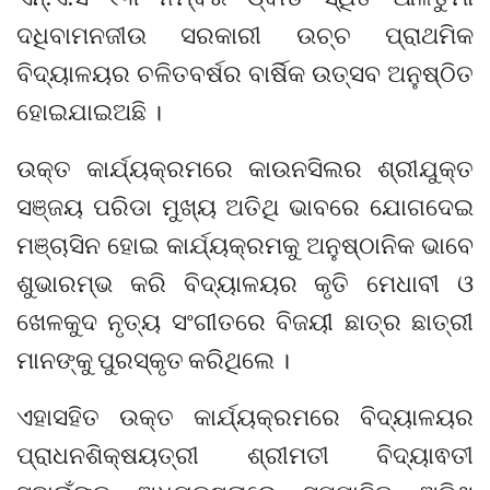
ଦଧିବାମନଜୀଉ ସରକାରୀ ଉଚ୍ଚ ପ୍ରାଥମିକ
ବିଦ୍ୟାଳୟର ଚଳିତବର୍ଷର ବାର୍ଷିକ ଉତ୍ସବ ଅନୁଷ୍ଠିତ
ହୋଇଯାଇଅଛି ।
ଉକ୍ତ କାର୍ଯ୍ୟକ୍ରମରେ କାଉନସିଲର ଶ୍ରୀଯୁକ୍ତ
ସଞ୍ଜୟ ପରିଡା ମୁଖ୍ୟ ଅତିଥି ଭାବରେ ଯୋଗଦେଇ
ମଞ୍ଚାସିନ ହୋଇ କାର୍ଯ୍ୟକ୍ରମକୁ ଅନୁଷ୍ଠାନିକ ଭାବେ
ଶୁଭାରମ୍ଭ କରି ବିଦ୍ୟାଳୟର କୃତି ମେଧାବୀ ଓ
ଖେଳକୁଦ ନୃତ୍ୟ ସଂଗୀତରେ ବିଜୟୀ ଛାତ୍ର ଛାତ୍ରୀ
ମାନଙ୍କୁ ପୁରସ୍କୃତ କରିଥିଲେ ।
ଏହାସହିତ ଉକ୍ତ କାର୍ଯ୍ୟକ୍ରମରେ ବିଦ୍ୟାଳୟର
ପ୍ରାଧନଶିକ୍ଷୟତ୍ରୀ ଶ୍ରୀମତୀ ବିଦ୍ୟାଵତୀ