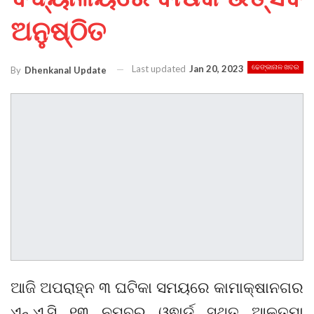
ଅନୁଷ୍ଠିତ
Last updated
Jan 20, 2023
ଢେଙ୍କାନାଳ ଖବର
By
Dhenkanal Update
ଆଜି ଅପରାହ୍ନ ୩ ଘଟିକା ସମୟରେ କାମାକ୍ଷାନଗର
ଏନ୍.ଏ.ସି ୧୩ ନମ୍ବର ଓ୍ଵାର୍ଡ ସ୍ଥିତ ଆଳତୁମା