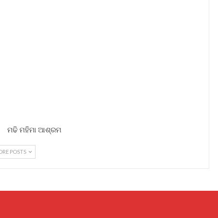
ମଢି ମହିମା ଆଶ୍ରମ
ORE POSTS