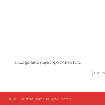
ଅନନ୍ତପୁର ପାହାଡ ମଧ୍ୟରେ ଲୁଚି ରହିଛି ହାତୀ ଗିର୍ଜା
LOAD M
© 2026 - Dhenkanal Update. All Rights Reserved.