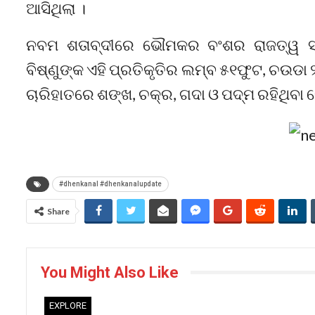
ଆସିଥିଲା ।
ନବମ ଶତାବ୍ଦୀରେ ଭୌମକର ବଂଶର ରାଜତ୍ୱ ସମ
ବିଷ୍ଣୁଙ୍କ ଏହି ପ୍ରତିକୃତିର ଲମ୍ବ ୫୧ଫୁଟ, ଚଉଡା
ଚାରିହାତରେ ଶଙ୍ଖ, ଚକ୍ର, ଗଦା ଓ ପଦ୍ମ ରହିଥିବା ବ
#dhenkanal #dhenkanalupdate
Share
You Might Also Like
EXPLORE