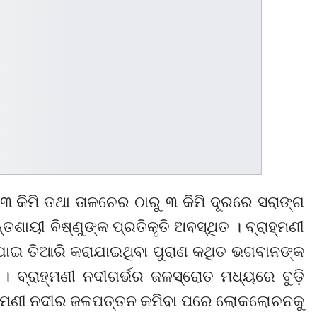
୨୩ କିମି ତଥା ତାଳଚେର ଠାରୁ ୩ କିମି ଦୂରରେ ସରାଙ୍ଗ
ଶାୟୀ ବିଷ୍ଣୁଙ୍କ ପ୍ରତିକୃତି ଅବସ୍ଥିତ । ବ୍ରାହ୍ମଣୀ
ାଇ ତିଆରି କରାଯାଇଥିବା ପୁରାଣ କଥିତ ଭଗବାନଙ୍କ
। ବ୍ରାହ୍ମଣୀ ନଦୀଗର୍ଭର ଜଳସ୍ରୋତ ମଧ୍ୟରେ ବୁଡ଼ି
ରାହ୍ମଣୀ ନଦୀର ଜଳପତ୍ତନ କମିବା ପରେ ଲୋକଲୋଚନକୁ