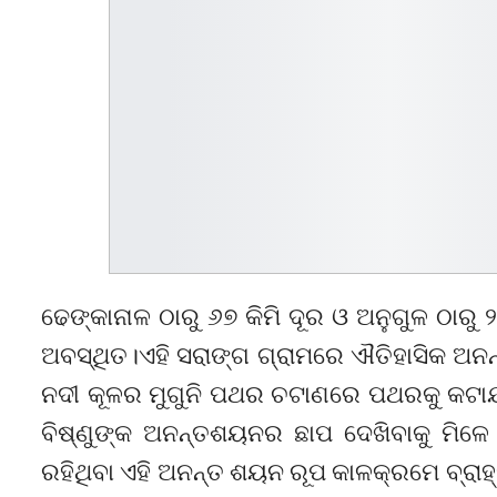
ଢେଙ୍କାନାଳ ଠାରୁ ୬୭ କିମି ଦୂର ଓ ଅନୁଗୁଳ ଠାରୁ 
ଅବସ୍ଥିତ।ଏହି ସରାଙ୍ଗ ଗ୍ରାମରେ ଐତିହାସିକ ଅନନ୍ତ
ନଦୀ କୂଳର ମୁଗୁନି ପଥର ଚଟାଣରେ ପଥରକୁ କଟାଯ
ବିଷ୍ଣୁଙ୍କ ଅନନ୍ତଶୟନର ଛାପ ଦେଖିବାକୁ ମିଳେ 
ରହିଥିବା ଏହି ଅନନ୍ତ ଶୟନ ରୂପ କାଳକ୍ରମେ ବ୍