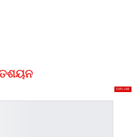
ନ୍ତଶୟନ
EXPLORE