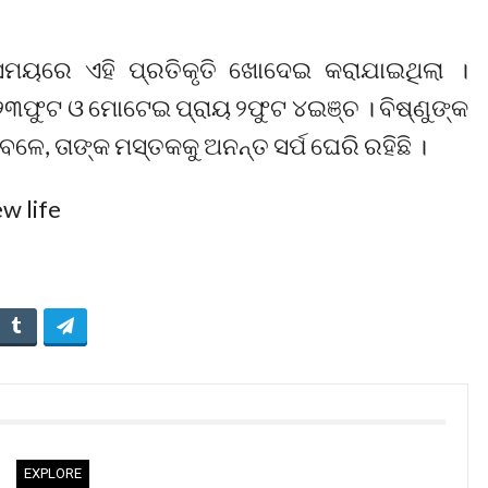
ୟରେ ଏହି ପ୍ରତିକୃତି ଖୋଦେଇ କରାଯାଇଥିଲା ।
 ୨୩ଫୁଟ ଓ ମୋଟେଇ ପ୍ରାୟ ୨ଫୁଟ ୪ଇଞ୍ଚ । ବିଷ୍ଣୁଙ୍କ
େଳେ, ତାଙ୍କ ମସ୍ତକକୁ ଅନନ୍ତ ସର୍ପ ଘେରି ରହିଛି ।
EXPLORE