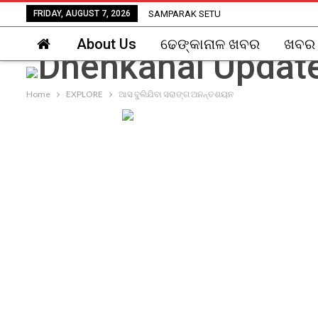
FRIDAY, AUGUST 7, 2026
SAMPARAK SETU
About Us
ଢେଙ୍କାନାଳ ଖବର
ଖବର
Home
EXPLORE
ଆସ ବୁଲିଯିବା ସରାଙ୍ଗ ଅନନ୍ତଶୟନ