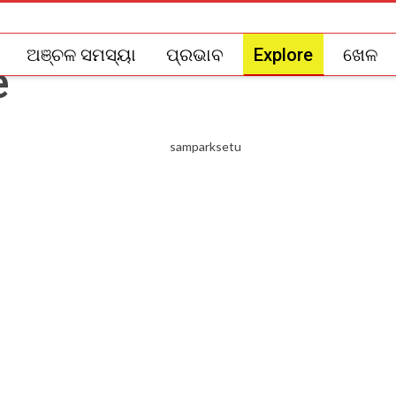
ଅଞ୍ଚଳ ସମସ୍ୟା
ପ୍ରଭାବ
Explore
ଖେଳ