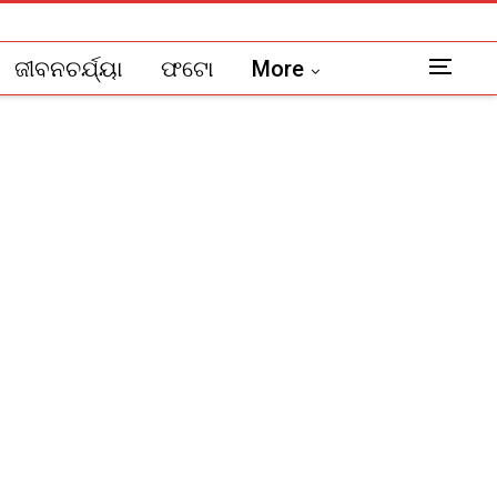
ଜୀବନଚର୍ଯ୍ୟା
ଫଟୋ
More