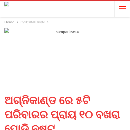
Home
ଢେଙ୍କାନାଳ ଖବର
ଅଗ୍ନିକାଣ୍ଡ ରେ ୫ଟି
ପରିବାରର ପ୍ରାୟ ୧୦ ବଖରା
ପୋଡି ନଷ୍ଟ