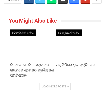
You Might Also Like
ଢେଙ୍କାନାଳ ଖବର
ଢେଙ୍କାନାଳ ଖବର
ଡି. ଆଇ. ଇ. ଟି. ଢେଙ୍କାନାଳ
ଧରାପିଡ଼ିଲେ ଦୁଇ ମୂର୍ତ୍ତିଚୋର
ରାଜ୍ୟରେ ଶ୍ରେଷ୍ଠ ପ୍ରଶିକ୍ଷଣ
ପ୍ରତିଷ୍ଠାନ
LOAD MORE POSTS