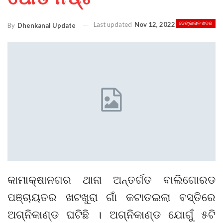
Last updated
Nov 12, 2022
ଢେଙ୍କାନାଳ ଖବର
By
Dhenkanal Update
କାମାକ୍ଷାନଗର ଥାନା ଅନ୍ତର୍ଗତ ବାଲିଗୋରଡ
ପଞ୍ଚାୟତର ଖଟଖୁରା ଗାଁ କଟାତଇଲା ବସ୍ତିରେ
ଅଗ୍ନିକାଣ୍ଡ ଘଟିଛି । ଅଗ୍ନିକାଣ୍ଡ ଯୋଗୁଁ ୫ଟି