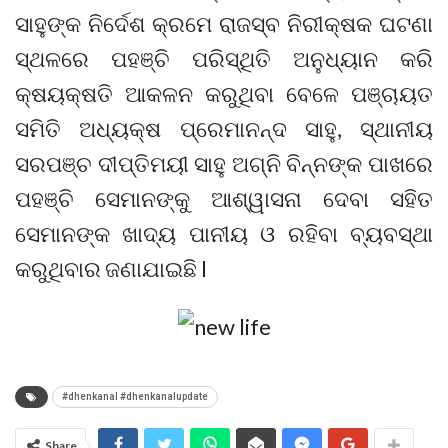
ସାହୁଙ୍କ ନିର୍ଦେଶ କ୍ରମେ ରାଜସ୍ବ ନିରୀକ୍ଷକ ଘଟଣା
ସ୍ଥଳରେ ପହଞ୍ଚି ପରିସ୍ଥିତି ଅନୁଧ୍ୟାନ କରି
କ୍ଷୟକ୍ଷତି ଆକଳନ କରୁଥିବା ବେଳେ ପଞ୍ଚାୟତ
ସମିତି ଅଧ୍ୟକ୍ଷ ପ୍ରେମାନନ୍ଦ ସାହୁ, ସ୍ଥାନୀୟ
ସରପଞ୍ଚ ଦୀପ୍ତିମୟୀ ସାହୁ ଅଗ୍ନି ବିନ୍ନଙ୍କ ପାଖରେ
ପହଞ୍ଚି ସେମାନଙ୍କୁ ଆଶ୍ୱାସନା ଦେବା ସହିତ
ସେମାନଙ୍କ ଖାଦ୍ୟ ପାନୀୟ ଓ ରହିବା ବ୍ୟବସ୍ଥା
କରୁଥିବାର ଜଣାଯାଇଛି l
#dhenkanal #dhenkanalupdate
Share