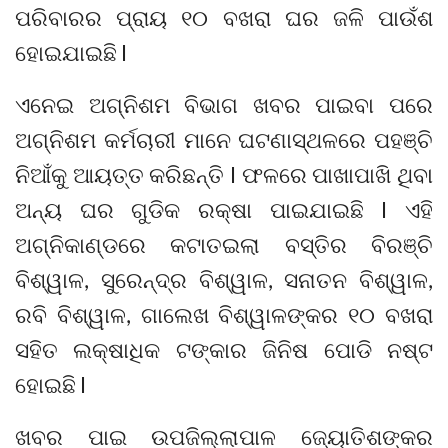
ପରିବାରର ପ୍ରାୟ ୧୦ ବଖରା ଘର ଜଳି ପାଉଁଶ
ହୋଇଯାଇଛି l
ଏନେଇ ଅଗ୍ନିଶମ ବିଭାଗ ଖବର ପାଇବା ପରେ
ଅଗ୍ନିଶମ କର୍ମଚାରୀ ମାନେ ଘଟଣାସ୍ଥଳରେ ପହଞ୍ଚି
ନିଆଁକୁ ଆୟତ୍ତ କରିଛନ୍ତି l ଫଳରେ ପାଖାପାଖି ଥିବା
ଅନ୍ୟ ଘର ଗୁଡିକ ରକ୍ଷା ପାଇଯାଇଛି l ଏହି
ଅଗ୍ନିକାଣ୍ଡରେ କଟାତଇଲା ବସ୍ତିର ବିରଞ୍ଚି
ବିଶ୍ୱାଳ, ସୁରେନ୍ଦ୍ର ବିଶ୍ୱାଳ, ସନାତନ ବିଶ୍ୱାଳ,
ରବି ବିଶ୍ୱାଳ, ଗାଲେଖ ବିଶ୍ୱାଳଙ୍କର ୧୦ ବଖରା
ସହିତ ଲକ୍ଷାଧିକ ଟଙ୍କାର ଜିନିଷ ପୋଡି ନଷ୍ଟ
ହୋଇଛି l
ଖବର ପାଇ ଉପଜିଲ୍ଲାପାଳ ଜ୍ୟୋତିଶଙ୍କର