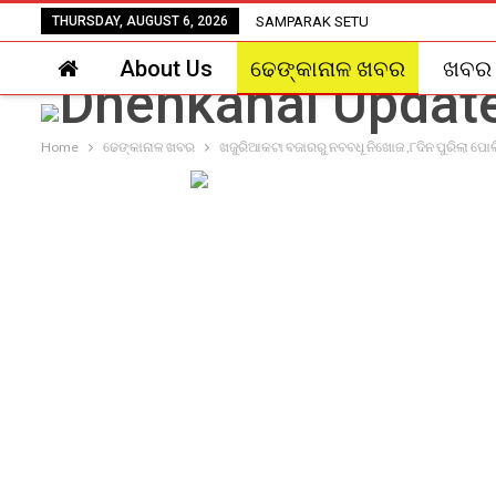
THURSDAY, AUGUST 6, 2026
SAMPARAK SETU
About Us
ଢେଙ୍କାନାଳ ଖବର
ଖବର
Home
ଢେଙ୍କାନାଳ ଖବର
ଖଜୁରିଆକଟା ବଜାରରୁ ନବବଧୂ ନିଖୋଜ ,୮ଦିନ ପୁରିଲା ପୋଲ