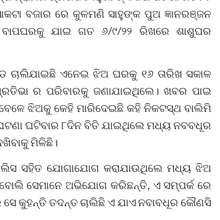
ଆକଟା ବଜାର ରେ କୁଳମଣି ସାହୁଙ୍କ ପୁଅ ଜ୍ଞାନରଞ୍ଜନ
ଝିଅ ବାପଘରକୁ ଯାଇ ଗତ ୬/୯/୨୨ ରିଖରେ ଶାଶୁଘର
ଆଡେ ଚାଲିଯାଇଛି ଏନେଇ ଝିଅ ଘରକୁ ୧୬ ତାରିଖ ସକାଳ
ରତିଭା ର ପରିବାରକୁ ଜଣାଯାଇଥିଲେ। ଖବର ପାଇ
େଳେ ଝିଅକୁ କେହି ମାରିଦେଇଛି କହି ନିକଟସ୍ଥ ବାଲିମି
ଟଣା ଘଟିବାର ୮ଦିନ ବିତି ଯାଇଥିଲେ ମଧ୍ୟ ନବବଧୂର
ିବାକୁ ମିଳିଛି।
ୋଲିସ ସହିତ ଯୋଗାଯୋଗ କରାଯାଉଥିଲେ ମଧ୍ୟ ଝିଅ
ବୋଲି ସେମାନେ ଅଭିଯୋଗ କରିଛନ୍ତି, ଏ ସମ୍ପର୍କ ରେ
ସେ କୁହନ୍ତି ତଦନ୍ତ ଚାଲିଛି ଏ ଯାଏ ନବାବଧୂର କୌଣସି