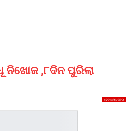
ନିଖୋଜ ,୮ଦିନ ପୁରିଲା
ଢେଙ୍କାନାଳ ଖବର