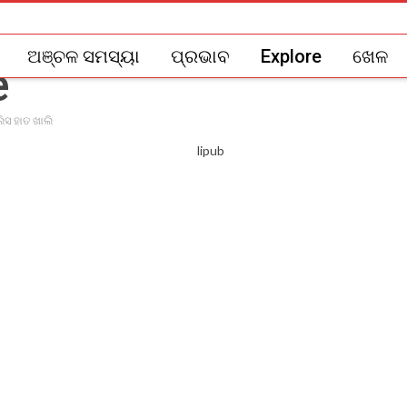
ଅଞ୍ଚଳ ସମସ୍ୟା
ପ୍ରଭାବ
Explore
ଖେଳ
ିସ ହାତ ଖାଲି