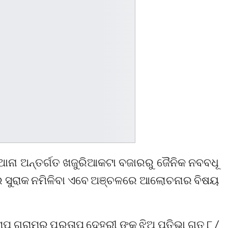
ଥାନା ଅନ୍ତର୍ଗତ ଖଜୁରିଆକଟା ବଜାରରୁ ଜୈନିକ ନବବଧୂ
ର ସୁରାକ ନମିଳିବା ଏବେ ଅଞ୍ଚଳରେ ଆଲୋଚନାର ବିଷୟ
୍ପ ଗ୍ରାମର ପ୍ରତାପ ଦେହୁରୀ ଙ୍କ ଝିଅ ପତିଭା ଗତ ୮ /