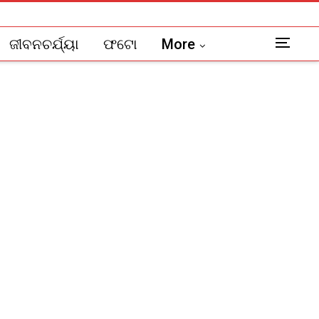
ଜୀବନଚର୍ଯ୍ୟା
ଫଟୋ
More