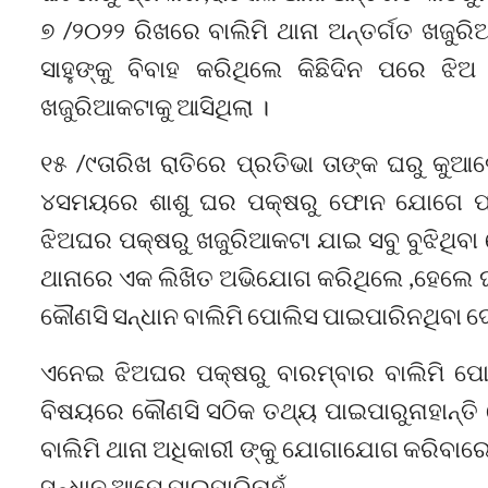
୭ /୨୦୨୨ ରିଖରେ ବାଲିମି ଥାନା ଅନ୍ତର୍ଗତ ଖଜୁରି
ସାହୁଙ୍କୁ ବିବାହ କରିଥିଲେ କିଛିଦିନ ପରେ 
ଖଜୁରିଆକଟାକୁ ଆସିଥିଲା ।
୧୫ /୯ତାରିଖ ରାତିରେ ପ୍ରତିଭା ତାଙ୍କ ଘରୁ କୁ
୪ସମୟରେ ଶାଶୁ ଘର ପକ୍ଷରୁ ଫୋନ ଯୋଗେ ପ୍
ଝିଅଘର ପକ୍ଷରୁ ଖଜୁରିଆକଟା ଯାଇ ସବୁ ବୁଝିଥିବା ବ
ଥାନାରେ ଏକ ଲିଖିତ ଅଭିଯୋଗ କରିଥିଲେ ,ହେଲେ ଘ
କୌଣସି ସନ୍ଧାନ ବାଲିମି ପୋଲିସ ପାଇପାରିନଥିବା ଦେଖ
ଏନେଇ ଝିଅଘର ପକ୍ଷରୁ ବାରମ୍ବାର ବାଲିମି ପ
ବିଷୟରେ କୌଣସି ସଠିକ ତଥ୍ୟ ପାଇପାରୁନାହାନ୍ତି 
ବାଲିମି ଥାନା ଅଧିକାରୀ ଙ୍କୁ ଯୋଗାଯୋଗ କରିବାରେ 
ସନ୍ଧାନ ଆମେ ପାଇପାରିନାହୁଁ