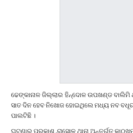
ଢେଙ୍କାନାଳ ଜିଲ୍ଲାର ହିନ୍ଦୋଳ ଉପଖଣ୍ଡ ବାଲିମି 
ସାତ ଦିନ ହେବ ନିଖୋଜ ହୋଇଥିଲେ ମଧ୍ୟ ନବ ବଧୂ
ପାଲଟିଛି ।
ଘଟଣାରୁ ପ୍ରକାଶ ,ରାସୋଳ ଥାନା ଅନ୍ତର୍ଗତ କାଠଖୁମ