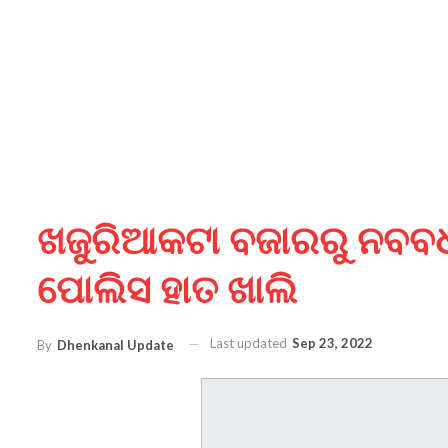
ଖଜୁରିଆକଟା ବଜାରରୁ ନବବଧୂ 
ପୋଲିସ ହାତ ଖାଲି
Last updated
Sep 23, 2022
By
Dhenkanal Update