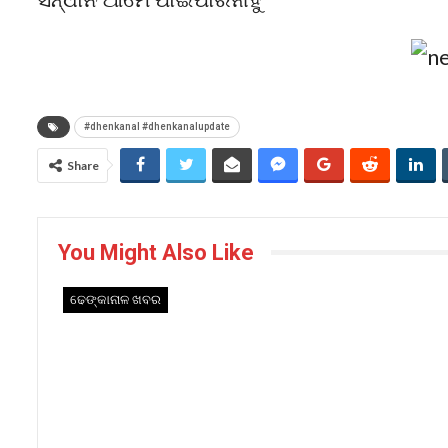
#dhenkanal #dhenkanalupdate
Share
You Might Also Like
ଢେଙ୍କାନାଳ ଖବର