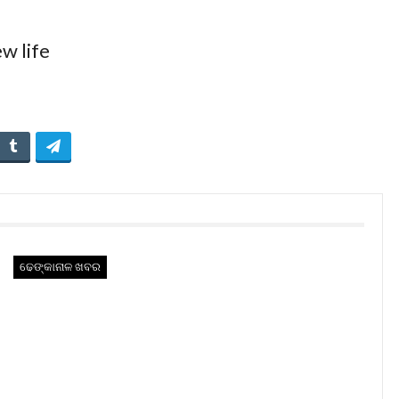
ଢେଙ୍କାନାଳ ଖବର