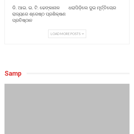
ଡି. ଆଇ. ଇ. ଟି. ଢେଙ୍କାନାଳ
ଧରାପିଡ଼ିଲେ ଦୁଇ ମୂର୍ତ୍ତିଚୋର
ରାଜ୍ୟରେ ଶ୍ରେଷ୍ଠ ପ୍ରଶିକ୍ଷଣ
ପ୍ରତିଷ୍ଠାନ
LOAD MORE POSTS
Samp