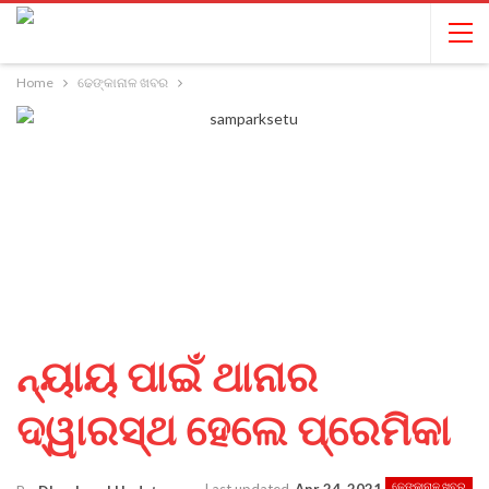
Home
ଢେଙ୍କାନାଳ ଖବର
ନ୍ୟାୟ ପାଇଁ ଥାନାର
ଦ୍ୱାରସ୍ଥ ହେଲେ ପ୍ରେମିକା
ଢେଙ୍କାନାଳ ଖବର