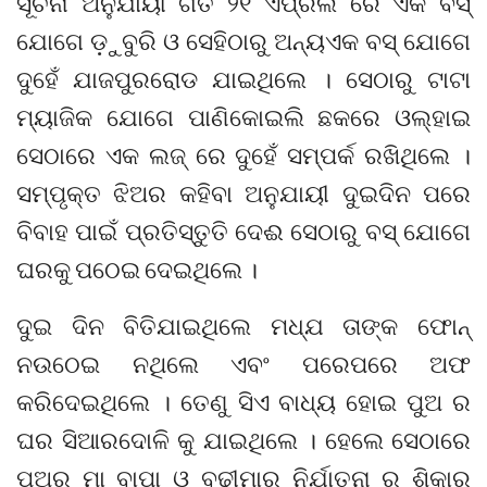
ସୂଚନା ଅନୁଯାୟୀ ଗତ ୨୧ ଏପ୍ରିଲ ରେ ଏକ ବସ୍
ଯୋଗେ ଡ଼ୁବୁରି ଓ ସେହିଠାରୁ ଅନ୍ୟଏକ ବସ୍ ଯୋଗେ
ଦୁହେଁ ଯାଜପୁରରୋଡ ଯାଇଥିଲେ । ସେଠାରୁ ଟାଟା
ମ୍ୟାଜିକ ଯୋଗେ ପାଣିକୋଇଲି ଛକରେ ଓଲ୍ହାଇ
ସେଠାରେ ଏକ ଲଜ୍ ରେ ଦୁହେଁ ସମ୍ପର୍କ ରଖିଥିଲେ ।
ସମ୍ପୃକ୍ତ ଝିଅର କହିବା ଅନୁଯାୟୀ ଦୁଇଦିନ ପରେ
ବିବାହ ପାଇଁ ପ୍ରତିସ୍ତୁତି ଦେଈ ସେଠାରୁ ବସ୍ ଯୋଗେ
ଘରକୁ ପଠେଇ ଦେଇଥିଲେ ।
ଦୁଇ ଦିନ ବିତିଯାଇଥିଲେ ମଧ୍ଯ ତାଙ୍କ ଫୋନ୍
ନଉଠେଇ ନଥିଲେ ଏବଂ ପରେପରେ ଅଫ
କରିଦେଇଥିଲେ । ତେଣୁ ସିଏ ବାଧ୍ୟ ହୋଇ ପୁଅ ର
ଘର ସିଆରଦୋଳି କୁ ଯାଇଥିଲେ । ହେଲେ ସେଠାରେ
ପୁଅର ମା ବାପା ଓ ବୁଢୀମାର ନିର୍ଯାତନା ର ଶିକାର