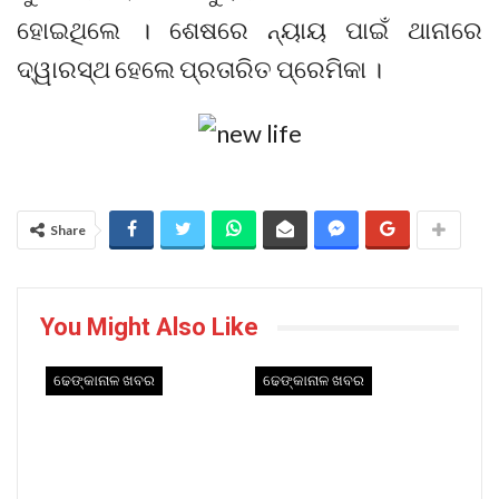
ହୋଇଥିଲେ । ଶେଷରେ ନ୍ୟାୟ ପାଇଁ ଥାନାରେ
ଦ୍ୱାରସ୍ଥ ହେଲେ ପ୍ରତାରିତ ପ୍ରେମିକା ।
Share
You Might Also Like
ଢେଙ୍କାନାଳ ଖବର
ଢେଙ୍କାନାଳ ଖବର