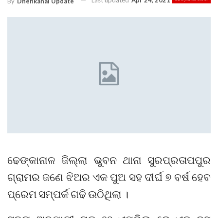
Last updated
Apr 24, 2021
By
Dhenkanal Update
ଢେଙ୍କାନାଳ ଜିଲ୍ଲା ଭୁବନ ଥାନା ସୁରପ୍ରତାପପୁର
ଗ୍ରାମର ଜଣେ ଝିଅର ଏକ ପୁଅ ସହ ଦୀର୍ଘ ୭ ବର୍ଷ ହେବ
ପ୍ରେମ ସମ୍ପର୍କ ଗଢି ଉଠିଥିଲା ।