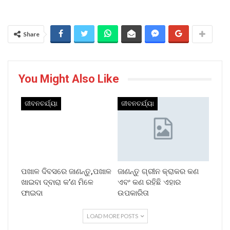
Share
You Might Also Like
ଜୀବନଚର୍ଯ୍ୟା
ଜୀବନଚର୍ଯ୍ୟା
ପଖାଳ ଦିବସରେ ଜାଣନ୍ତୁ,ପଖାଳ
ଜାଣନ୍ତୁ ଗ୍ରୀନ କ୍ରାକର କଣ
ଖାଇବା ଦ୍ବାରା କ’ଣ ମିଳେ
ଏବଂ କଣ ରହିଛି ଏହାର
ଫାଇଦା
ଉପକାରିତା
LOAD MORE POSTS