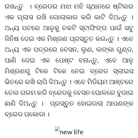
ରଖନ୍ତୁ । ବ୍ରେଡର ମଝା ମଝି ସ୍ଥାନରେ ଷ୍ଟିଲର
ଏକ ଗ୍ଲାସ ରଖି ଗୋଲାକାର କରି କାଟି ଦିଅନ୍ତୁ ।
ଅନ୍ୟ ପଟରେ ଆଳୁକୁ ଚକଟି ସ୍ଟାଫିଙ୍ଗ ପାଇଁ ସବୁ
ଜିନିଷ ଦେଇ ଏକ ମିଶ୍ରଣ ପ୍ରସ୍ତୁତ କରନ୍ତୁ । ଏବେ
ଅନ୍ୟ ଏକ ପତ୍ରରେ ବେସନ, ଲୁଣ, ଲଙ୍କା ଗୁଣ୍ଡ,
ପାଣି ଦେଇ ଏକ ପେଷ୍ଟ ବନାନ୍ତୁ, ଏବେ ଆଳୁ
ମିଶ୍ରଣରୁ ଟିକେ ଟିକେ ନେଇ ବ୍ରେଡ ସ୍ଲାଇସ
ଭିତରେ ରଖି ଚାପି ଦିଅନ୍ତୁ । ଏବେ ମିଡିୟମ ଆଞ୍ଚରେ
ତେଲ ଗରମ କରି ବ୍ରେଡକୁ ବେସନ ଘୋଳରେ ବୁଡାଇ
ଛାଣି ଦିଅନ୍ତୁ । ପ୍ରସ୍ତୁତ ହୋଇଗଲା ଆପଣଙ୍କ
ବ୍ରେଡ ପକୋଡା ।