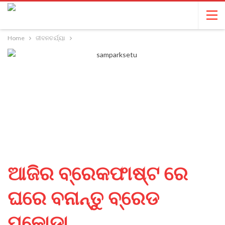
Home
ଜୀବନଚର୍ଯ୍ୟା
ଆଜିର ବ୍ରେକଫାଷ୍ଟ ରେ
ଘରେ ବନାନ୍ତୁ ବ୍ରେଡ
ପକୋଡା