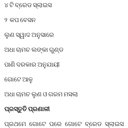
୪ ଟି ବ୍ରେଡ ସ୍ଲାଇସ
୨ କପ ବେସନ
ଲୁଣ ସ୍ୱାଦ ଅନୁସାରେ
ଅଧା ଚାମଚ ଲଙ୍କା ଗୁଣ୍ଡ
ପାଣି ଦରକାର ଅନୁଯାୟୀ
ଗୋଟେ ଆଳୁ
ଅଧା ଚାମଚ ଲୁଣ ଓ ଗରମ ମସଲା
ପ୍ରସ୍ତୁତି ପ୍ରଣାଳୀ
ପ୍ରଥମେ ଗୋଟେ ପରେ ଗୋଟେ ବ୍ରେଡ ସ୍ଲାଇସ