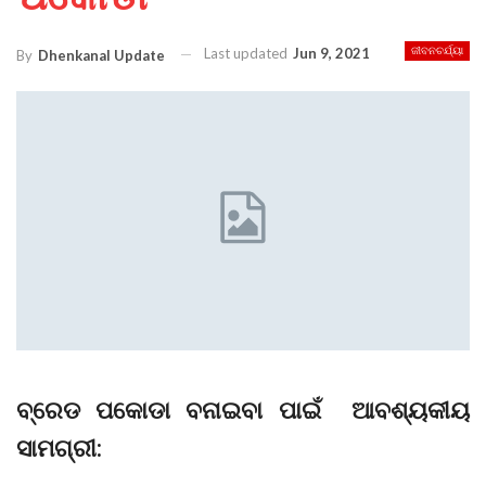
Last updated
Jun 9, 2021
ଜୀବନଚର୍ଯ୍ୟା
By
Dhenkanal Update
ବ୍ରେଡ ପକୋଡା ବନାଇବା ପାଇଁ ଆବଶ୍ୟକୀୟ
ସାମଗ୍ରୀ: