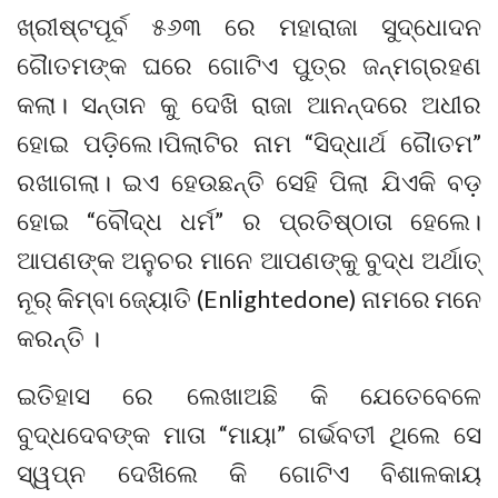
ଖ୍ରୀଷ୍ଟପୂର୍ବ ୫୬୩ ରେ ମହାରାଜା ସୁଦ୍ଧୋଦନ
ଗୈାତମଙ୍କ ଘରେ ଗୋଟିଏ ପୁତ୍ର ଜନ୍ମଗ୍ରହଣ
କଲା। ସନ୍ତାନ କୁ ଦେଖି ରାଜା ଆନନ୍ଦରେ ଅଧୀର
ହୋଇ ପଡ଼ିଲେ।ପିଲାଟିର ନାମ “ସିଦ୍ଧାର୍ଥ ଗୈାତମ”
ରଖାଗଲା। ଇଏ ହେଉଛନ୍ତି ସେହି ପିଲା ଯିଏକି ବଡ଼
ହୋଇ “ବୌଦ୍ଧ ଧର୍ମ” ର ପ୍ରତିଷ୍ଠାତା ହେଲେ।
ଆପଣଙ୍କ ଅନୁଚର ମାନେ ଆପଣଙ୍କୁ ବୁଦ୍ଧ ଅର୍ଥାତ୍
ନୂର୍ କିମ୍ବା ଜ୍ୟୋତି (Enlightedone) ନାମରେ ମନେ
କରନ୍ତି ।
ଇତିହାସ ରେ ଲେଖାଅଛି କି ଯେତେବେଳେ
ବୁଦ୍ଧଦେବଙ୍କ ମାତା “ମାୟା” ଗର୍ଭବତୀ ଥିଲେ ସେ
ସ୍ୱପ୍ନ ଦେଖିଲେ କି ଗୋଟିଏ ବିଶାଳକାୟ