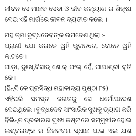
ଜୀବନ ସେ ମାନବ ସେବା ଓ ଜୀବ କଲ୍ୟାଣ ର ଶିକ୍ଷା
ଦେଇ ଏହି ମାର୍ଗରେ ଜୀବନ ବ୍ୟତୀତ କଲେ ।
ମହାତ୍ମା ବୁଦ୍ଧଦେବଙ୍କ ଉପଦେଶ ଥିଲା :-
ପ୍ରାଣୀ ଯୋ କରତେ ୱହି ଭୁଗତତେ, ବୋତେ ୱହି
କାଟତେ।
ପୀଡ଼ା, ଦୁଃଖ୍,ବିସାଦ୍ ଶୋକ୍ ଫଲ୍ ହୈଁ, ପାପାଶ୍ରୀ ବୃତି
କେ।
(ହିନ୍ଦି କେ ପ୍ରସିଦ୍ଧ ମହାକାବ୍ୟ ପୃଷ୍ଠା ୮୫)
ଏହିପରି ସମସ୍ତ ଜଗତକୁ ସେ ଧର୍ମୋପଦେଶ
ଦେଇଥିଲେ। ବୁଦ୍ଧଦେବ ସାଂସାରିକ ସୁଖକୁ ତ୍ୟାଗ କରି
ବିଭିନ୍ନ ପ୍ରକାରର ଦୁଃଖ କଷ୍ଟ ରେ ସମ୍ମୁଖୀନ ହୋଇ
ଇଶ୍ବରଙ୍କ ର ନିକଟତମ ସ୍ଥାନ ପାଇ ଏଇ ଯଶ