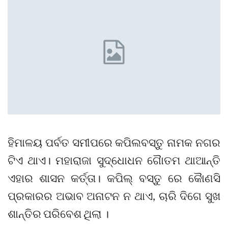
ହିମାଳୟ ପର୍ବତ ସମୀପରେ କପିଲବସ୍ତୁ ନାମକ ନଗର
ଟିଏ ଥାଏ। ମହାରାଜା ସୁଦ୍ଧୋଧନ ଗୈାତମ ଥାଆନ୍ତି
ଏହାର ଶାସନ କର୍ତ୍ତା। କପିଲ୍ ବସ୍ତୁ ରେ କୈାଣସି
ପ୍ରକାରର ଅଭାବ ଅନାଟନ ନ ଥାଏ, ଚାରି ଦିଗେ ସୁଖ
ଶାନ୍ତିର ପରିବେଶ ଥିଲା ।