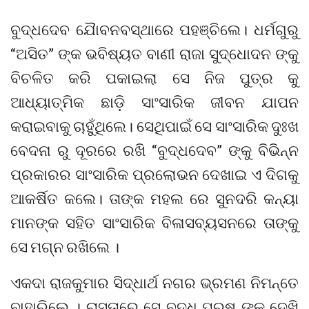
ବୁଦ୍ଧଦେବ ଯୈାବନବସ୍ଥାରେ ପହଞ୍ଚିଲେ। ଧର୍ମଗୁରୁ
“ଅସିତ” ଙ୍କ ଭବିଷ୍ୟତ ବାଣୀ ରାଜା ସୁଦ୍ଧୋଦନ ଙ୍କୁ
ବିଚଳିତ କରି ପକାଇଲା ସେ ନିଜ ପୁତ୍ର କୁ
ଆଧ୍ୟାତ୍ମିକ ଛାଡ଼ି ସାଂସାରିକ ଜୀବନ ଯାପନ
କରାଇବାକୁ ଚାହୁଁଥିଲେ। ସେଥିପାଇଁ ସେ ସାଂସାରିକ ଦୁଃଖ
ବେଦନା ରୁ ଦୂରରେ ରଖି “ବୁଦ୍ଧଦେବ” ଙ୍କୁ ବିଭିନ୍ନ
ପ୍ରକାରର ସାଂସାରିକ ପ୍ରଲୋଭନ ଦେଖାଇ ଏ ଦିଗକୁ
ଆକର୍ଷିତ କଲେ। ତାଙ୍କ ମହଲ ରେ ସୁନଦରି କନ୍ୟା
ମାନଙ୍କ ସହିତ ସାଂସାରିକ ବିଳାସବ୍ୟସନରେ ତାଙ୍କୁ
ସେ ମଗ୍ନ ରଖିଲେ ।
ଏକଦା ରାଜକୁମାର ସିଦ୍ଧାର୍ଥ ନଗର ଭ୍ରମଣ ନିମନ୍ତେ
ବାହାରିଲେ । ରାସ୍ତାରେ ସେ ବୃଦ୍ଧ ପୁରୁଷ ଙ୍କୁ ଦେଖି