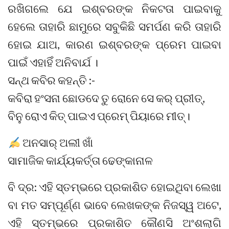
ରଖିଗଲେ ଯେ ଇଶ୍ବରଙ୍କ ନିକଟତା ପାଇବାକୁ
ହେଲେ ତାହାରି ଛାମୁରେ ସବୁକିଛି ସମର୍ପଣ କରି ତାହାରି
ହୋଇ ଯାଅ, କାରଣ ଇଶ୍ବରଙ୍କ ପ୍ରେମ ପାଇବା
ପାଇଁ ଏହାହିଁ ଅନିବାର୍ଯ ।
ସନ୍ଥ କବିର କହନ୍ତି :-
କବିରା ହଂସନା ଛୋଡଦେ ତୁ ରୋନେ ସେ କର୍ ପ୍ରୀତ୍,
ବିନୁ ରୋଏ କିତ୍ ପାଇଏ ପ୍ରେମ୍ ପିୟାରେ ମୀତ୍।
ଅନସାର୍ ଅଲୀ ଖାଁ
ସାମାଜିକ କାର୍ଯ୍ୟକର୍ତ୍ତା ଢେଙ୍କାନାଳ
ବି ଦ୍ର: ଏହି ସ୍ତମ୍ଭରେ ପ୍ରକାଶିତ ହୋଇଥିବା ଲେଖା
ବା ମତ ସମ୍ପୂର୍ଣ୍ଣ ଭାବେ ଲେଖକଙ୍କ ନିଜସ୍ୱ ଅଟେ,
ଏହି ସ୍ତମ୍ଭରେ ପ୍ରକାଶିତ କୌଣସି ଅଂଶଲାଗି