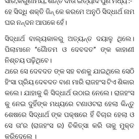
ସାର,କରୁଣାମୟ, ଶାନ୍ତି ଦାତା ଇତ୍ୟାଦି ପୁଣି ମଧ୍ୟ :-
ହେ ସିଦ୍ଧି ଶକ୍ତି ଜିନ୍ କେ କରମେ ଅନୁଠି ସିଦ୍ଧାର୍ଥ ନାମ
ଘର ନନ୍ଦନ ଆପକେ ହେଁ।
ସିଦ୍ଧାର୍ଥ ବାଲ୍ୟକାଳରୁ ଅତ୍ୟନ୍ତ ଦୟାଳୁ ଥିଲେ।
ପିଲାମାନେ “ଗୈାତମ ଓ ଦେବଦତ” ଙ୍କ କାହାଣୀ
ନିଶ୍ଚୟ ପଢ଼ିଥିବେ।
ଥରେ ସେ ଦେବଦତ ଙ୍କ ସହ ବଣକୁ ଯାଇଥିଲେ ସେଠି
ହିଂସା ପ୍ରିୟ ଦେବଦତ ବାଣ ମାରି ରାଜହଂସ ଟିଏ ଶିକାର
କଲେ। ଯାହାକୁ କି ସିଦ୍ଧାର୍ଥ ଉଠାଇ ନେଲେ। ରାଜହଂସ
କୁ ନେଇ ଦୁହିଁଙ୍କ ମଧ୍ୟରେ ଟଣାଓଟରା ହେଲା କିନ୍ତୁ
ଶେଷରେ ସିଦ୍ଧାର୍ଥ ଙ୍କ ପକ୍ଷରେ ହିଁ ବିଚାର ହେଲା ଓ
ସେ ତା’ର (ରାଜହଂସ ର) ଚିକିତ୍ସା କରି ତାକୁ ମୁକ୍ତ
କରିଦେଲେ ।