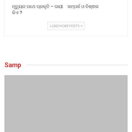
ମୃତ୍ୟୁର ପଥେ ପ୍ରକୃତି – ଦାୟୀ
ସମ୍ପର୍କ ଓ ବିଶ୍ଵାସ
କିଏ ?
LOAD MORE POSTS
Samp