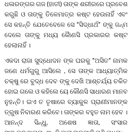
ଧଳାରଙ୍ଗର ଗଜ (ହାତୀ) ତାଙ୍କ ଶରୀରରେ ପ୍ରବେଶ
କରୁଛି ଓ ତାଙ୍କୁ ତିଳେମାତ୍ର କଷ୍ଟ ହେଉନାହିଁ ଏବଂ
ସେ କହନ୍ତି ଯେତେବେଳେ ସେ “ସିଦ୍ଧାର୍ଥ” ଙ୍କୁ ଜନ୍ମ
ଦେଲେ ତାଙ୍କୁ ମଧ୍ୟ କୈାଣସି ପ୍ରକାରର କଷ୍ଟ
ହେଲାନାହିଁ ।
ଏକଦା ରାଜା ସୁଦ୍ଧୋଦନ ଙ୍କ ଘରକୁ “ଅସିତ” ନାମକ
ଜଣେ ଧର୍ମଗୁରୁ ଆସିଲେ , ସେ ତାଙ୍କ ଆଧ୍ୟାତ୍ମିକ
ଚକ୍ଷୁ ରେ ବୁଦ୍ଧ ଦେବ ଙ୍କୁ ଦେଖି ଆଶ୍ଚର୍ଯ୍ୟ ଚକିତ
ହୋଇ ଗଲେ ଓ କହିଲେ ୟେ କୌଣସି ସାଧାରଣ ମାନବ
ନୁହନ୍ତି। ଇଏ ତ ତୃଷାରେ ବ୍ୟାକୁଳ ପ୍ରାଣୀମାନଙ୍କ
ତ୍ରୁଷ ନିବାରଣ କରିବେ। ତାଙ୍କର ବହୁତ ନାମ ହେବ ।
ଆନନ୍ଦ ସିନ୍ଧୁ, ଅଶେଷ ଜ୍ଞାତା, ସଂସାର