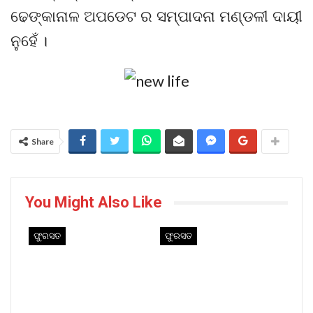
ଢେଙ୍କାନାଳ ଅପଡେଟ ର ସମ୍ପାଦନା ମଣ୍ଡଳୀ ଦାୟୀ
ନୁହେଁ ।
Share
You Might Also Like
ଫୁରସତ
ଫୁରସତ