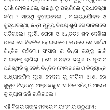
ଦୁଃଖି ହୋଇଗଲେ, ସାରଥି କୁ ପଚାରିଲେ ବୃଦ୍ଧାବସ୍ଥା
କ’ଣ ? ସାରଥି ବୁଝାଇଦେଲା , ବାଲ୍ୟ,ଯୈାବନ ଓ
ବୃଦ୍ଧାବସ୍ଥା, ଜନ୍ମ ମୃତ୍ୟୁ ବିଷୟ ଶୁଣି ସେ ଭାବନାରେ
ପଡିଗଲେ। ଦୁଃଖି, ରୋଗୀ ଓ ଅନ୍ତତଃ ଶବ ଦେଖିଲା
ପରେ ସେ ବିଚଳିତ ହୋଇଗଲେ। ତାପରେ ସେ ସର୍ବଦା
ଚିନ୍ତିତ ରହିଲେ। ସଂସାର ର ଚିନ୍ତା ତାଙ୍କୁ କାଟି
ଖାଇବାକୁ ଲାଗିଲା । ସେ ମାନବର କରୁଣ ଓ ଦୁଃଖଦ
ପରିସ୍ଥିତି କୁ ଦେଖି ଚିନ୍ତିତ ହୋଇଗଲେ ଓ ନିତ୍ୟାନ୍ତ
ଆଧ୍ୟାତ୍ମିକ ଦୁଃଖ ବେଦନା ରୁ ବଂଚିବା ଆଶା ରେ
ସୁଦୂର ନିସ୍ତବ୍ଧ ଅଞ୍ଚଳକୁ ସାଂସାରିକ ଐଶ୍ ଓ ଆରାମ
କୁ ତ୍ୟାଗ କରି ଚାଲିଗଲେ ।
ଏହି ବିଚାର ତାଙ୍କ ମନରେ ବାରମ୍ବାର ଉଠୁଥାଏ :