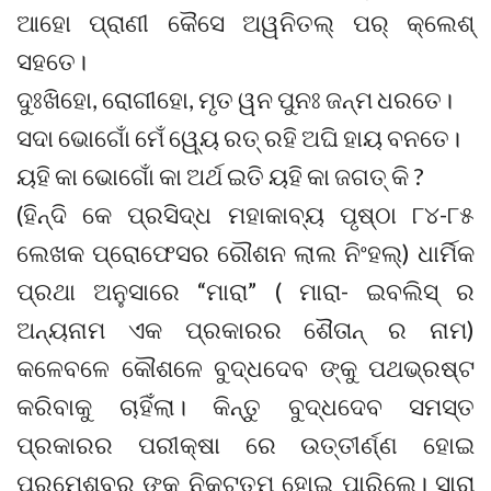
ଆହୋ ପ୍ରାଣୀ କୈସେ ଅୱନିତଲ୍ ପର୍ କ୍ଲେଶ୍
ସହତେ।
ଦୁଃଖିହୋ, ରୋଗୀହୋ, ମୃତ ୱନ ପୁନ‍ଃ ଜନ୍ମ ଧରତେ।
ସଦା ଭୋଗୋଁ ମେଁ ୱ୍ୟେ ରତ୍ ରହି ଅଘି ହାୟ ବନତେ।
ୟହି କା ଭୋଗୋଁ କା ଅର୍ଥ ଇତି ୟହି କା ଜଗତ୍ କି ?
(ହିନ୍ଦି କେ ପ୍ରସିଦ୍ଧ ମହାକାବ୍ୟ ପୃଷ୍ଠା ୮୪-୮୫
ଲେଖକ ପ୍ରୋଫେସର ରୌଶନ ଲାଲ ନିଂହଲ୍) ଧାର୍ମିକ
ପ୍ରଥା ଅନୁସାରେ “ମାରା” ( ମାରା- ଇବଲିସ୍ ର
ଅନ୍ୟନାମ ଏକ ପ୍ରକାରର ଶୈତାନ୍ ର ନାମ)
କଳେବଳେ କୌଶଳେ ବୁଦ୍ଧଦେବ ଙ୍କୁ ପଥଭ୍ରଷ୍ଟ
କରିବାକୁ ଚାହିଁଲା। କିନ୍ତୁ ବୁଦ୍ଧଦେବ ସମସ୍ତ
ପ୍ରକାରର ପରୀକ୍ଷା ରେ ଉତ୍ତୀର୍ଣ୍ଣ ହୋଇ
ପରମେଶ୍ବର ଙ୍କ ନିକଟତମ ହୋଇ ପାରିଲେ। ସାରା