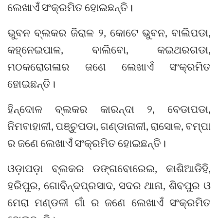
ଲେଖାଏଁ ସଂକ୍ରମିତ ହୋଇଛନ୍ତି।
ଭୁବନ ବ୍ଲକର ଜିରାଳ ୨, କୋଟେ ଭୁବନ, ବାଲିପଡା,
କହ୍ନେଇପାଳ, ବାଲିବୋ, କଇଥରଗଡା,
ମଠକରୋଗଳାର ଜଣେ ଲେଖାଏଁ ସଂକ୍ରମିତ
ହୋଇଛନ୍ତି।
ହିନ୍ଦୋଳ ବ୍ଲକର କାରନ୍ଦା ୨, ବେଡାପଡା,
ନିମବାହାଳୀ, ପଞ୍ଚୁପଡା, ଗଣ୍ଡାନାଳୀ, ରାସୋଳ, ବମ୍ପା
ର ଜଣେ ଲେଖାଏଁ ସଂକ୍ରମିତ ହୋଇଛନ୍ତି।
ଓଡ଼ାପଡ଼ା ବ୍ଲକର ଡଙ୍ଗବୋରେଇ, କାଶିଆଡିହି,
ହରିପୁର, ଗୋବିନ୍ଦପ୍ରସାଦ, ସଦର ଥାନା, ଶିବପୁର ଓ
ମେରା ମଣ୍ଡଳୀ ଗାଁ ର ଜଣେ ଲେଖାଏଁ ସଂକ୍ରମିତ