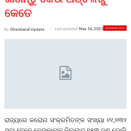
କେତେ
Last updated
May 16, 2021
ଢେଙ୍କାନାଳ ଖବର
By
Dhenkanal Update
ରାଜ୍ୟରେ କରୋନା ସଂକ୍ରମିତଙ୍କ ସଂଖ୍ୟା ୧୧,୭୩୨
ଥିବା ବେଳେ ଢେ଼ଙ୍କାନାଳ ଜିଲ୍ଲାରୁ ୧୫୩ ଜଣ ବୋଲି