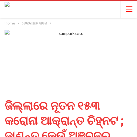
Home
ଢେଙ୍କାନାଳ ଖବର
ଜିଲ୍ଲାରେ ନୂତନ ୧୫୩
କରୋନା ଆକ୍ରାନ୍ତ ଚିହ୍ନଟ ;
ଜାଣନ୍ତୁ କେଉଁ ଅଞ୍ଚଳରୁ