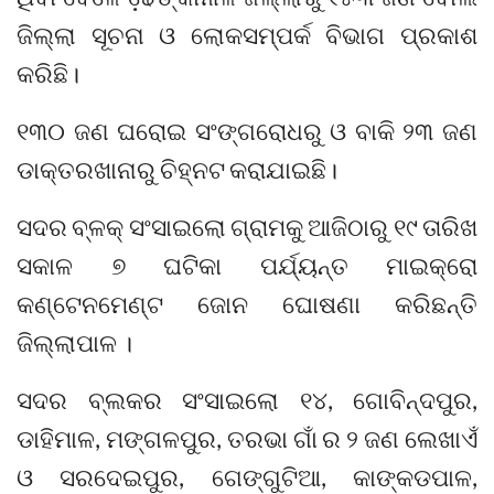
ଜିଲ୍ଲା ସୂଚନା ଓ ଲୋକସମ୍ପର୍କ ବିଭାଗ ପ୍ରକାଶ
କରିଛି।
୧୩୦ ଜଣ ଘରୋଇ ସଂଙ୍ଗରୋଧରୁ ଓ ବାକି ୨୩ ଜଣ
ଡାକ୍ତରଖାନାରୁ ଚିହ୍ନଟ କରାଯାଇଛି।
ସଦର ବ୍ଳକ୍ ସଂସାଇଲୋ ଗ୍ରାମକୁ ଆଜିଠାରୁ ୧୯ ତାରିଖ
ସକାଳ ୭ ଘଟିକା ପର୍ଯ୍ୟନ୍ତ ମାଇକ୍ରୋ
କଣ୍ଟେନମେଣ୍ଟ ଜୋନ ଘୋଷଣା କରିଛନ୍ତି
ଜିଲ୍ଲାପାଳ ।
ସଦର ବ୍ଲକର ସଂସାଇଲୋ ୧୪, ଗୋବିନ୍ଦପୁର,
ଡାହିମାଳ, ମଙ୍ଗଳପୁର, ତରଭା ଗାଁ ର ୨ ଜଣ ଲେଖାଏଁ
ଓ ସରଦେଇପୁର, ଗେଙ୍ଗୁଟିଆ, କାଙ୍କଡପାଳ,