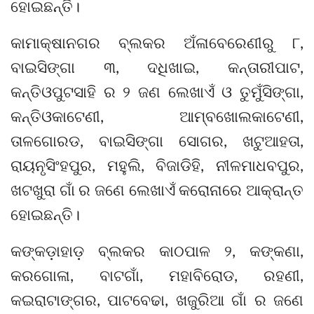
ହୋଇଛନ୍ତି।
କାମାକ୍ଷାନଗର ବ୍ଲକର ଅଁଳାବେରେଣୀରୁ ୮,
ବାଇସିଙ୍ଗା ୩, ଦଧିଖାଇ, କନ୍ତାରୀପାଟ,
କନ୍ତିଓପୁଟସାହି ର ୨ ଜଣ ଲେଖାଏଁ ଓ ତୁମୁଁସିଙ୍ଗା,
କନ୍ତିଓକାଟେଣୀ, ଆମ୍ବଖୋଲକାଟେଣୀ,
ତାଳଗୋରଡ, ବାଇସିଙ୍ଗା ସୋଗର, ଖଟୁଆହତା,
ରାୟନୃସିଂହପୁର, ମହୁଲି, ବିଜାଡିହି, ନୀଳମାଧବପୁର,
ଖଟଖୁରା ଗାଁ ର ଜଣେ ଲେଖାଏଁ କରୋନାରେ ଆକ୍ରାନ୍ତ
ହୋଇଛନ୍ତି।
କଙ୍କଡ଼ାହାଡ଼ ବ୍ଲକର କାଠପାଳ ୨, କଙ୍କଣା,
କରଗୋଳା, ବାଟଗାଁ, ମହାବିରୋଡ, ରହଣୀ,
କଇରାଟାଙ୍ଗର, ପାଟବେଢା, ଖଜୁରିଆ ଗାଁ ର ଜଣେ