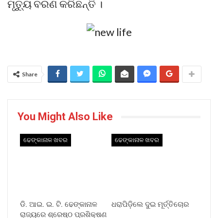
ମୃତ୍ୟୁ ବରଣ କରିଛନ୍ତି ।
Share
You Might Also Like
ଢେଙ୍କାନାଳ ଖବର
ଢେଙ୍କାନାଳ ଖବର
ଡି. ଆଇ. ଇ. ଟି. ଢେଙ୍କାନାଳ
ଧରାପିଡ଼ିଲେ ଦୁଇ ମୂର୍ତ୍ତିଚୋର
ରାଜ୍ୟରେ ଶ୍ରେଷ୍ଠ ପ୍ରଶିକ୍ଷଣ