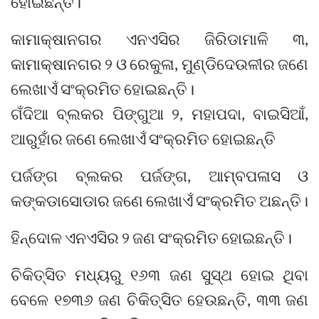
ହୋଇଛନ୍ତି।
କାମାକ୍ଷାନଗର ଏନଏସିର ଜିରିଡାମାଳି ୩,
କାମାକ୍ଷାନଗର ୨ ଓ ରେକୁଳା, ମୁଣ୍ଡିଦେଉଳୀର ଜଣେ
ଲେଖାଏଁ ସଂକ୍ରମିତ ହୋଇଛନ୍ତି।
ଗଁଦିଆ ବ୍ଲକର ପିଙ୍ଗୁଆ ୨, ମହାପଦା, ବାଇସିଆଁ,
ଆରୁହାଁର ଜଣେ ଲେଖାଏଁ ସଂକ୍ରମିତ ହୋଇଛନ୍ତି
ପର୍ଜଙ୍ଗ ବ୍ଲକର ପର୍ଜଙ୍ଗ, ଆମ୍ବପଳାସ ଓ
କଙ୍କଡାସୋଡାର ଜଣେ ଲେଖାଏଁ ସଂକ୍ରମିତ ଅଛନ୍ତି।
ହିନ୍ଦୋଳ ଏନଏସିର ୨ ଜଣ ସଂକ୍ରମିତ ହୋଇଛନ୍ତି।
ଚିକିତ୍ସିତ ମଧ୍ୟରୁ ୧୬୩ ଜଣ ସୁସ୍ଥ ହୋଇ ଥିବା
ବେଳେ ୧୭୩୬ ଜଣ ଚିକିତ୍ସିତ ହେଉଛନ୍ତି, ୩୩ ଜଣ