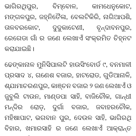
ଭାଗିରଥିପୁର, ବିମ୍ବୋଳ, କାମଧେନୁକୋଟ,
ମଙ୍ଗଳପୁର, ଜହ୍ନିତୈଳା, ବେଲଟିକିରି, ନାଗିଆପଶି,
ତାଳବରକୋଟ, ଦୁଦୁକାଟେଣୀ, ବୃନ୍ଦାବନପୁର,
ରେଗେଡା ଗାଁ ର ଜଣେ ଲେଖାଏଁ ସଂକ୍ରମିତ ଚିହ୍ନଟ
କରାଯାଇଛି।
ଢେଙ୍କାନାଳ ମୁନିସିପାଲଟି ହାଉସିଂବୋର୍ଡ ୯, ବନମାଳୀ
ପ୍ରସାଦ ୪, ଗଣେଶ ବଜାର, ହାଟରୋଡ, ଗୁଡିଆନାଳି,
ଶ୍ଯାମାଚରଣପୁର, କାଞ୍ଚନ ବଜାର ୨ ଜଣ ଲେଖାଏଁ ଓ
ଜୁବୁଲି ଟାଉନ, ମାଣ୍ଡପା ସାହି, ବାଜିଚୌକ, ଗାନ୍ଧୀ
ମନ୍ଦିର ରୋଡ଼, ଦୁର୍ଗା ବଜାର, ଜବାହରଚୌକ,
ମହିଷାପାଟ, ଭଗବାନ ପୁର, ଦେଉଳ ସାହି, ଭାଗିରଥି
ବିହାର, ଖମାରସାହି ର ଜଣେ ଲେଖାଏଁ ଆକ୍ରାନ୍ତ