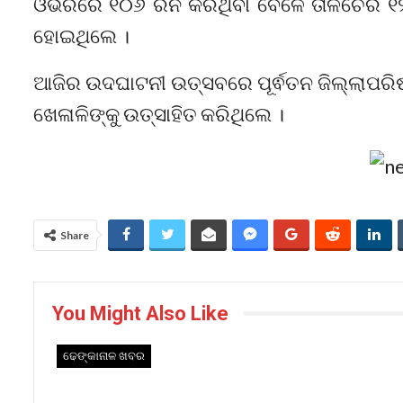
ଓଭରରେ ୧୦୬ ରନ କରିଥିବା ବେଳେ ତାଳଚେର ୧
ହୋଇଥିଲେ ।
ଆଜିର ଉଦଘାଟନୀ ଉତ୍ସବରେ ପୂର୍ଵତନ ଜିଲ୍ଲାପର
ଖେଳାଳିଙ୍କୁ ଉତ୍ସାହିତ କରିଥିଲେ ।
Share
You Might Also Like
ଢେଙ୍କାନାଳ ଖବର