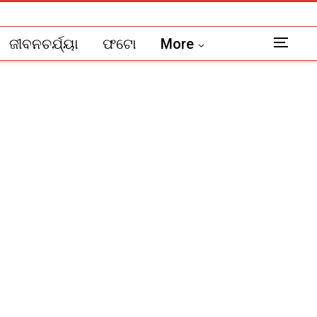
ଜୀବନଚର୍ଯ୍ୟା
ଫଟୋ
More