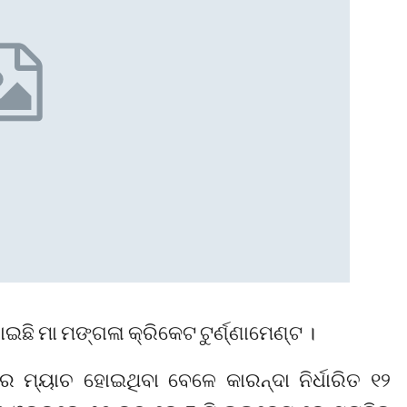
ି ମା ମଙ୍ଗଳା କ୍ରିକେଟ ଟୁର୍ଣ୍ଣାମେଣ୍ଟ ।
ମ୍ୟାଚ ହୋଇଥିବା ବେଳେ କାରନ୍ଦା ନିର୍ଧାରିତ ୧୨