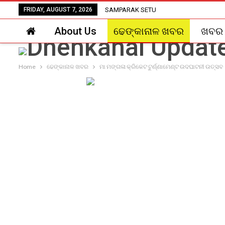
FRIDAY, AUGUST 7, 2026
SAMPARAK SETU
About Us
ଢେଙ୍କାନାଳ ଖବର
ଖବର
Home
ଢେଙ୍କାନାଳ ଖବର
ମା ମଙ୍ଗଳା କ୍ରିକେଟ ଟୁର୍ଣ୍ଣାମେଣ୍ଟ ଉଦଘାଟନୀ ଉତ୍ସବ