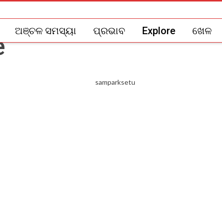
ଅଞ୍ଚଳ ସମସ୍ୟା
ପ୍ରଭାବ
Explore
ଖେଳ