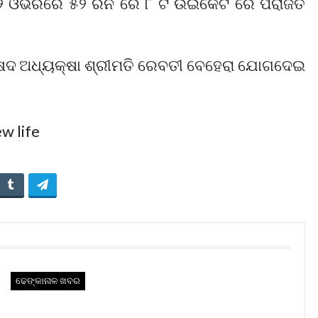
୨ ଓଭରରେ ୫୨ ରନ ରେ ୮ ଟି ଉଇକେଟ ରେ ପରାଜିତ
ିଷଦ ଅଧ୍ୟକ୍ଷା ଶ୍ରୀମତି ରେବତୀ ବେହେରା ଯୋଗଦେଇ
ଢେଙ୍କାନାଳ ଖବର