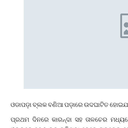
ଓଡାପଡ଼ା ବ୍ଲକ ବଣିଆ ପଡ଼ାରେ ଉଦଘାଟିତ ହୋଇଯାଇଛ
ପ୍ରଥମ ଦିନରେ କାରନ୍ଦା ସହ ତାଳଚେର ମଧ୍ୟରେ 