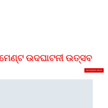
୍ଣାମେଣ୍ଟ ଉଦଘାଟନୀ ଉତ୍ସବ
ଢେଙ୍କାନାଳ ଖବର